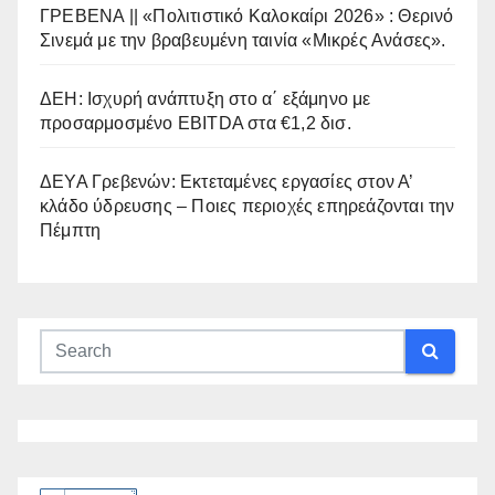
ΓΡΕΒΕΝΑ || «Πολιτιστικό Καλοκαίρι 2026» : Θερινό
Σινεμά με την βραβευμένη ταινία «Μικρές Ανάσες».
ΔΕΗ: Ισχυρή ανάπτυξη στο α΄ εξάμηνο με
προσαρμοσμένο EBITDA στα €1,2 δισ.
ΔΕΥΑ Γρεβενών: Εκτεταμένες εργασίες στον Α’
κλάδο ύδρευσης – Ποιες περιοχές επηρεάζονται την
Πέμπτη