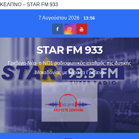
ΚΕΛΠΝΟ – STAR FM 933
Skip
7 Αυγούστου 2026
13:56
to
content
STAR FM 933
Γρεβενά-Νέα- ο ΝΟ1 ραδιοφωνικός σταθμός της δυτικής
Μακεδονίας με έδρα τα Γρεβενα