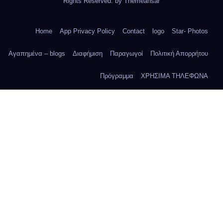
Rights Reserved. by
Themeansar
Home
App Privacy Policy
Contact
logo
Star- Photos
Αγαπημένα – blogs
Διαφήμιση
Παραγωγοί
Πολιτική Απορρήτου
Πρόγραμμα
ΧΡΗΣΙΜΑ ΤΗΛΕΦΩΝΑ