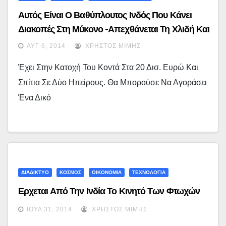
Αυτός Είναι Ο Βαθύπλουτος Ινδός Που Κάνει
Διακοπές Στη Μύκονο -Απεχθάνεται Τη Χλιδή Και
Του Αρέσει Να Κάνει Μπάνιο Μαζί Με Τον Κόσμο
ΑΥΓ 6, 2014
ΧΡΉΣΤΟΣ ΜΊΜΗΣ
(εικόνες)
Έχει Στην Κατοχή Του Κοντά Στα 20 Δισ. Ευρώ Και
Σπίτια Σε Δύο Ηπείρους. Θα Μπορούσε Να Αγοράσει
Ένα Δικό
ΔΙΑΔΙΚΤΥΟ
ΚΟΣΜΟΣ
ΟΙΚΟΝΟΜΙΑ
ΤΕΧΝΟΛΟΓΙΑ
Ερχεται Από Την Ινδία Το Κινητό Των Φτωχών
ΙΟΎΛ 31, 2014
ΧΡΉΣΤΟΣ ΜΊΜΗΣ