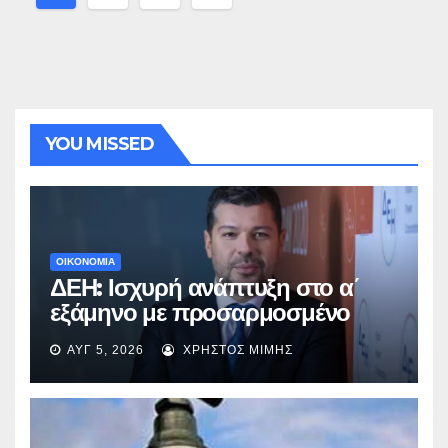
Άρθρων
YOU MISSED
ΟΙΚΟΝΟΜΙΑ
ΔΕΗ: Ισχυρή ανάπτυξη στο α΄
εξάμηνο με προσαρμοσμένο
EBITDA στα €1,2 δισ.
ΑΥΓ 5, 2026
ΧΡΉΣΤΟΣ ΜΊΜΗΣ