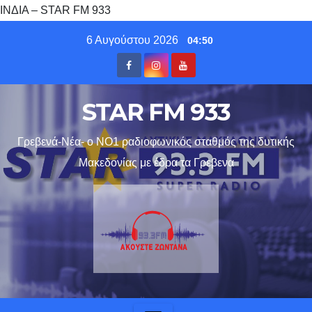
ΙΝΔΙΑ – STAR FM 933
Skip
6 Αυγούστου 2026
04:50
to
content
STAR FM 933
Γρεβενά-Νέα- ο ΝΟ1 ραδιοφωνικός σταθμός της δυτικής
Μακεδονίας με έδρα τα Γρεβενα