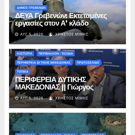
ΔΗΜΟΣ ΓΡΕΒΕΝΩΝ
ΔΕΥΑ Γρεβενών: Εκτεταμένες
εργασίες στον Α’ κλάδο
ύδρευσης – Ποιες περιοχές
ΑΥΓ 5, 2026
ΧΡΉΣΤΟΣ ΜΊΜΗΣ
επηρεάζονται την Πέμπτη
ΚΑΣΤΟΡΙΑ
ΠΕΡΙΒΑΛΛΟΝ - ΤΑΞΙΔΙΑ
ΠΕΡΙΦΕΡΕΙΑ ΔΥΤΙΚΗΣ ΜΑΚΕΔΟΝΙΑΣ
ΠΡΩΤΟΣΕΛΙΔΟ
ΤΟΠΙΚΑ
ΠΕΡΙΦΕΡΕΙΑ ΔΥΤΙΚΗΣ
ΜΑΚΕΔΟΝΙΑΣ || Γιώργος
Αμανατίδης για Φράγμα
ΑΥΓ 5, 2026
ΧΡΉΣΤΟΣ ΜΊΜΗΣ
Νεστορίου: «Η δέσμευσή μας
γίνεται πράξη με εξασφαλισμένη
χρηματοδότηση»