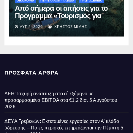
ΟΙΚΟΝΟΜΙΑ
ΠΕΡΙΒΑΛΛΟΝ - ΤΑΞΙΔΙΑ
ΠΡΩΤΟΣΕΛΙΔΟ
Από σήμερα οι αιτήσεις για το
Πρόγραμμα «Τουρισμός για
Όλους 2026-2027» – Πότε λήγει
ΑΥΓ 5, 2026
ΧΡΉΣΤΟΣ ΜΊΜΗΣ
η προσθεσμία
ΠΡΌΣΦΑΤΑ ΆΡΘΡΑ
ΔΕΗ: Ισχυρή ανάπτυξη στο α΄ εξάμηνο με
προσαρμοσμένο EBITDA στα €1,2 δισ.
5 Αυγούστου
2026
ΔΕΥΑ Γρεβενών: Εκτεταμένες εργασίες στον Α’ κλάδο
ύδρευσης – Ποιες περιοχές επηρεάζονται την Πέμπτη
5