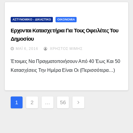
ΑΣΤΥΝΟΜΙΚΟ - ΔΙΚΑΣΤΙΚΟ
ΟΙΚΟΝΟΜΙΑ
Ερχονται Κατασχετήρια Για Τους Οφειλέτες Του
Δημοσίου
ΜΆΙ 6, 2016
ΧΡΉΣΤΟΣ ΜΊΜΗΣ
Έτοιμες Να Πραγματοποιήσουν Από 40 Έως Και 50
Κατασχέσεις Την Ημέρα Είναι Οι (περισσότερα…)
Σελιδοποίηση
1
2
…
56
Άρθρων