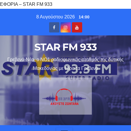
ΕΦΟΡΙΑ – STAR FM 933
Skip
8 Αυγούστου 2026
14:00
to
content
STAR FM 933
Γρεβενά-Νέα- ο ΝΟ1 ραδιοφωνικός σταθμός της δυτικής
Μακεδονίας με έδρα τα Γρεβενα