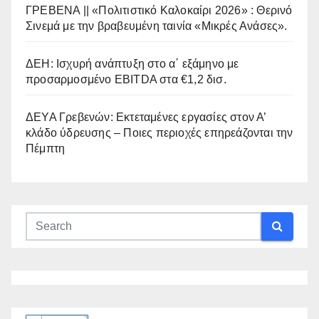
ΓΡΕΒΕΝΑ || «Πολιτιστικό Καλοκαίρι 2026» : Θερινό
Σινεμά με την βραβευμένη ταινία «Μικρές Ανάσες».
ΔΕΗ: Ισχυρή ανάπτυξη στο α΄ εξάμηνο με
προσαρμοσμένο EBITDA στα €1,2 δισ.
ΔΕΥΑ Γρεβενών: Εκτεταμένες εργασίες στον Α’
κλάδο ύδρευσης – Ποιες περιοχές επηρεάζονται την
Πέμπτη