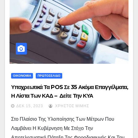
ΟΙΚΟΝΟΜΙΑ
ΠΡΩΤΟΣΕΛΙΔΟ
Υποχρεωτικά Τα POS Σε 35 Ακόμα Επαγγέλματα,
Η Λίστα Των ΚΑΔ – Δείτε Την ΚΥΑ
ΔΕΚ 15, 2023
ΧΡΉΣΤΟΣ ΜΊΜΗΣ
Στο Πλαίσιο Της Υλοποίησης Των Μέτρων Που
Λαμβάνει Η Κυβέρνηση Με Στόχο Την
Αποτελεσματική Πάταξη Της Φοροδιαφυγής Και Την