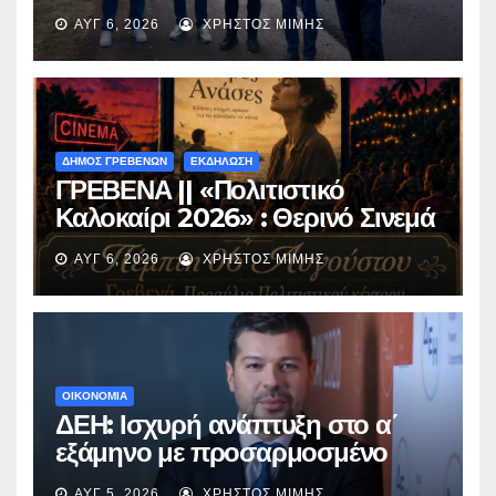
ασφαλτόστρωση της οδού
ΑΥΓ 6, 2026
ΧΡΉΣΤΟΣ ΜΊΜΗΣ
Περιβόλι – Αβδέλλα
ΔΗΜΟΣ ΓΡΕΒΕΝΩΝ
ΕΚΔΗΛΩΣΗ
ΓΡΕΒΕΝΑ || «Πολιτιστικό
Καλοκαίρι 2026» : Θερινό Σινεμά
με την βραβευμένη ταινία
ΑΥΓ 6, 2026
ΧΡΉΣΤΟΣ ΜΊΜΗΣ
«Μικρές Ανάσες».
ΟΙΚΟΝΟΜΙΑ
ΔΕΗ: Ισχυρή ανάπτυξη στο α΄
εξάμηνο με προσαρμοσμένο
EBITDA στα €1,2 δισ.
ΑΥΓ 5, 2026
ΧΡΉΣΤΟΣ ΜΊΜΗΣ