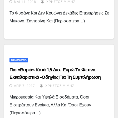
[εικόνες]
ΜΆΙ 14, 2018
ΧΡΉΣΤΟΣ ΜΊΜΗΣ
Το Φυσάνε Και Δεν Κρυώνει Δεκάδες Επιχειρήσεις Σε
Μύκονο, Σαντορίνη Και (περισσότερα…)
ΟΙΚΟΝΟΜΙΑ
Πιο «βαριά» Κατά 1,5 Δισ. Ευρώ Τα Φετινά
Εκκαθαριστικά -Οδηγίες Για Τη Συμπλήρωση
Των Φορολογικών Δηλώσεων
ΑΠΡ 7, 2017
ΧΡΉΣΤΟΣ ΜΊΜΗΣ
Μικρομεσαία Και Υψηλά Εισοδήματα, Όσοι
Εισπράττουν Ενοίκια, Αλλά Και Όσοι Έχουν
(περισσότερα…)