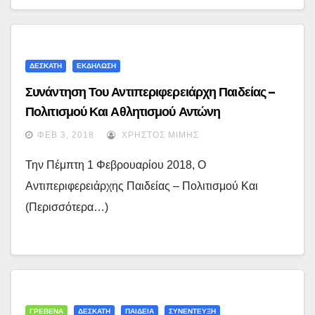
ΔΕΣΚΑΤΗ
ΕΚΔΗΛΩΣΗ
Συνάντηση Του Αντιπεριφερειάρχη Παιδείας –
Πολιτισμού Και Αθλητισμού Αντώνη
Δασκαλόπουλου Με Δήμαρχο Δεσκάτης Και
ΦΕΒ 3, 2018
ΧΡΉΣΤΟΣ ΜΊΜΗΣ
Συλλόγους Της Περιοχής
Την Πέμπτη 1 Φεβρουαρίου 2018, Ο
Αντιπεριφερειάρχης Παιδείας – Πολιτισμού Και
(περισσότερα…)
ΓΡΕΒΕΝΑ
ΔΕΣΚΑΤΗ
ΠΑΙΔΕΙΑ
ΣΥΝΕΝΤΕΥΞΗ