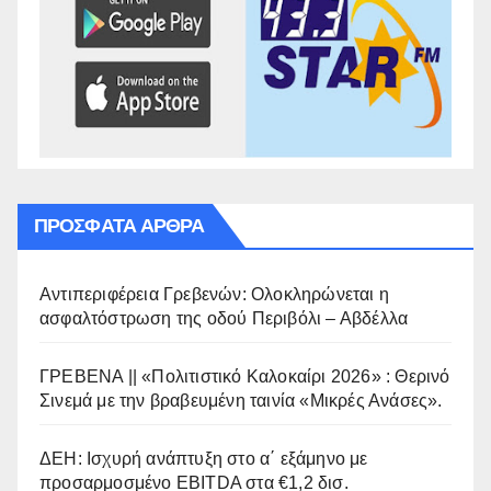
ΠΡΌΣΦΑΤΑ ΆΡΘΡΑ
Αντιπεριφέρεια Γρεβενών: Ολοκληρώνεται η
ασφαλτόστρωση της οδού Περιβόλι – Αβδέλλα
ΓΡΕΒΕΝΑ || «Πολιτιστικό Καλοκαίρι 2026» : Θερινό
Σινεμά με την βραβευμένη ταινία «Μικρές Ανάσες».
ΔΕΗ: Ισχυρή ανάπτυξη στο α΄ εξάμηνο με
προσαρμοσμένο EBITDA στα €1,2 δισ.