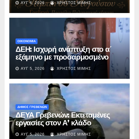
ΑΥΓ 6, 2026
ΧΡΉΣΤΟΣ ΜΊΜΗΣ
«Μικρές Ανάσες».
ΟΙΚΟΝΟΜΙΑ
ΔΕΗ: Ισχυρή ανάπτυξη στο α΄
εξάμηνο με προσαρμοσμένο
EBITDA στα €1,2 δισ.
ΑΥΓ 5, 2026
ΧΡΉΣΤΟΣ ΜΊΜΗΣ
ΔΗΜΟΣ ΓΡΕΒΕΝΩΝ
ΔΕΥΑ Γρεβενών: Εκτεταμένες
εργασίες στον Α’ κλάδο
ύδρευσης – Ποιες περιοχές
ΑΥΓ 5, 2026
ΧΡΉΣΤΟΣ ΜΊΜΗΣ
επηρεάζονται την Πέμπτη