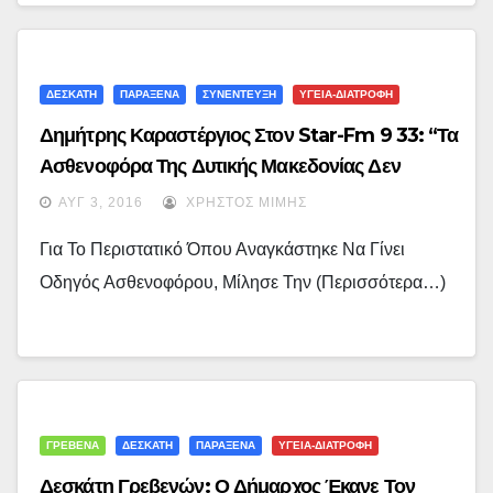
ΔΕΣΚΑΤΗ
ΠΑΡΑΞΕΝΑ
ΣΥΝΕΝΤΕΥΞΗ
ΥΓΕΙΑ-ΔΙΑΤΡΟΦΗ
Δημήτρης Καραστέργιος Στον Star-Fm 9 33: “Τα
Ασθενοφόρα Της Δυτικής Μακεδονίας Δεν
Ήρθαν Στη Δεσκάτη Και Πήγαν Στην Αθήνα” ! …
ΑΥΓ 3, 2016
ΧΡΉΣΤΟΣ ΜΊΜΗΣ
(audio)
Για Το Περιστατικό Όπου Αναγκάστηκε Να Γίνει
Οδηγός Ασθενοφόρου, Μίλησε Την (περισσότερα…)
ΓΡΕΒΕΝΑ
ΔΕΣΚΑΤΗ
ΠΑΡΑΞΕΝΑ
ΥΓΕΙΑ-ΔΙΑΤΡΟΦΗ
Δεσκάτη Γρεβενών: Ο Δήμαρχος Έκανε Τον