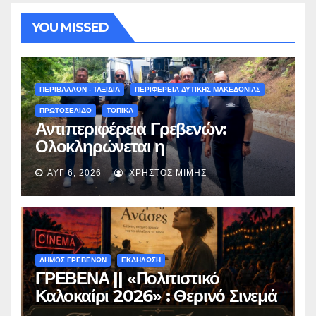
YOU MISSED
ΠΕΡΙΒΑΛΛΟΝ - ΤΑΞΙΔΙΑ
ΠΕΡΙΦΕΡΕΙΑ ΔΥΤΙΚΗΣ ΜΑΚΕΔΟΝΙΑΣ
ΠΡΩΤΟΣΕΛΙΔΟ
ΤΟΠΙΚΑ
Αντιπεριφέρεια Γρεβενών:
Ολοκληρώνεται η
ασφαλτόστρωση της οδού
ΑΥΓ 6, 2026
ΧΡΉΣΤΟΣ ΜΊΜΗΣ
Περιβόλι – Αβδέλλα
ΔΗΜΟΣ ΓΡΕΒΕΝΩΝ
ΕΚΔΗΛΩΣΗ
ΓΡΕΒΕΝΑ || «Πολιτιστικό
Καλοκαίρι 2026» : Θερινό Σινεμά
με την βραβευμένη ταινία