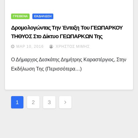
ΓΡΕΒΕΝΑ
ΕΚΔΗΛΩΣΗ
Δρομολογώντας Την Ένταξη Του ΓΕΩΠΑΡΚΟΥ
ΤΗΘΥΟΣ Στο Δίκτυο ΓΕΩΠΑΡΚΩΝ Της
UNESCO… (εικόνες)
ΜΑΡ 10, 2016
ΧΡΉΣΤΟΣ ΜΊΜΗΣ
Ο Δήμαρχος Δεσκάτης Δημήτρης Καραστέργιος, Στην
Εκδήλωση Της (περισσότερα…)
Σελιδοποίηση
1
2
3
Άρθρων