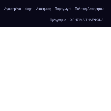
Αγαπημένα – blogs
Διαφήμιση
Παραγωγοί
Πολιτική Απορρήτου
Πρόγραμμα
ΧΡΗΣΙΜΑ ΤΗΛΕΦΩΝΑ