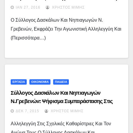
Δασκάλων Και Νηπιαγωγών Ν. Γρεβενών…
ΙΑΝ 27, 2016
ΧΡΉΣΤΟΣ ΜΊΜΗΣ
Ο Σύλλογος Δασκάλων Και Νηπιαγωγών Ν.
Γρεβενών, Εκφράζει Την Αγωνιστική Αλληλεγγύη Και
(περισσότερα…)
ΕΡΓΑΣΙΑ
ΟΙΚΟΝΟΜΙΑ
ΠΑΙΔΕΙΑ
Σύλλογος Δασκάλων Και Νηπιαγωγών
Ν.Γρεβενών: Ψήφισμα Συμπαράστασης Στις
Καθαρίστριες
ΔΕΚ 7, 2015
ΧΡΉΣΤΟΣ ΜΊΜΗΣ
Αλληλεγγύη Στις Σχολικές Καθαρίστριες Και Τον
Αγώνα Τους Ο Σύλλογος Δασκάλων Και