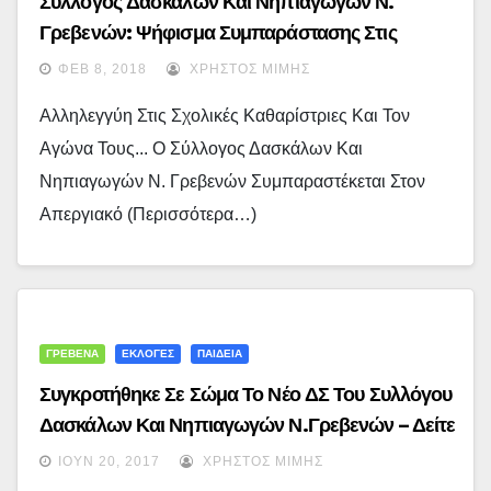
Σύλλογος Δασκάλων Και Νηπιαγωγών Ν.
Γρεβενών: Ψήφισμα Συμπαράστασης Στις
Καθαρίστριες
ΦΕΒ 8, 2018
ΧΡΉΣΤΟΣ ΜΊΜΗΣ
Αλληλεγγύη Στις Σχολικές Καθαρίστριες Και Τον
Αγώνα Τους... Ο Σύλλογος Δασκάλων Και
Νηπιαγωγών Ν. Γρεβενών Συμπαραστέκεται Στον
Απεργιακό (περισσότερα…)
ΓΡΕΒΕΝΑ
ΕΚΛΟΓΕΣ
ΠΑΙΔΕΙΑ
Συγκροτήθηκε Σε Σώμα Το Νέο ΔΣ Του Συλλόγου
Δασκάλων Και Νηπιαγωγών Ν.Γρεβενών – Δείτε
Τα Ονόματα
ΙΟΎΝ 20, 2017
ΧΡΉΣΤΟΣ ΜΊΜΗΣ