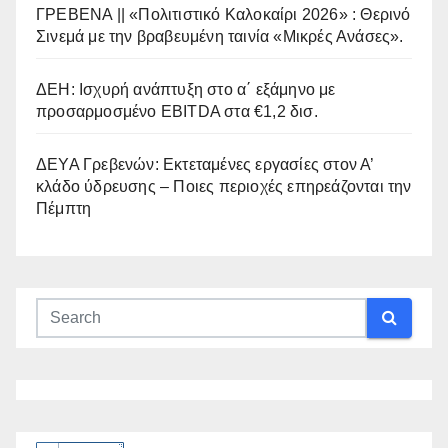
ΓΡΕΒΕΝΑ || «Πολιτιστικό Καλοκαίρι 2026» : Θερινό
Σινεμά με την βραβευμένη ταινία «Μικρές Ανάσες».
ΔΕΗ: Ισχυρή ανάπτυξη στο α΄ εξάμηνο με
προσαρμοσμένο EBITDA στα €1,2 δισ.
ΔΕΥΑ Γρεβενών: Εκτεταμένες εργασίες στον Α’
κλάδο ύδρευσης – Ποιες περιοχές επηρεάζονται την
Πέμπτη