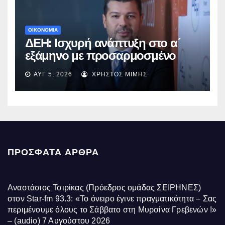
ΟΙΚΟΝΟΜΙΑ
ΔΕΗ: Ισχυρή ανάπτυξη στο α΄
εξάμηνο με προσαρμοσμένο
EBITDA στα €1,2 δισ.
ΑΥΓ 5, 2026
ΧΡΉΣΤΟΣ ΜΊΜΗΣ
ΠΡΌΣΦΑΤΑ ΆΡΘΡΑ
Αναστάσιος Τσιρίκας (Πρόεδρος ομάδας ΣΕΙΡΗΝΕΣ)
στον Star-fm 93.3: «Το όνειρο έγινε πραγματικότητα – Σας
περιμένουμε όλους το Σάββατο στη Μυρσίνα Γρεβενών !»
– (audio)
7 Αυγούστου 2026