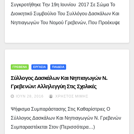
Συγκροτήθηκε Την 19η Ιουνίου 2017 Σε Σώμα Το
Διοικητικό Συμβούλιο Του Συλλόγου Δασκάλων Και
Νηπιαγωγών Του Νομού Γρεβενών, Που Προέκυψε
ΓΡΕΒΕΝΑ
ΕΡΓΑΣΙΑ
ΠΑΙΔΕΙΑ
Σύλλογος Δασκάλων Και Νηπιαγωγών Ν.
Γρεβενών: Αλληλεγγύη Στις Σχολικές
Καθαρίστριες Και Τον Αγώνα Τους
ΙΟΎΝ 28, 2016
ΧΡΉΣΤΟΣ ΜΊΜΗΣ
Ψήφισμα Συμπαράστασης Στις Καθαρίστριες Ο
Σύλλογος Δασκάλων Και Νηπιαγωγών Ν. Γρεβενών
Συμπαραστέκεται Στον (περισσότερα…)