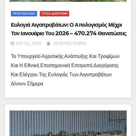
ΠΡΩΤΟΣΕΛΙΔΟ
ΥΓΕΙΑ-ΔΙΑΤΡΟΦΗ
Ευλογιά Αιγοπροβάτων: Ο Απολογισμός Μέχρι
Τον Ιανουάριο Του 2026 – 470.274 Θανατώσεις
Ζώων – Σε 16 Περιοχές Τα 57 Νέα Κρούσματα
ΙΑΝ 15, 2026
ΧΡΉΣΤΟΣ ΜΊΜΗΣ
Ευλογιάς: Τα Επικαιροποιημένα Στοιχεία Του
Το Υπουργείο Αγροτικής Ανάπτυξης Και Τροφίμων
ΥΠΑΑΤ
Και Η Εθνική Επιστημονική Επιτροπή Διαχείρισης
Και Ελέγχου Της Ευλογιάς Των Αιγοπροβάτων
Δίνουν Σήμερα