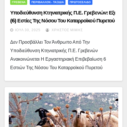
ΓΡΕΒΕΝΑ
ΠΕΡΙΒΑΛΛΟΝ - ΤΑΞΙΔΙΑ
ΠΡΩΤΟΣΕΛΙΔΟ
Υποδιεύθυνση Κτηνιατρικής Π.Ε. Γρεβενών: Εξι
(6) Εστίες Της Νόσου Του Καταρροϊκού Πυρετού
Του Προβάτου Στα Γρεβενά – Δείτε Που
ΙΟΎΛ 30, 2025
ΧΡΉΣΤΟΣ ΜΊΜΗΣ
Βρίσκονται
Δεν Προσβάλλει Τον Άνθρωπο Από Την
Υποδιεύθυνση Κτηνιατρικής Π.Ε. Γρεβενών
Ανακοινώνεται Η Εργαστηριακή Επιβεβαίωση 6
Εστιών Της Νόσου Του Καταρροϊκού Πυρετού