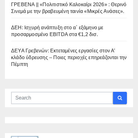
ΓΡΕΒΕΝΑ || «Πολιτιστικό Καλοκαίρι 2026» : Θερινό
Σινεμά με την βραβευμένη ταινία «Μικρές Ανάσες».
ΔΕΗ: Ισχυρή ανάπτυξη στο α΄ εξάμηνο με
προσαρμοσμένο EBITDA στα €1,2 δισ.
ΔΕΥΑ Γρεβενών: Εκτεταμένες εργασίες στον Α’
κλάδο ύδρευσης – Ποιες περιοχές επηρεάζονται την
Πέμπτη