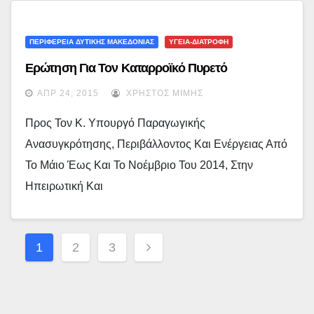
ΠΕΡΙΦΕΡΕΙΑ ΔΥΤΙΚΗΣ ΜΑΚΕΔΟΝΙΑΣ
ΥΓΕΙΑ-ΔΙΑΤΡΟΦΗ
Ερώτηση Για Τον Καταρροϊκό Πυρετό
ΑΠΡ 24, 2015
ΧΡΉΣΤΟΣ ΜΊΜΗΣ
Προς Τον Κ. Υπουργό Παραγωγικής
Ανασυγκρότησης, Περιβάλλοντος Και Ενέργειας Από
Το Μάιο Έως Και Το Νοέμβριο Του 2014, Στην
Ηπειρωτική Και
Σελιδοποίηση
1
2
3
Άρθρων