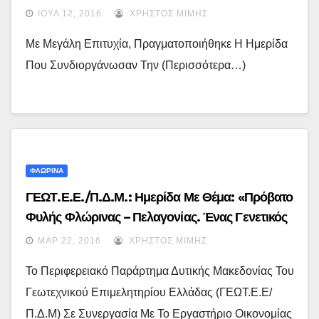
ΙΟΎΛ 12, 2016
ΧΡΉΣΤΟΣ ΜΊΜΗΣ
Με Μεγάλη Επιτυχία, Πραγματοποιήθηκε Η Ημερίδα
Που Συνδιοργάνωσαν Την (περισσότερα…)
ΦΛΩΡΙΝΑ
ΓΕΩΤ.Ε.Ε./Π.Δ.Μ.: Ημερίδα Με Θέμα: «Πρόβατο
Φυλής Φλώρινας – Πελαγονίας. Ένας Γενετικός
Πόρος Ανάπτυξης»
ΜΑΡ 22, 2016
ΧΡΉΣΤΟΣ ΜΊΜΗΣ
Το Περιφερειακό Παράρτημα Δυτικής Μακεδονίας Του
Γεωτεχνικού Επιμελητηρίου Ελλάδας (ΓΕΩΤ.Ε.Ε/
Π.Δ.Μ) Σε Συνεργασία Με Το Εργαστήριο Οικονομίας