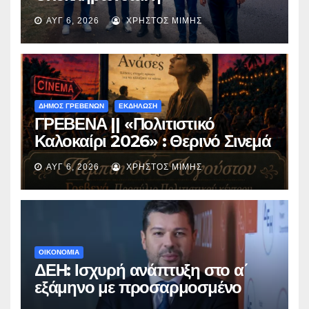
ασφαλτόστρωση της οδού
ΑΥΓ 6, 2026
ΧΡΉΣΤΟΣ ΜΊΜΗΣ
Περιβόλι – Αβδέλλα
ΔΗΜΟΣ ΓΡΕΒΕΝΩΝ
ΕΚΔΗΛΩΣΗ
ΓΡΕΒΕΝΑ || «Πολιτιστικό
Καλοκαίρι 2026» : Θερινό Σινεμά
με την βραβευμένη ταινία
ΑΥΓ 6, 2026
ΧΡΉΣΤΟΣ ΜΊΜΗΣ
«Μικρές Ανάσες».
ΟΙΚΟΝΟΜΙΑ
ΔΕΗ: Ισχυρή ανάπτυξη στο α΄
εξάμηνο με προσαρμοσμένο
EBITDA στα €1,2 δισ.