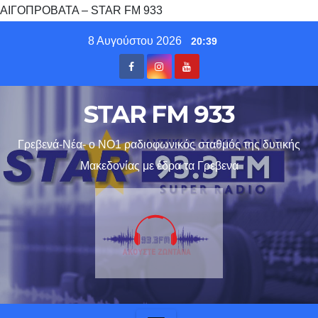
ΑΙΓΟΠΡΟΒΑΤΑ – STAR FM 933
Skip
8 Αυγούστου 2026
20:39
to
content
STAR FM 933
Γρεβενά-Νέα- ο ΝΟ1 ραδιοφωνικός σταθμός της δυτικής
Μακεδονίας με έδρα τα Γρεβενα