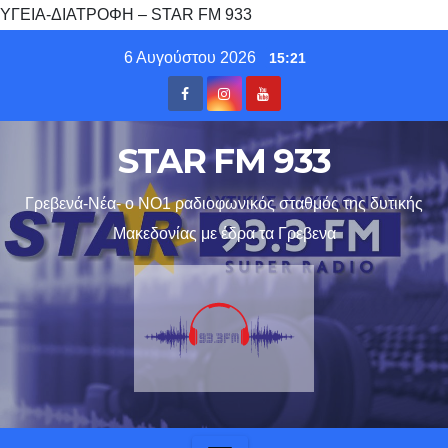
ΥΓΕΙΑ-ΔΙΑΤΡΟΦΗ – STAR FM 933
Skip
6 Αυγούστου 2026
15:21
to
content
STAR FM 933
Γρεβενά-Νέα- ο ΝΟ1 ραδιοφωνικός σταθμός της δυτικής
Μακεδονίας με έδρα τα Γρεβενα