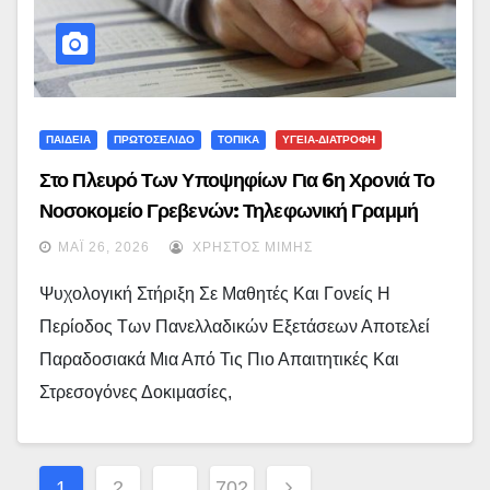
ΠΑΙΔΕΙΑ
ΠΡΩΤΟΣΕΛΙΔΟ
ΤΟΠΙΚΑ
ΥΓΕΙΑ-ΔΙΑΤΡΟΦΗ
Στο Πλευρό Των Υποψηφίων Για 6η Χρονιά Το
Νοσοκομείο Γρεβενών: Τηλεφωνική Γραμμή
Ψυχολογικής Υποστήριξης Για Τις Πανελλαδικές
ΜΆΙ 26, 2026
ΧΡΉΣΤΟΣ ΜΊΜΗΣ
Ψυχολογική Στήριξη Σε Μαθητές Και Γονείς Η
Περίοδος Των Πανελλαδικών Εξετάσεων Αποτελεί
Παραδοσιακά Μια Από Τις Πιο Απαιτητικές Και
Στρεσογόνες Δοκιμασίες,
Σελιδοποίηση
1
2
…
702