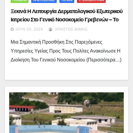
ΓΡΕΒΕΝΑ
ΠΡΩΤΟΣΕΛΙΔΟ
ΤΟΠΙΚΑ
ΥΓΕΙΑ-ΔΙΑΤΡΟΦΗ
Ξεκινά Η Λειτουργία Δερματολογικού Εξωτερικού
Ιατρείου Στο Γενικό Νοσοκομείο Γρεβενών – Το
Πρόγραμμα Του Ιουλίου
ΙΟΎΝ 29, 2026
ΧΡΉΣΤΟΣ ΜΊΜΗΣ
Μια Σημαντική Προσθήκη Στις Παρεχόμενες
Υπηρεσίες Υγείας Προς Τους Πολίτες Ανακοίνωσε Η
Διοίκηση Του Γενικού Νοσοκομείου (περισσότερα…)