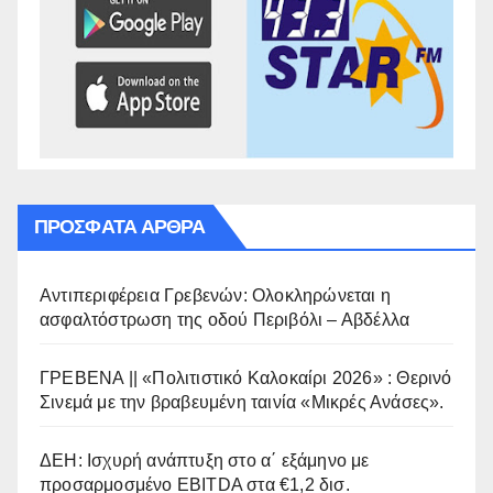
ΠΡΌΣΦΑΤΑ ΆΡΘΡΑ
Αντιπεριφέρεια Γρεβενών: Ολοκληρώνεται η
ασφαλτόστρωση της οδού Περιβόλι – Αβδέλλα
ΓΡΕΒΕΝΑ || «Πολιτιστικό Καλοκαίρι 2026» : Θερινό
Σινεμά με την βραβευμένη ταινία «Μικρές Ανάσες».
ΔΕΗ: Ισχυρή ανάπτυξη στο α΄ εξάμηνο με
προσαρμοσμένο EBITDA στα €1,2 δισ.