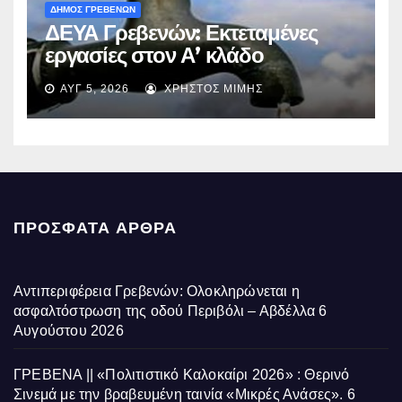
ΔΗΜΟΣ ΓΡΕΒΕΝΩΝ
ΔΕΥΑ Γρεβενών: Εκτεταμένες
εργασίες στον Α’ κλάδο
ύδρευσης – Ποιες περιοχές
ΑΥΓ 5, 2026
ΧΡΉΣΤΟΣ ΜΊΜΗΣ
επηρεάζονται την Πέμπτη
ΠΡΌΣΦΑΤΑ ΆΡΘΡΑ
Αντιπεριφέρεια Γρεβενών: Ολοκληρώνεται η
ασφαλτόστρωση της οδού Περιβόλι – Αβδέλλα
6
Αυγούστου 2026
ΓΡΕΒΕΝΑ || «Πολιτιστικό Καλοκαίρι 2026» : Θερινό
Σινεμά με την βραβευμένη ταινία «Μικρές Ανάσες».
6