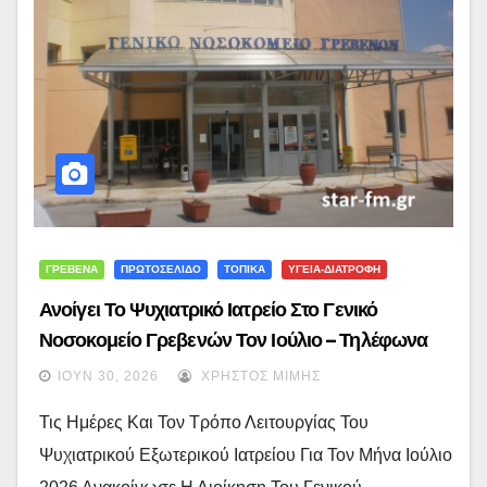
ΓΡΕΒΕΝΑ
ΠΡΩΤΟΣΕΛΙΔΟ
ΤΟΠΙΚΑ
ΥΓΕΙΑ-ΔΙΑΤΡΟΦΗ
Ανοίγει Το Ψυχιατρικό Ιατρείο Στο Γενικό
Νοσοκομείο Γρεβενών Τον Ιούλιο – Τηλέφωνα
Επικοινωνίας Για Ραντεβού
ΙΟΎΝ 30, 2026
ΧΡΉΣΤΟΣ ΜΊΜΗΣ
Τις Ημέρες Και Τον Τρόπο Λειτουργίας Του
Ψυχιατρικού Εξωτερικού Ιατρείου Για Τον Μήνα Ιούλιο