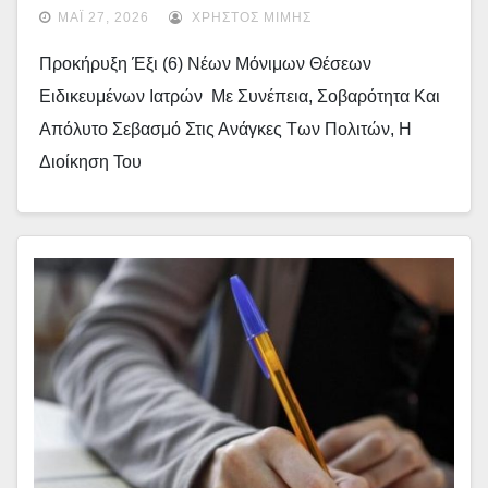
Για Τους Υποψηφίους
ΜΆΙ 27, 2026
ΧΡΉΣΤΟΣ ΜΊΜΗΣ
Προκήρυξη Έξι (6) Νέων Μόνιμων Θέσεων
Ειδικευμένων Ιατρών Με Συνέπεια, Σοβαρότητα Και
Απόλυτο Σεβασμό Στις Ανάγκες Των Πολιτών, Η
Διοίκηση Του