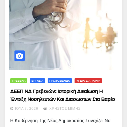
ΓΡΕΒΕΝΑ
ΕΡΓΑΣΙΑ
ΠΡΩΤΟΣΕΛΙΔΟ
ΥΓΕΙΑ-ΔΙΑΤΡΟΦΗ
ΔΕΕΠ ΝΔ Γρεβενών: Ιστορική Δικαίωση Η
Ένταξη Νοσηλευτών Και Διασωστών Στα Βαρέα
Και Ανθυγιεινά
ΙΟΎΛ 7, 2026
ΧΡΉΣΤΟΣ ΜΊΜΗΣ
Η Κυβέρνηση Της Νέας Δημοκρατίας Συνεχίζει Να