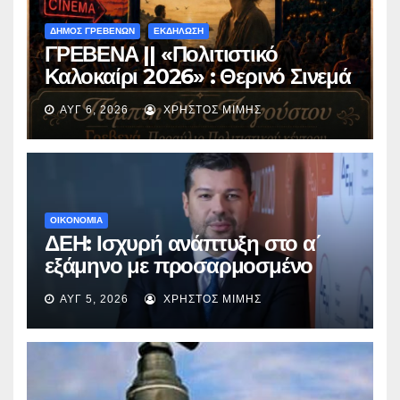
ΔΗΜΟΣ ΓΡΕΒΕΝΩΝ
ΕΚΔΗΛΩΣΗ
ΓΡΕΒΕΝΑ || «Πολιτιστικό
Καλοκαίρι 2026» : Θερινό Σινεμά
με την βραβευμένη ταινία
ΑΥΓ 6, 2026
ΧΡΉΣΤΟΣ ΜΊΜΗΣ
«Μικρές Ανάσες».
ΟΙΚΟΝΟΜΙΑ
ΔΕΗ: Ισχυρή ανάπτυξη στο α΄
εξάμηνο με προσαρμοσμένο
EBITDA στα €1,2 δισ.
ΑΥΓ 5, 2026
ΧΡΉΣΤΟΣ ΜΊΜΗΣ