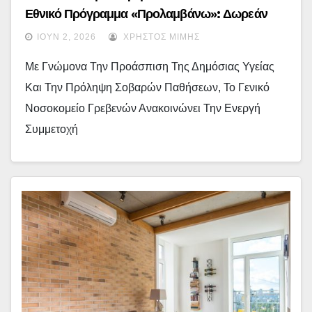
Εθνικό Πρόγραμμα «Προλαμβάνω»: Δωρεάν
Εξετάσεις, Φάρμακα Και Καθοδήγηση Για Την
ΙΟΎΝ 2, 2026
ΧΡΉΣΤΟΣ ΜΊΜΗΣ
Παχυσαρκία
Με Γνώμονα Την Προάσπιση Της Δημόσιας Υγείας
Και Την Πρόληψη Σοβαρών Παθήσεων, Το Γενικό
Νοσοκομείο Γρεβενών Ανακοινώνει Την Ενεργή
Συμμετοχή