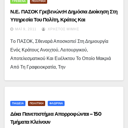
ΓΡΕΒΕΝΑ
ΠΟΛΙΤΙΚΗ
Ν.Ε. ΠΑΣΟΚ Γρεβενών:Η Δημόσια Διοίκηση Στη
Υπηρεσία Του Πολίτη, Κράτος Και
Αποκέντρωση, Αυτοδιοίκηση, Ηλεκτρονική
ΜΆΙ 9, 2011
ΧΡΉΣΤΟΣ ΜΊΜΗΣ
Διακυβέρνηση
Tο ΠΑΣΟΚ, Σθεναρά Αποσκοπεί Στη Δημιουργία
Ενός Κράτους Ανοιχτού, Λειτουργικού,
Αποτελεσματικού Και Ευέλικτου Το Οποίο Μακριά
Από Τη Γραφειοκρατία, Την
ΠΑΙΔΕΙΑ
ΠΟΛΙΤΙΚΗ
ΦΛΩΡΙΝΑ
Δέκα Πανεπιστήμια Απορροφώνται – 150
Τμήματα Κλείνουν