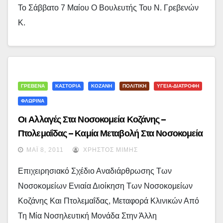
Το Σάββατο 7 Μαίου Ο Βουλευτής Του Ν. Γρεβενών
Κ.
ΓΡΕΒΕΝΑ
ΚΑΣΤΟΡΙΑ
ΚΟΖΑΝΗ
ΠΟΛΙΤΙΚΗ
ΥΓΕΙΑ-ΔΙΑΤΡΟΦΗ
ΦΛΩΡΙΝΑ
Οι Αλλαγές Στα Νοσοκομεία Κοζάνης –
Πτολεμαΐδας – Καμία Μεταβολή Στα Νοσοκομεία
Φλώρινας, Καστοριάς, Γρεβενών
ΜΆΙ 8, 2011
ΧΡΉΣΤΟΣ ΜΊΜΗΣ
Επιχειρησιακό Σχέδιο Αναδιάρθρωσης Των
Νοσοκομείων Ενιαία Διοίκηση Των Νοσοκομείων
Κοζάνης Και Πτολεμαΐδας, Μεταφορά Κλινικών Από
Τη Μία Νοσηλευτική Μονάδα Στην Άλλη