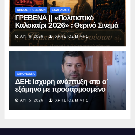
ΔΗΜΟΣ ΓΡΕΒΕΝΩΝ
ΕΚΔΗΛΩΣΗ
ΓΡΕΒΕΝΑ || «Πολιτιστικό
Καλοκαίρι 2026» : Θερινό Σινεμά
με την βραβευμένη ταινία
ΑΥΓ 6, 2026
ΧΡΉΣΤΟΣ ΜΊΜΗΣ
«Μικρές Ανάσες».
ΟΙΚΟΝΟΜΙΑ
ΔΕΗ: Ισχυρή ανάπτυξη στο α΄
εξάμηνο με προσαρμοσμένο
EBITDA στα €1,2 δισ.
ΑΥΓ 5, 2026
ΧΡΉΣΤΟΣ ΜΊΜΗΣ