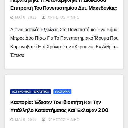
Παραιτήθηκε Ή Αποπέμφθηκε Η Διοικούσα
Επιτροπή Του Πανεπιστημίου Δυτ. Μακεδονίας;
ΜΆΙ 6, 2011
ΧΡΉΣΤΟΣ ΜΊΜΗΣ
Αιφνιδιαστικές Εξελίξεις Στο Πανεπιστήμιο Ένα Βήμα
Μπρος Δύο Πίσω Για Το Πανεπιστημιακό Ίδρυμα Που
Καρκινοβατεί Επί Χρόνια. Σαν «κεραυνός Εν Αιθρία»
Έπεσε
ΑΣΤΥΝΟΜΙΚΟ - ΔΙΚΑΣΤΙΚΟ
ΚΑΣΤΟΡΙΑ
Καστορία: Έδεσαν Τον Ιδιοκτήτη Και Την
Υπάλληλο Καταστήματος Και Έκλεψαν 200
Γούνες …
ΜΆΙ 6, 2011
ΧΡΉΣΤΟΣ ΜΊΜΗΣ