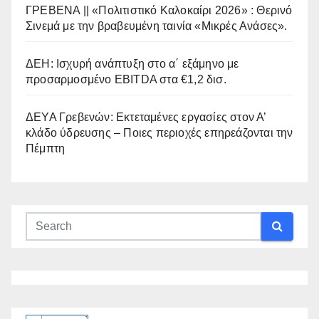
ΓΡΕΒΕΝΑ || «Πολιτιστικό Καλοκαίρι 2026» : Θερινό
Σινεμά με την βραβευμένη ταινία «Μικρές Ανάσες».
ΔΕΗ: Ισχυρή ανάπτυξη στο α΄ εξάμηνο με
προσαρμοσμένο EBITDA στα €1,2 δισ.
ΔΕΥΑ Γρεβενών: Εκτεταμένες εργασίες στον Α’
κλάδο ύδρευσης – Ποιες περιοχές επηρεάζονται την
Πέμπτη