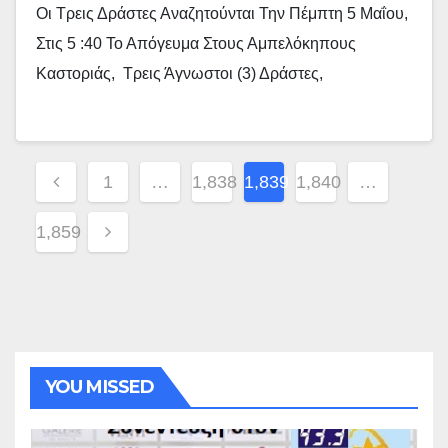
Οι Τρεις Δράστες Αναζητούνται Την Πέμπτη 5 Μαΐου,
Στις 5 :40 Το Απόγευμα Στους Αμπελόκηπους
Καστοριάς, Τρεις Άγνωστοι (3) Δράστες,
Σελιδοποίηση
1
…
1,838
1,839
1,840
…
Άρθρων
1,859
YOU MISSED