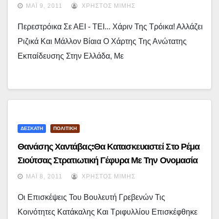
ΜΆΙ 9, 2011
ΧΡΉΣΤΟΣ ΜΊΜΗΣ
Περεστρόικα Σε ΑΕΙ - ΤΕΙ... Χάριν Της Τρόικα! Αλλάζει
Ριζικά Και Μάλλον Βίαια Ο Χάρτης Της Ανώτατης
Εκπαίδευσης Στην Ελλάδα, Με
ΔΕΣΚΑΤΗ
ΠΟΛΙΤΙΚΗ
Θανάσης Χαντάβας:Θα Κατασκευαστεί Στο Ρέμα
Σιούτσας Στρατιωτική Γέφυρα Με Την Ονομασία
“Γέφυρα Νίκου Προύφα”…
ΜΆΙ 8, 2011
ΧΡΉΣΤΟΣ ΜΊΜΗΣ
Οι Επισκέψεις Του Βουλευτή Γρεβενών Τις
Κοινότητες Κατάκαλης Και Τριφυλλίου Επισκέφθηκε