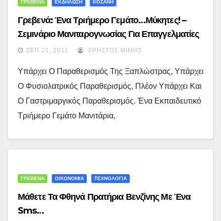
ΓΡΕΒΕΝΑ
ΕΚΔΗΛΩΣΗ
ΚΟΖΑΝΗ
Γρεβενά: Ένα Τριήμερο Γεμάτο…μύκητες! –
Σεμινάριο Μανιταρογνωσίας Για Επαγγελματίες
Και Ερασιτέχνες Μάγειρες…
ΣΕΠ 21, 2011
ΧΡΉΣΤΟΣ ΜΊΜΗΣ
Υπάρχει Ο Παραθερισμός Της Ξαπλώστρας, Υπάρχει
Ο Φυσιολατρικός Παραθερισμός, Πλέον Υπάρχει Και
Ο Γαστριμαργικός Παραθερισμός. Ένα Εκπαιδευτικό
Τριήμερο Γεμάτο Μανιτάρια,
ΓΡΕΒΕΝΑ
ΟΙΚΟΝΟΜΙΑ
ΤΕΧΝΟΛΟΓΙΑ
Μάθετε Τα Φθηνά Πρατήρια Βενζίνης Με Ένα
Sms…