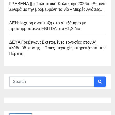
ΓΡΕΒΕΝΑ || «Πολιτιστικό Καλοκαίρι 2026» : Θερινό
Σινεμά με την βραβευμένη ταινία «Μικρές Ανάσες».
ΔΕΗ: Ισχυρή ανάπτυξη στο α΄ εξάμηνο με
προσαρμοσμένο EBITDA στα €1,2 δισ.
ΔΕΥΑ Γρεβενών: Εκτεταμένες εργασίες στον Α’
κλάδο ύδρευσης – Ποιες περιοχές επηρεάζονται την
Πέμπτη