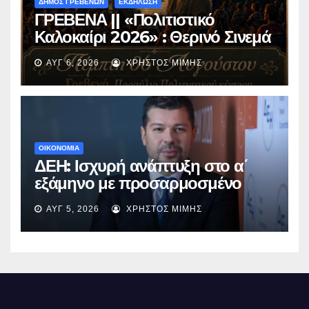
ΔΗΜΟΣ ΓΡΕΒΕΝΩΝ
ΕΚΔΗΛΩΣΗ
ΓΡΕΒΕΝΑ || «Πολιτιστικό
Καλοκαίρι 2026» : Θερινό Σινεμά
με την βραβευμένη ταινία
ΑΥΓ 6, 2026
ΧΡΉΣΤΟΣ ΜΊΜΗΣ
«Μικρές Ανάσες».
ΟΙΚΟΝΟΜΙΑ
ΔΕΗ: Ισχυρή ανάπτυξη στο α΄
εξάμηνο με προσαρμοσμένο
EBITDA στα €1,2 δισ.
ΑΥΓ 5, 2026
ΧΡΉΣΤΟΣ ΜΊΜΗΣ