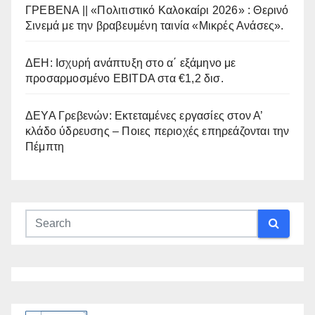
ΓΡΕΒΕΝΑ || «Πολιτιστικό Καλοκαίρι 2026» : Θερινό
Σινεμά με την βραβευμένη ταινία «Μικρές Ανάσες».
ΔΕΗ: Ισχυρή ανάπτυξη στο α΄ εξάμηνο με
προσαρμοσμένο EBITDA στα €1,2 δισ.
ΔΕΥΑ Γρεβενών: Εκτεταμένες εργασίες στον Α’
κλάδο ύδρευσης – Ποιες περιοχές επηρεάζονται την
Πέμπτη