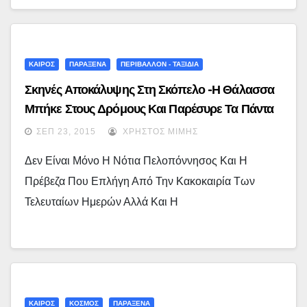
ΚΑΙΡΟΣ
ΠΑΡΑΞΕΝΑ
ΠΕΡΙΒΑΛΛΟΝ - ΤΑΞΙΔΙΑ
Σκηνές Αποκάλυψης Στη Σκόπελο -Η Θάλασσα
Μπήκε Στους Δρόμους Και Παρέσυρε Τα Πάντα
(εικόνες + Video)
ΣΕΠ 23, 2015
ΧΡΉΣΤΟΣ ΜΊΜΗΣ
Δεν Είναι Μόνο Η Νότια Πελοπόννησος Και Η
Πρέβεζα Που Επλήγη Από Την Κακοκαιρία Των
Τελευταίων Ημερών Αλλά Και Η
ΚΑΙΡΟΣ
ΚΟΣΜΟΣ
ΠΑΡΑΞΕΝΑ