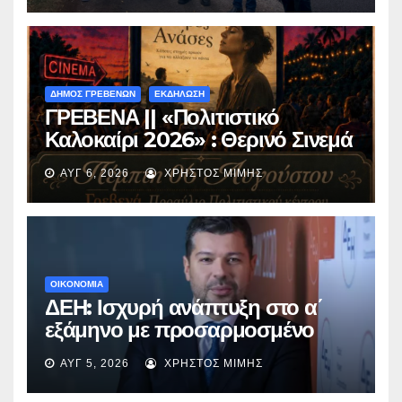
ΔΗΜΟΣ ΓΡΕΒΕΝΩΝ
ΕΚΔΗΛΩΣΗ
ΓΡΕΒΕΝΑ || «Πολιτιστικό
Καλοκαίρι 2026» : Θερινό Σινεμά
με την βραβευμένη ταινία
ΑΥΓ 6, 2026
ΧΡΉΣΤΟΣ ΜΊΜΗΣ
«Μικρές Ανάσες».
ΟΙΚΟΝΟΜΙΑ
ΔΕΗ: Ισχυρή ανάπτυξη στο α΄
εξάμηνο με προσαρμοσμένο
EBITDA στα €1,2 δισ.
ΑΥΓ 5, 2026
ΧΡΉΣΤΟΣ ΜΊΜΗΣ