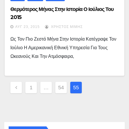
Θερμότερος Μήνας Στην Ιστορία Ο Ιούλιος Του
2015
ΑΥΓ 23, 2015
ΧΡΉΣΤΟΣ ΜΊΜΗΣ
Ως Τον Πιο Ζεστό Μήνα Στην Ιστορία Κατέγραψε Τον
Ιούλιο Η Αμερικανική Εθνική Υπηρεσία Για Τους
Ωκεανούς Και Την Ατµόσφαιρα,
Σελιδοποίηση
1
…
54
55
Άρθρων