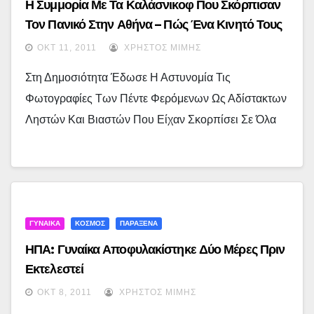
Η Συμμορία Με Τα Καλάσνικοφ Που Σκόρπισαν
Τον Πανικό Στην Αθήνα – Πώς Ένα Κινητό Τους
Πρόδωσε
ΟΚΤ 11, 2011
ΧΡΉΣΤΟΣ ΜΊΜΗΣ
Στη Δημοσιότητα Έδωσε Η Αστυνομία Τις
Φωτογραφίες Των Πέντε Φερόμενων Ως Αδίστακτων
Ληστών Και Βιαστών Που Είχαν Σκορπίσει Σε Όλα
ΓΥΝΑΙΚΑ
ΚΟΣΜΟΣ
ΠΑΡΑΞΕΝΑ
ΗΠΑ: Γυναίκα Αποφυλακίστηκε Δύο Μέρες Πριν
Εκτελεστεί
ΟΚΤ 8, 2011
ΧΡΉΣΤΟΣ ΜΊΜΗΣ