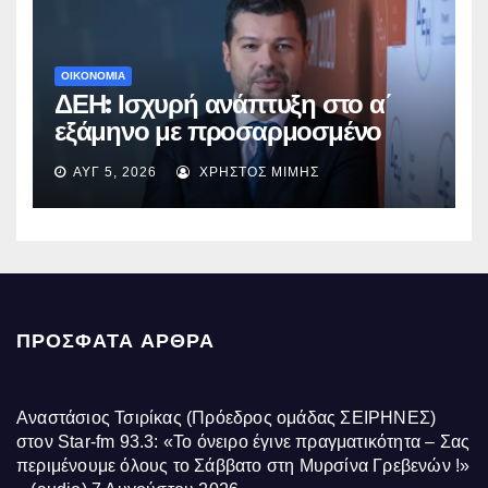
ΟΙΚΟΝΟΜΙΑ
ΔΕΗ: Ισχυρή ανάπτυξη στο α΄
εξάμηνο με προσαρμοσμένο
EBITDA στα €1,2 δισ.
ΑΥΓ 5, 2026
ΧΡΉΣΤΟΣ ΜΊΜΗΣ
ΠΡΌΣΦΑΤΑ ΆΡΘΡΑ
Αναστάσιος Τσιρίκας (Πρόεδρος ομάδας ΣΕΙΡΗΝΕΣ)
στον Star-fm 93.3: «Το όνειρο έγινε πραγματικότητα – Σας
περιμένουμε όλους το Σάββατο στη Μυρσίνα Γρεβενών !»