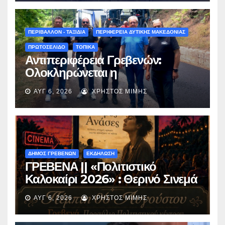
περιμένουμε όλους το Σάββατο
στη Μυρσίνα Γρεβενών !» –
(audio)
ΠΕΡΙΒΑΛΛΟΝ - ΤΑΞΙΔΙΑ
ΠΕΡΙΦΕΡΕΙΑ ΔΥΤΙΚΗΣ ΜΑΚΕΔΟΝΙΑΣ
ΠΡΩΤΟΣΕΛΙΔΟ
ΤΟΠΙΚΑ
Αντιπεριφέρεια Γρεβενών:
Ολοκληρώνεται η
ασφαλτόστρωση της οδού
ΑΥΓ 6, 2026
ΧΡΉΣΤΟΣ ΜΊΜΗΣ
Περιβόλι – Αβδέλλα
ΔΗΜΟΣ ΓΡΕΒΕΝΩΝ
ΕΚΔΗΛΩΣΗ
ΓΡΕΒΕΝΑ || «Πολιτιστικό
Καλοκαίρι 2026» : Θερινό Σινεμά
με την βραβευμένη ταινία
ΑΥΓ 6, 2026
ΧΡΉΣΤΟΣ ΜΊΜΗΣ
«Μικρές Ανάσες».