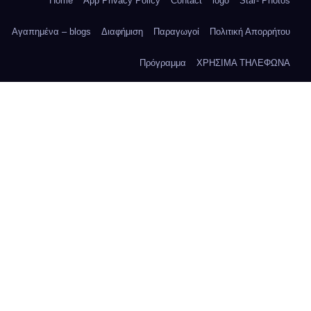
Home
App Privacy Policy
Contact
logo
Star- Photos
Αγαπημένα – blogs
Διαφήμιση
Παραγωγοί
Πολιτική Απορρήτου
Πρόγραμμα
ΧΡΗΣΙΜΑ ΤΗΛΕΦΩΝΑ