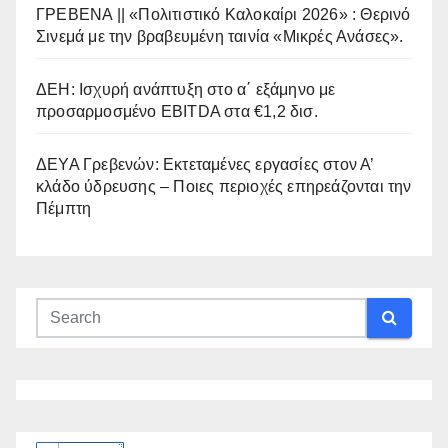
ΓΡΕΒΕΝΑ || «Πολιτιστικό Καλοκαίρι 2026» : Θερινό
Σινεμά με την βραβευμένη ταινία «Μικρές Ανάσες».
ΔΕΗ: Ισχυρή ανάπτυξη στο α΄ εξάμηνο με
προσαρμοσμένο EBITDA στα €1,2 δισ.
ΔΕΥΑ Γρεβενών: Εκτεταμένες εργασίες στον Α’
κλάδο ύδρευσης – Ποιες περιοχές επηρεάζονται την
Πέμπτη