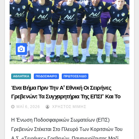
ΑΘΛΗΤΙΚΑ
ΠΟΔΟΣΦΑΙΡΟ
ΠΡΩΤΟΣΕΛΙΔΟ
Ένα Βήμα Πριν Την Α’ Εθνική Οι Σειρήνες
Γρεβενών: Τα Συγχαρητήρια Της ΕΠΣΓ Και Το
Μεγάλο Κάλεσμα Για Το Μπαράζ Ανόδου
ΜΆΙ 6, 2026
ΧΡΉΣΤΟΣ ΜΊΜΗΣ
Η Ένωση Ποδοσφαιρικών Σωματείων (ΕΠΣ)
Γρεβενών Στέκεται Στο Πλευρό Των Κοριτσιών Του
Α.Σ. «Σειρήνες» Γρεβενών, Πανηγυρίζοντας Μαζί