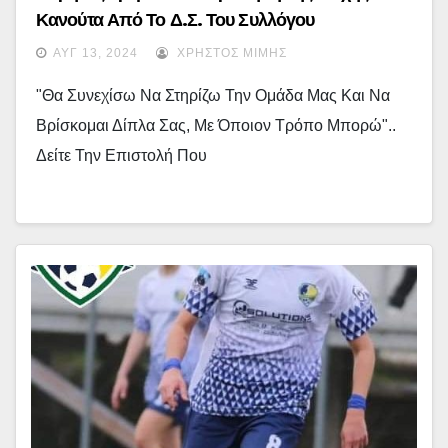
Κανούτα Από Το Δ.Σ. Του Συλλόγου
ΑΥΓ 13, 2024
ΧΡΉΣΤΟΣ ΜΊΜΗΣ
"Θα Συνεχίσω Να Στηρίζω Την Ομάδα Μας Και Να
Βρίσκομαι Δίπλα Σας, Με Όποιον Τρόπο Μπορώ"..
Δείτε Την Επιστολή Που