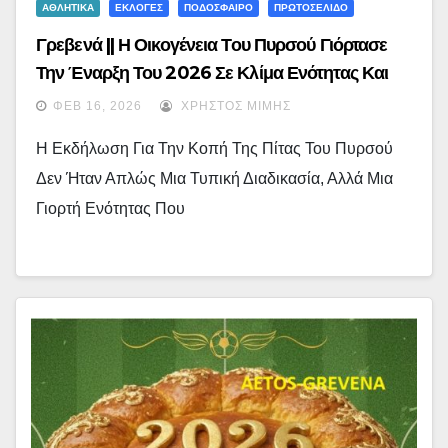
ΑΘΛΗΤΙΚΑ
ΕΚΛΟΓΕΣ
ΠΟΔΟΣΦΑΙΡΟ
ΠΡΩΤΟΣΕΛΙΔΟ
Γρεβενά || Η Οικογένεια Του Πυρσού Γιόρτασε
Την Έναρξη Του 2026 Σε Κλίμα Ενότητας Και
Αισιοδοξίας : Με Μεγάλη Επιτυχία Η Κοπή Της
ΦΕΒ 16, 2026
ΧΡΉΣΤΟΣ ΜΊΜΗΣ
Πίτας – (εικόνες)
Η Εκδήλωση Για Την Κοπή Της Πίτας Του Πυρσού
Δεν Ήταν Απλώς Μια Τυπική Διαδικασία, Αλλά Μια
Γιορτή Ενότητας Που