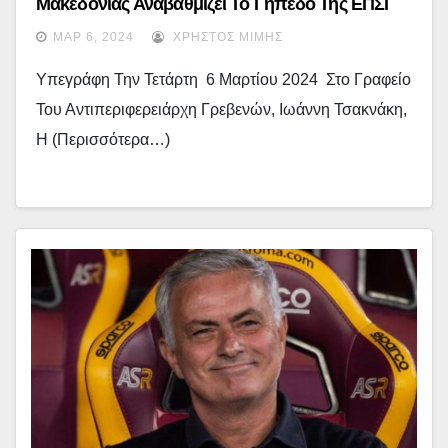
Μακεδονίας Αναβαθμίζει Το Γήπεδο Της ΕΠΣΓ
Με (περίπου) 300.000 Ευρώ.. – (εικόνες +
ΜΑΡ 6, 2024
ΧΡΉΣΤΟΣ ΜΊΜΗΣ
Video)
Υπεγράφη Την Τετάρτη 6 Μαρτίου 2024 Στο Γραφείο
Του Αντιπεριφερειάρχη Γρεβενών, Ιωάννη Τσακνάκη,
Η (περισσότερα…)