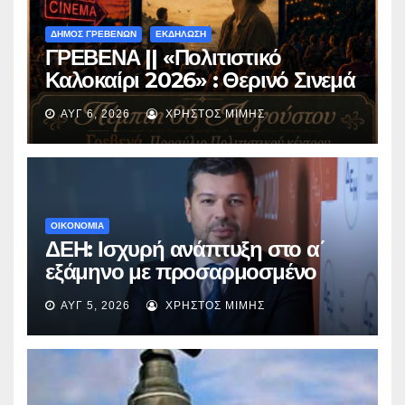
ΔΗΜΟΣ ΓΡΕΒΕΝΩΝ
ΕΚΔΗΛΩΣΗ
ΓΡΕΒΕΝΑ || «Πολιτιστικό
Καλοκαίρι 2026» : Θερινό Σινεμά
με την βραβευμένη ταινία
ΑΥΓ 6, 2026
ΧΡΉΣΤΟΣ ΜΊΜΗΣ
«Μικρές Ανάσες».
ΟΙΚΟΝΟΜΙΑ
ΔΕΗ: Ισχυρή ανάπτυξη στο α΄
εξάμηνο με προσαρμοσμένο
EBITDA στα €1,2 δισ.
ΑΥΓ 5, 2026
ΧΡΉΣΤΟΣ ΜΊΜΗΣ