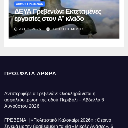
ΔΗΜΟΣ ΓΡΕΒΕΝΩΝ
ΔΕΥΑ Γρεβενών: Εκτεταμένες
εργασίες στον Α’ κλάδο
ύδρευσης – Ποιες περιοχές
ΑΥΓ 5, 2026
ΧΡΉΣΤΟΣ ΜΊΜΗΣ
επηρεάζονται την Πέμπτη
ΠΡΌΣΦΑΤΑ ΆΡΘΡΑ
Αντιπεριφέρεια Γρεβενών: Ολοκληρώνεται η
ασφαλτόστρωση της οδού Περιβόλι – Αβδέλλα
6
Αυγούστου 2026
ΓΡΕΒΕΝΑ || «Πολιτιστικό Καλοκαίρι 2026» : Θερινό
Σινεμά με την βραβευμένη ταινία «Μικρές Ανάσες».
6