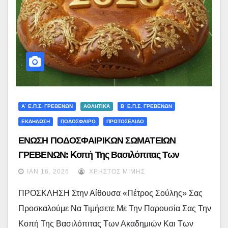
Α΄ Ε.Π.Σ. ΓΡΕΒΕΝΏΝ
ΑΘΛΗΤΙΚΑ
Β΄ Ε.Π.Σ. ΓΡΕΒΕΝΏΝ
ΕΚΔΗΛΩΣΗ
ΠΟΔΟΣΦΑΙΡΟ
ΠΡΩΤΟΣΕΛΙΔΟ
ΕΝΩΣΗ ΠΟΔΟΣΦΑΙΡΙΚΩΝ ΣΩΜΑΤΕΙΩΝ
ΓΡΕΒΕΝΩΝ: Kοπή Της Βασιλόπιτας Των
Ακαδημιών Και Των Σωματείων Μας
ΙΑΝ 16, 2026
ΧΡΉΣΤΟΣ ΜΊΜΗΣ
ΠΡΟΣΚΛΗΣΗ Στην Αίθουσα «Πέτρος Σούλης» Σας
Προσκαλούμε Να Τιμήσετε Με Την Παρουσία Σας Την
Κοπή Της Βασιλόπιτας Των Ακαδημιών Και Των