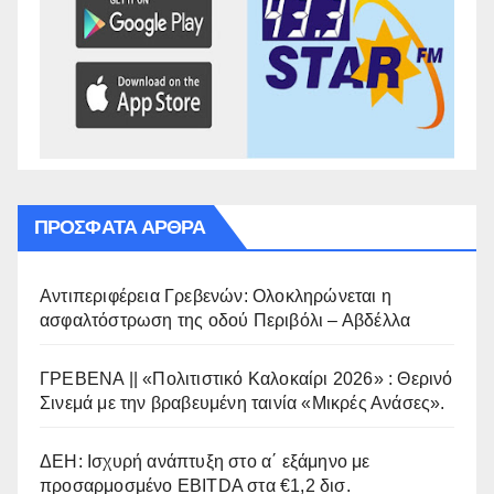
ΠΡΌΣΦΑΤΑ ΆΡΘΡΑ
Αντιπεριφέρεια Γρεβενών: Ολοκληρώνεται η
ασφαλτόστρωση της οδού Περιβόλι – Αβδέλλα
ΓΡΕΒΕΝΑ || «Πολιτιστικό Καλοκαίρι 2026» : Θερινό
Σινεμά με την βραβευμένη ταινία «Μικρές Ανάσες».
ΔΕΗ: Ισχυρή ανάπτυξη στο α΄ εξάμηνο με
προσαρμοσμένο EBITDA στα €1,2 δισ.