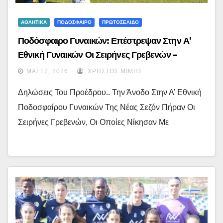
ΑΘΛΗΤΙΚΑ
ΠΟΔΟΣΦΑΙΡΟ
ΠΡΩΤΟΣΕΛΙΔΟ
Ποδόσφαιρο Γυναικών: Επέστρεψαν Στην Α’
Εθνική Γυναικών Οι Σειρήνες Γρεβενών –
(εικόνες + Video)
ΜΆΙ 17, 2026
ΧΡΉΣΤΟΣ ΜΊΜΗΣ
Δηλώσεις Του Προέδρου.. Την Άνοδο Στην Α’ Εθνική
Ποδοσφαίρου Γυναικών Της Νέας Σεζόν Πήραν Οι
Σειρήνες Γρεβενών, Οι Οποίες Νίκησαν Με