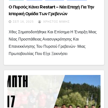
Ο Πυρσός Κάνει Restart – Νέα Εποχή Για Την
Ιστορική Ομάδα Των Γρεβενών
ΣΕΠ 16, 2025
ΧΡΉΣΤΟΣ ΜΊΜΗΣ
Χθες Σηματοδοτήθηκε Και Επίσημα Η Έναρξη Μιας
Νέας Προσπάθειας Ανασυγκρότησης Και
Επανεκκίνησης Του Πυρσού Γρεβενών· Μιας
Πρωτοβουλίας Που Είχε Ξεκινήσει