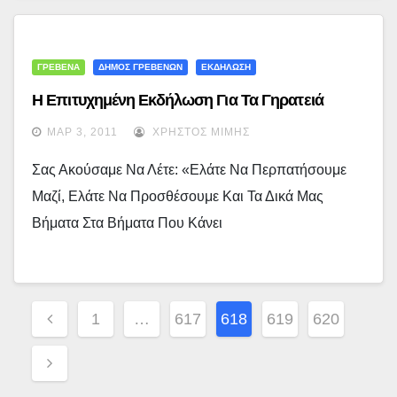
ΓΡΕΒΕΝΑ
ΔΗΜΟΣ ΓΡΕΒΕΝΩΝ
ΕΚΔΗΛΩΣΗ
Η Επιτυχημένη Εκδήλωση Για Τα Γηρατειά
ΜΑΡ 3, 2011
ΧΡΉΣΤΟΣ ΜΊΜΗΣ
Σας Ακούσαμε Να Λέτε: «Ελάτε Να Περπατήσουμε
Μαζί, Ελάτε Να Προσθέσουμε Και Τα Δικά Μας
Βήματα Στα Βήματα Που Κάνει
Σελιδοποίηση
1
…
617
618
619
620
Άρθρων