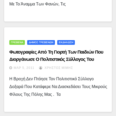
Με Το Άναμμα Των Φανών, Τις
ΓΡΕΒΕΝΑ
ΔΗΜΟΣ ΓΡΕΒΕΝΩΝ
ΕΚΔΗΛΩΣΗ
Φωτογραφίες Από Τη Γιορτή Των Παιδιών Που
Διοργάνωσε Ο Πολιτιστικός Σύλλογος Του
Δοξαρά – Γρεβενά Και Ανακατωσιά Για Παιδιά…
ΜΑΡ 5, 2011
ΧΡΉΣΤΟΣ ΜΊΜΗΣ
Η Βροχή Δεν Πτόησε Τον Πολιτιστικό Σύλλογο
Δοξαρά Που Κατάφερε Να Διασκεδάσει Τους Μικρούς
Φίλους Της Πόλης Μας . Τα