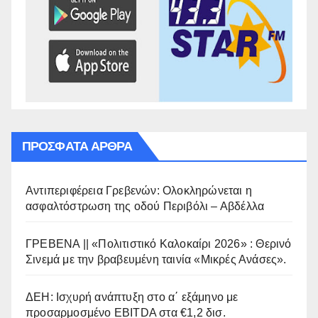
ΠΡΌΣΦΑΤΑ ΆΡΘΡΑ
Αντιπεριφέρεια Γρεβενών: Ολοκληρώνεται η
ασφαλτόστρωση της οδού Περιβόλι – Αβδέλλα
ΓΡΕΒΕΝΑ || «Πολιτιστικό Καλοκαίρι 2026» : Θερινό
Σινεμά με την βραβευμένη ταινία «Μικρές Ανάσες».
ΔΕΗ: Ισχυρή ανάπτυξη στο α΄ εξάμηνο με
προσαρμοσμένο EBITDA στα €1,2 δισ.