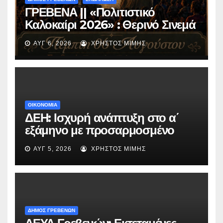
ΓΡΕΒΕΝΑ || «Πολιτιστικό
Καλοκαίρι 2026» : Θερινό Σινεμά
με την βραβευμένη ταινία
ΑΥΓ 6, 2026
ΧΡΉΣΤΟΣ ΜΊΜΗΣ
«Μικρές Ανάσες».
ΟΙΚΟΝΟΜΙΑ
ΔΕΗ: Ισχυρή ανάπτυξη στο α΄
εξάμηνο με προσαρμοσμένο
EBITDA στα €1,2 δισ.
ΑΥΓ 5, 2026
ΧΡΉΣΤΟΣ ΜΊΜΗΣ
ΔΗΜΟΣ ΓΡΕΒΕΝΩΝ