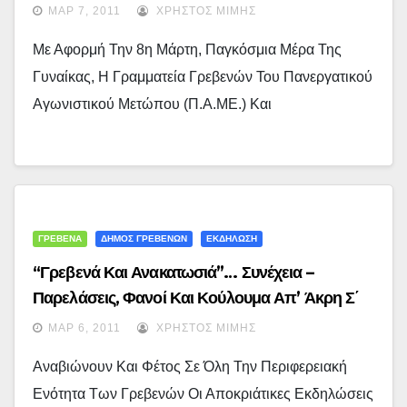
ΜΑΡ 7, 2011
ΧΡΉΣΤΟΣ ΜΊΜΗΣ
Με Αφορμή Την 8η Μάρτη, Παγκόσμια Μέρα Της
Γυναίκας, Η Γραμματεία Γρεβενών Του Πανεργατικού
Αγωνιστικού Μετώπου (Π.Α.ΜΕ.) Και
ΓΡΕΒΕΝΑ
ΔΗΜΟΣ ΓΡΕΒΕΝΩΝ
ΕΚΔΗΛΩΣΗ
“Γρεβενά Και Ανακατωσιά”… Συνέχεια –
Παρελάσεις, Φανοί Και Κούλουμα Απ’ Άκρη Σ΄
Άκρη Των Γρεβενών…
ΜΑΡ 6, 2011
ΧΡΉΣΤΟΣ ΜΊΜΗΣ
Αναβιώνουν Και Φέτος Σε Όλη Την Περιφερειακή
Ενότητα Των Γρεβενών Οι Αποκριάτικες Εκδηλώσεις