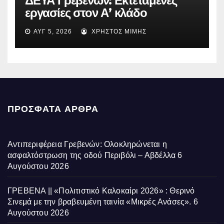
ΔΕΥΑ Γρεβενών: Εκτεταμένες
εργασίες στον Α’ κλάδο
ύδρευσης – Ποιες περιοχές
ΑΥΓ 5, 2026
ΧΡΉΣΤΟΣ ΜΊΜΗΣ
επηρεάζονται την Πέμπτη
ΠΡΌΣΦΑΤΑ ΆΡΘΡΑ
Αντιπεριφέρεια Γρεβενών: Ολοκληρώνεται η
ασφαλτόστρωση της οδού Περιβόλι – Αβδέλλα
6
Αυγούστου 2026
ΓΡΕΒΕΝΑ || «Πολιτιστικό Καλοκαίρι 2026» : Θερινό
Σινεμά με την βραβευμένη ταινία «Μικρές Ανάσες».
6
Αυγούστου 2026