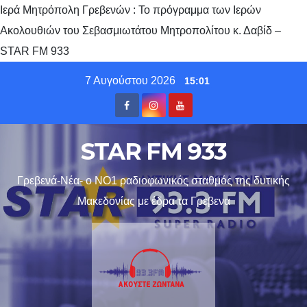
Ιερά Μητρόπολη Γρεβενών : Το πρόγραμμα των Ιερών
Ακολουθιών του Σεβασμιωτάτου Μητροπολίτου κ. Δαβίδ –
STAR FM 933
Skip
7 Αυγούστου 2026
15:01
to
content
STAR FM 933
Γρεβενά-Νέα- ο ΝΟ1 ραδιοφωνικός σταθμός της δυτικής
Μακεδονίας με έδρα τα Γρεβενα