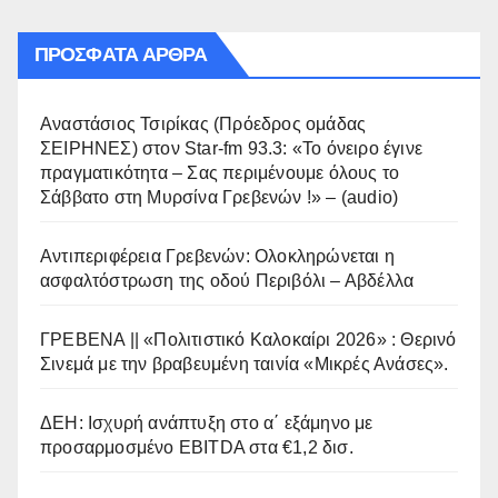
ΠΡΌΣΦΑΤΑ ΆΡΘΡΑ
Αναστάσιος Τσιρίκας (Πρόεδρος ομάδας
ΣΕΙΡΗΝΕΣ) στον Star-fm 93.3: «Το όνειρο έγινε
πραγματικότητα – Σας περιμένουμε όλους το
Σάββατο στη Μυρσίνα Γρεβενών !» – (audio)
Αντιπεριφέρεια Γρεβενών: Ολοκληρώνεται η
ασφαλτόστρωση της οδού Περιβόλι – Αβδέλλα
ΓΡΕΒΕΝΑ || «Πολιτιστικό Καλοκαίρι 2026» : Θερινό
Σινεμά με την βραβευμένη ταινία «Μικρές Ανάσες».
ΔΕΗ: Ισχυρή ανάπτυξη στο α΄ εξάμηνο με
προσαρμοσμένο EBITDA στα €1,2 δισ.