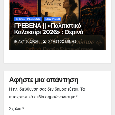
ΔΗΜΟΣ ΓΡΕΒΕΝΩΝ
ΕΚΔΗΛΩΣΗ
ΓΡΕΒΕΝΑ || «Πολιτιστικό
Καλοκαίρι 2026» : Θερινό
Σινεμά με την βραβευμένη ταινία
ΑΥΓ 6, 2026
ΧΡΉΣΤΟΣ ΜΊΜΗΣ
«Μικρές Ανάσες».
Αφήστε μια απάντηση
Η ηλ. διεύθυνση σας δεν δημοσιεύεται.
Τα
υποχρεωτικά πεδία σημειώνονται με
*
Σχόλιο
*