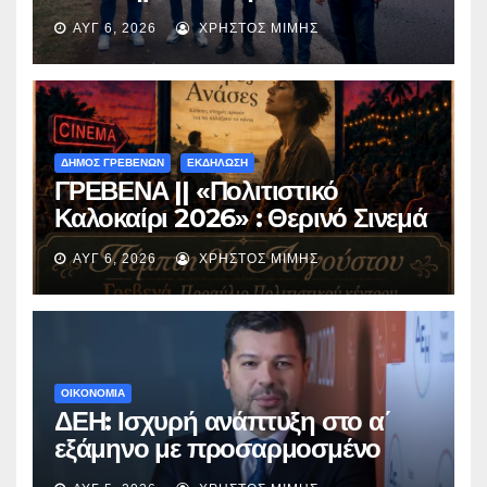
ασφαλτόστρωση της οδού
ΑΥΓ 6, 2026
ΧΡΉΣΤΟΣ ΜΊΜΗΣ
Περιβόλι – Αβδέλλα
ΔΗΜΟΣ ΓΡΕΒΕΝΩΝ
ΕΚΔΗΛΩΣΗ
ΓΡΕΒΕΝΑ || «Πολιτιστικό
Καλοκαίρι 2026» : Θερινό Σινεμά
με την βραβευμένη ταινία
ΑΥΓ 6, 2026
ΧΡΉΣΤΟΣ ΜΊΜΗΣ
«Μικρές Ανάσες».
ΟΙΚΟΝΟΜΙΑ
ΔΕΗ: Ισχυρή ανάπτυξη στο α΄
εξάμηνο με προσαρμοσμένο
EBITDA στα €1,2 δισ.