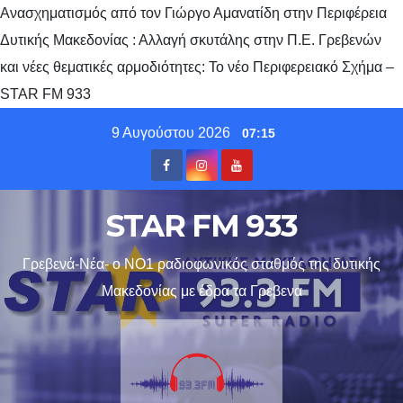
Ανασχηματισμός από τον Γιώργο Αμανατίδη στην Περιφέρεια
Δυτικής Μακεδονίας : Αλλαγή σκυτάλης στην Π.Ε. Γρεβενών
και νέες θεματικές αρμοδιότητες: Το νέο Περιφερειακό Σχήμα –
STAR FM 933
Skip
9 Αυγούστου 2026
07:15
to
content
STAR FM 933
Γρεβενά-Νέα- ο ΝΟ1 ραδιοφωνικός σταθμός της δυτικής
Μακεδονίας με έδρα τα Γρεβενα