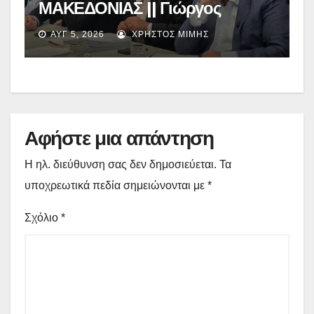
ΜΑΚΕΔΟΝΙΑΣ || Γιώργος
Αμανατίδης για Φράγμα
ΑΥΓ 5, 2026
ΧΡΉΣΤΟΣ ΜΊΜΗΣ
Νεστορίου: «Η δέσμευσή μας
γίνεται πράξη με εξασφαλισμένη
χρηματοδότηση»
Αφήστε μια απάντηση
Η ηλ. διεύθυνση σας δεν δημοσιεύεται.
Τα
υποχρεωτικά πεδία σημειώνονται με
*
Σχόλιο
*