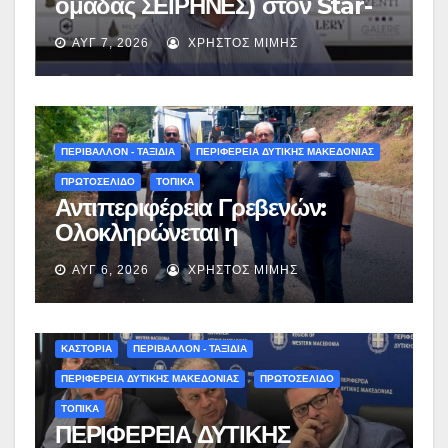
ομάδας ΣΕΙΡΗΝΕΣ) στον Star-
fm 93.3: «Το όνειρο έγινε
ΑΥΓ 7, 2026
ΧΡΉΣΤΟΣ ΜΊΜΗΣ
πραγματικότητα – Σας
περιμένουμε όλους το Σάββατο
στη Μυρσίνα Γρεβενών !» –
(audio)
ΠΕΡΙΒΑΛΛΟΝ - ΤΑΞΙΔΙΑ
ΠΕΡΙΦΕΡΕΙΑ ΔΥΤΙΚΗΣ ΜΑΚΕΔΟΝΙΑΣ
ΠΡΩΤΟΣΕΛΙΔΟ
ΤΟΠΙΚΑ
Αντιπεριφέρεια Γρεβενών:
Ολοκληρώνεται η
ασφαλτόστρωση της οδού
ΑΥΓ 6, 2026
ΧΡΉΣΤΟΣ ΜΊΜΗΣ
Περιβόλι – Αβδέλλα
ΚΑΣΤΟΡΙΑ
ΠΕΡΙΒΑΛΛΟΝ - ΤΑΞΙΔΙΑ
ΠΕΡΙΦΕΡΕΙΑ ΔΥΤΙΚΗΣ ΜΑΚΕΔΟΝΙΑΣ
ΠΡΩΤΟΣΕΛΙΔΟ
ΤΟΠΙΚΑ
ΠΕΡΙΦΕΡΕΙΑ ΔΥΤΙΚΗΣ