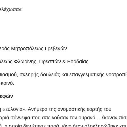
τελέχωσαν:
Ιεράς Μητροπόλεως Γρεβενών
όλεως Φλωρίνης, Πρεσπών & Εορδαίας
ιασμού, σκληρής δουλειάς και επαγγελματικής νοοτροπί
κοινό.
νεφών
η «ευλογία». Ανήμερα της ονομαστικής εορτής του
αριά σύννεφα που απειλούσαν τον ουρανό… έκαναν πίσ
ή, η οποία δεν έπεσε παρά μόνο όταν ολοκληρώθηκε και