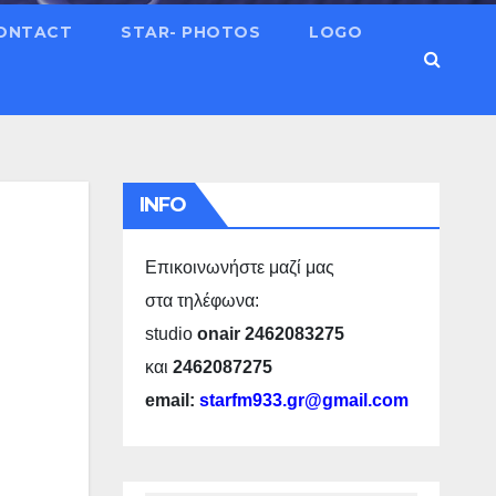
ONTACT
STAR- PHOTOS
LOGO
INFO
Επικοινωνήστε μαζί μας
στα τηλέφωνα:
studio
onair 2462083275
και
2462087275
email:
starfm933.gr@gmail.com