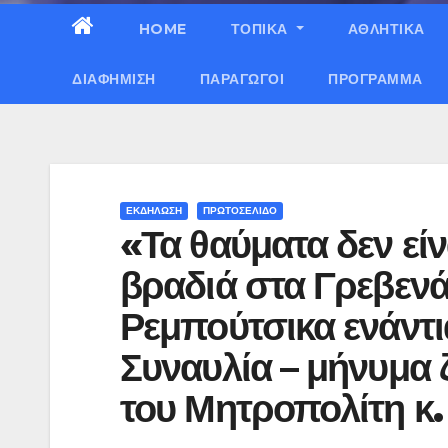
HOME
ΤΟΠΙΚΑ
ΑΘΛΗΤΙΚΑ
ΔΙΑΦΉΜΙΣΗ
ΠΑΡΑΓΩΓΟΊ
ΠΡΌΓΡΑΜΜΑ
ΕΚΔΗΛΩΣΗ
ΠΡΩΤΟΣΕΛΙΔΟ
«Τα θαύματα δεν εί
βραδιά στα Γρεβενά
Ρεμπούτσικα ενάντια
Συναυλία – μήνυμα 
του Μητροπολίτη κ. 