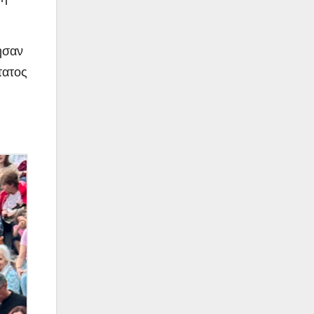
ησαν
τατος