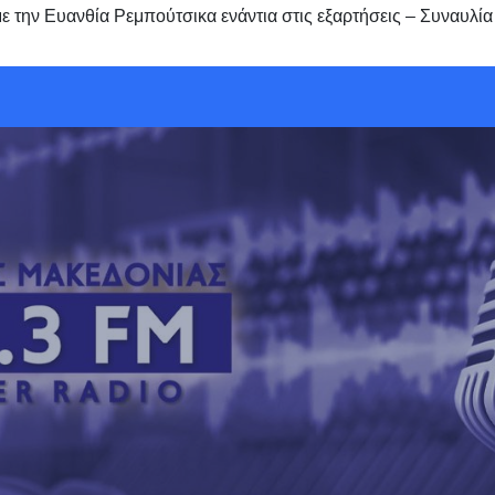
ε την Ευανθία Ρεμπούτσικα ενάντια στις εξαρτήσεις – Συναυλί