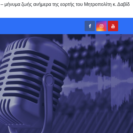
α – μήνυμα ζωής ανήμερα της εορτής του Μητροπολίτη κ. Δαβίδ