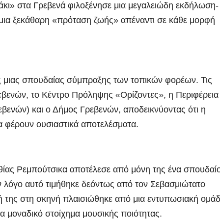
ράκι» στα Γρεβενά φιλοξένησε μια μεγαλειώδη εκδήλωση-
 μια ξεκάθαρη «πρόταση ζωής» απέναντι σε κάθε μορφή
ς μιας σπουδαίας σύμπραξης των τοπικών φορέων. Τις
βενών, το Κέντρο Πρόληψης «Ορίζοντες», η Περιφέρεια
εβενών) και ο Δήμος Γρεβενών, αποδεικνύοντας ότι η
α φέρουν ουσιαστικά αποτελέσματα.
θίας Ρεμπούτσικα αποτέλεσε από μόνη της ένα σπουδαί
τον λόγο αυτό τιμήθηκε δεόντως από τον Σεβασμιώτατο
ή της στη σκηνή πλαισιώθηκε από μια εντυπωσιακή ομά
α μοναδικό στοίχημα μουσικής ποιότητας.