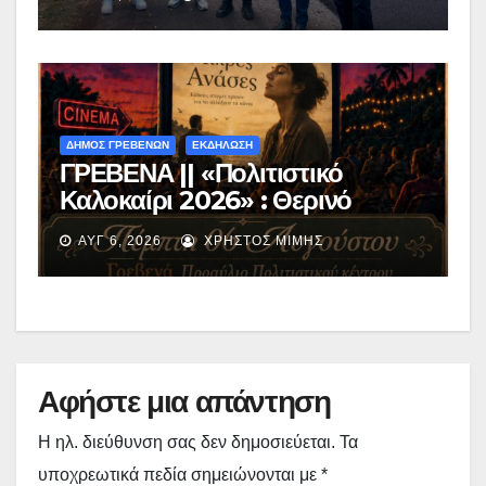
Περιβόλι – Αβδέλλα
ΔΗΜΟΣ ΓΡΕΒΕΝΩΝ
ΕΚΔΗΛΩΣΗ
ΓΡΕΒΕΝΑ || «Πολιτιστικό
Καλοκαίρι 2026» : Θερινό
Σινεμά με την βραβευμένη ταινία
ΑΥΓ 6, 2026
ΧΡΉΣΤΟΣ ΜΊΜΗΣ
«Μικρές Ανάσες».
Αφήστε μια απάντηση
Η ηλ. διεύθυνση σας δεν δημοσιεύεται.
Τα
υποχρεωτικά πεδία σημειώνονται με
*