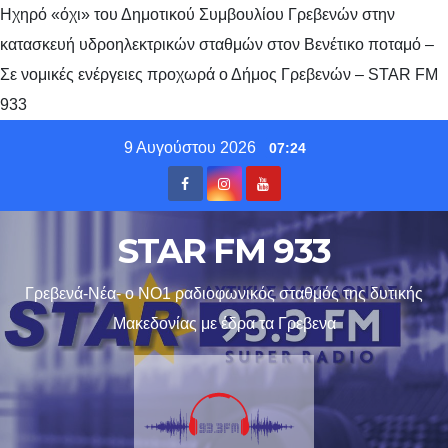
Ηχηρό «όχι» του Δημοτικού Συμβουλίου Γρεβενών στην
κατασκευή υδροηλεκτρικών σταθμών στον Βενέτικο ποταμό –
Σε νομικές ενέργειες προχωρά ο Δήμος Γρεβενών – STAR FM
933
Skip
9 Αυγούστου 2026
07:24
to
content
STAR FM 933
Γρεβενά-Νέα- ο ΝΟ1 ραδιοφωνικός σταθμός της δυτικής
Μακεδονίας με έδρα τα Γρεβενα