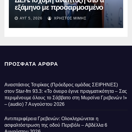
εξάμηνο με προσαρμοσμένο
EBITDA στα €1,2 δισ.
ΑΥΓ 5, 2026
ΧΡΉΣΤΟΣ ΜΊΜΗΣ
ΠΡΌΣΦΑΤΑ ΆΡΘΡΑ
Αναστάσιος Τσιρίκας (Πρόεδρος ομάδας ΣΕΙΡΗΝΕΣ)
στον Star-fm 93.3: «Το όνειρο έγινε πραγματικότητα – Σας
περιμένουμε όλους το Σάββατο στη Μυρσίνα Γρεβενών !»
– (audio)
7 Αυγούστου 2026
Αντιπεριφέρεια Γρεβενών: Ολοκληρώνεται η
ασφαλτόστρωση της οδού Περιβόλι – Αβδέλλα
6
Αυγούστου 2026