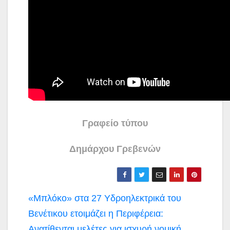
Γραφείο τύπου
Δημάρχου Γρεβενών
Πλοήγηση
«Μπλόκο» στα 27 Υδροηλεκτρικά του
άρθρων
Βενέτικου ετοιμάζει η Περιφέρεια:
Ανατίθενται μελέτες για ισχυρή νομική