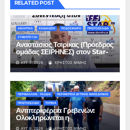
RELATED POST
ΑΘΛΗΤΙΚΑ
ΕΚΔΗΛΩΣΗ
ΠΟΔΟΣΦΑΙΡΟ
ΠΡΩΤΟΣΕΛΙΔΟ
ΣΥΝΕΝΤΕΥΞΗ
Αναστάσιος Τσιρίκας (Πρόεδρος
ομάδας ΣΕΙΡΗΝΕΣ) στον Star-
fm 93.3: «Το όνειρο έγινε
ΑΥΓ 7, 2026
ΧΡΉΣΤΟΣ ΜΊΜΗΣ
πραγματικότητα – Σας
περιμένουμε όλους το Σάββατο
στη Μυρσίνα Γρεβενών !» –
(audio)
ΠΕΡΙΒΑΛΛΟΝ - ΤΑΞΙΔΙΑ
ΠΕΡΙΦΕΡΕΙΑ ΔΥΤΙΚΗΣ ΜΑΚΕΔΟΝΙΑΣ
ΠΡΩΤΟΣΕΛΙΔΟ
ΤΟΠΙΚΑ
Αντιπεριφέρεια Γρεβενών:
Ολοκληρώνεται η
ασφαλτόστρωση της οδού
ΑΥΓ 6, 2026
ΧΡΉΣΤΟΣ ΜΊΜΗΣ