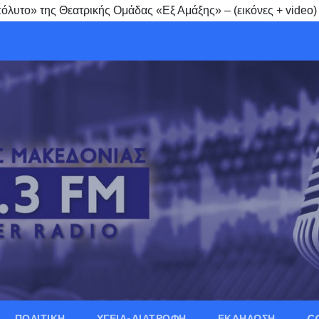
ππόλυτο» της Θεατρικής Ομάδας «Εξ Αμάξης» – (εικόνες + vide
ΠΟΛΙΤΙΚΗ
ΥΓΕΙΑ-ΔΙΑΤΡΟΦΗ
ΕΚΔΗΛΩΣΗ
C