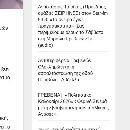
Αναστάσιος Τσιρίκας (Πρόεδρος
ομάδας ΣΕΙΡΗΝΕΣ) στον Star-fm
93.3: «Το όνειρο έγινε
πραγματικότητα – Σας
ενών
περιμένουμε όλους το Σάββατο
στη Μυρσίνα Γρεβενών !» –
(audio)
Αντιπεριφέρεια Γρεβενών:
Ολοκληρώνεται η
ιξαν
ασφαλτόστρωση της οδού
λεσμα
Περιβόλι – Αβδέλλα
ΓΡΕΒΕΝΑ || «Πολιτιστικό
Καλοκαίρι 2026» : Θερινό Σινεμά
με την βραβευμένη ταινία «Μικρές
Ανάσες».
ική,
εί, ο
ΔΕΗ: Ισχυρή ανάπτυξη στο α΄