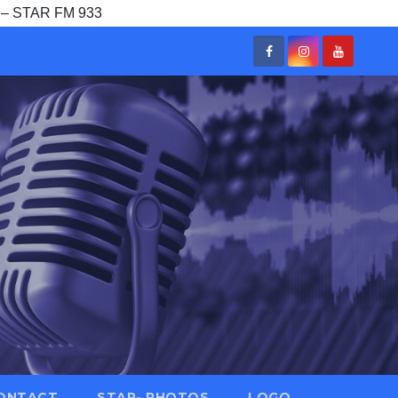
o) – STAR FM 933
ONTACT
STAR- PHOTOS
LOGO