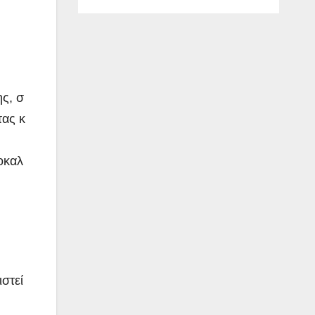
ης, σ
τας κ
οκαλ
στεί