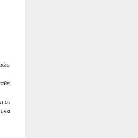
ηρώσ
παθεί
πιστ
ύγει