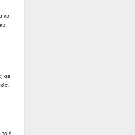
α και
και
ς και
ησέα.
 το έ