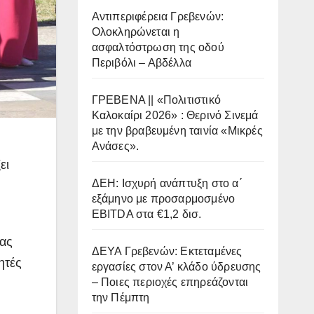
Αντιπεριφέρεια Γρεβενών:
Ολοκληρώνεται η
ασφαλτόστρωση της οδού
Περιβόλι – Αβδέλλα
ΓΡΕΒΕΝΑ || «Πολιτιστικό
Καλοκαίρι 2026» : Θερινό Σινεμά
με την βραβευμένη ταινία «Μικρές
Ανάσες».
ει
ΔΕΗ: Ισχυρή ανάπτυξη στο α΄
εξάμηνο με προσαρμοσμένο
EBITDA στα €1,2 δισ.
ίας
ΔΕΥΑ Γρεβενών: Εκτεταμένες
ητές
εργασίες στον Α’ κλάδο ύδρευσης
– Ποιες περιοχές επηρεάζονται
την Πέμπτη