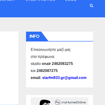
INFO
Επικοινωνήστε μαζί μας
στα τηλέφωνα:
studio
onair 2462083275
και
2462087275
email:
starfm933.gr@gmail.com