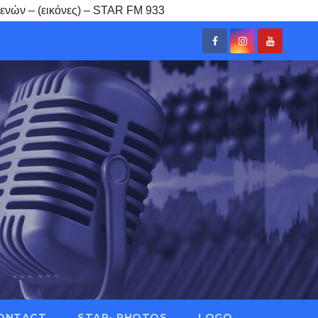
βενών – (εικόνες) – STAR FM 933
ONTACT
STAR- PHOTOS
LOGO