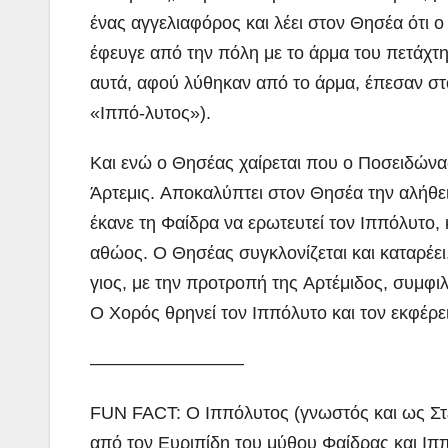
ένας αγγελιαφόρος και λέει στον Θησέα ότι ο 
έφευγε από την πόλη με το άρμα του πετάχτη
αυτά, αφού λύθηκαν από το άρμα, έπεσαν στο
«Ιππό-λυτος»).
Και ενώ ο Θησέας χαίρεται που ο Ποσειδώνας
Άρτεμις. Αποκαλύπτει στον Θησέα την αλήθει
έκανε τη Φαίδρα να ερωτευτεί τον Ιππόλυτο, κ
αθώος. Ο Θησέας συγκλονίζεται και καταρέει
γιος, με την προτροπή της Αρτέμιδος, συμφι
Ο Χορός θρηνεί τον Ιππόλυτο και τον εκφέρ
————————–
FUN FACT: Ο Ιππόλυτος (γνωστός και ως Στ
από τον Ευριπίδη του μύθου Φαίδρας και Ιπ