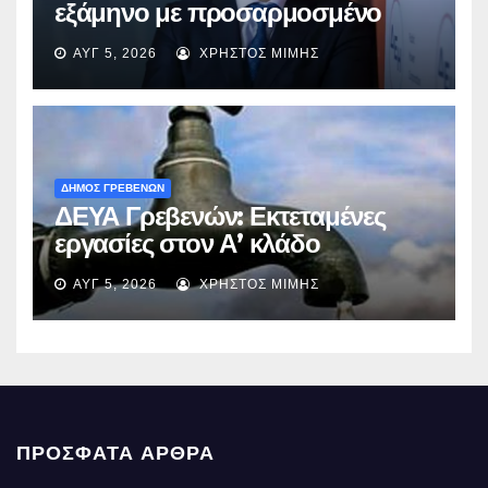
εξάμηνο με προσαρμοσμένο
EBITDA στα €1,2 δισ.
ΑΥΓ 5, 2026
ΧΡΉΣΤΟΣ ΜΊΜΗΣ
ΔΗΜΟΣ ΓΡΕΒΕΝΩΝ
ΔΕΥΑ Γρεβενών: Εκτεταμένες
εργασίες στον Α’ κλάδο
ύδρευσης – Ποιες περιοχές
ΑΥΓ 5, 2026
ΧΡΉΣΤΟΣ ΜΊΜΗΣ
επηρεάζονται την Πέμπτη
ΠΡΌΣΦΑΤΑ ΆΡΘΡΑ