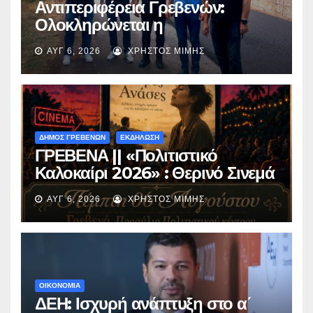
Αντιπεριφέρεια Γρεβενών:
Ολοκληρώνεται η
ασφαλτόστρωση της οδού
ΑΥΓ 6, 2026
ΧΡΉΣΤΟΣ ΜΊΜΗΣ
Περιβόλι – Αβδέλλα
ΔΗΜΟΣ ΓΡΕΒΕΝΩΝ
ΕΚΔΗΛΩΣΗ
ΓΡΕΒΕΝΑ || «Πολιτιστικό
Καλοκαίρι 2026» : Θερινό Σινεμά
με την βραβευμένη ταινία
ΑΥΓ 6, 2026
ΧΡΉΣΤΟΣ ΜΊΜΗΣ
«Μικρές Ανάσες».
ΟΙΚΟΝΟΜΙΑ
ΔΕΗ: Ισχυρή ανάπτυξη στο α΄