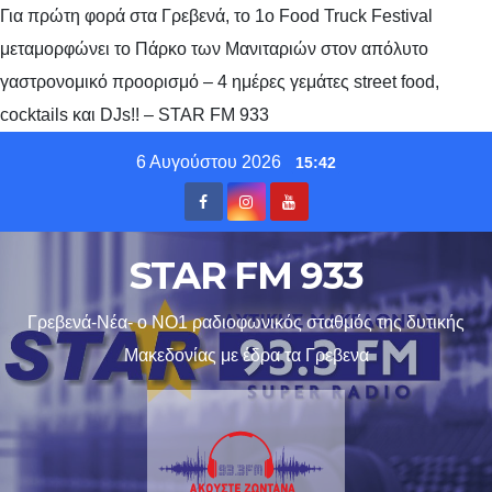
Για πρώτη φορά στα Γρεβενά, το 1ο Food Truck Festival
μεταμορφώνει το Πάρκο των Μανιταριών στον απόλυτο
γαστρονομικό προορισμό – 4 ημέρες γεμάτες street food,
cocktails και DJs!! – STAR FM 933
Skip
6 Αυγούστου 2026
15:42
to
content
STAR FM 933
Γρεβενά-Νέα- ο ΝΟ1 ραδιοφωνικός σταθμός της δυτικής
Μακεδονίας με έδρα τα Γρεβενα