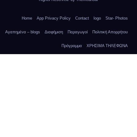
Home
App Privacy Policy
Contact
logo
Star- Photos
Αγαπημένα – blogs
Διαφήμιση
Παραγωγοί
Πολιτική Απορρήτου
Πρόγραμμα
ΧΡΗΣΙΜΑ ΤΗΛΕΦΩΝΑ