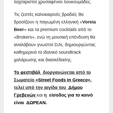
λαχταριστοί χρυσαφένιοι λουκουμάδες.
Τις ζεστές καλοκαιρινές βραδιές θα
δροσίζουν η παγωμένη ελληνική «
Voreia
Beer
» και τα premium cocktails από το
«Brokers», ενώ τη μουσική επένδυση θα
αναλάβουν γνωστοί DJs, δημιουργώντας
καθημερινά το ιδανικό soundtrack
χαλάρωσης και διασκέδασης.
Το φεστιβάλ
διοργανώνεται από το
Σωματείο
«Street Foods In Greece»,
τελεί υπό την αιγίδα του
Δήμου
Γρεβενών
και
η
είσοδος για το κοινό
είναι ΔΩΡΕΑΝ.