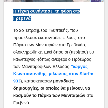
Η τέχνη συνάντησε τη φύση στα
Γρεβενά
Το 2ο Τετραήμερο Γλυπτικής, που
προσέλκυσε εκατοντάδες φίλους στο
Πάρκο των Μανιταριών στα Γρεβενάσ,
ολοκληρώθηκε. Εκεί όπου οι (περίπου) 30
καλλιτέχνες -(όπως ανέφερε ο Πρόεδρος
των Μανιταρόφιλων Ελλάδας
Γιώργος
Κωνσταντινίδης
,
μιλώντας στον Starfm
933
), κατασκεύασαν
μοναδικές
δημιουργίες, οι οποίες θα μείνουν, να
κοσμούν το Πάρκο των Μανιταριών
στα
Γρεβενά.