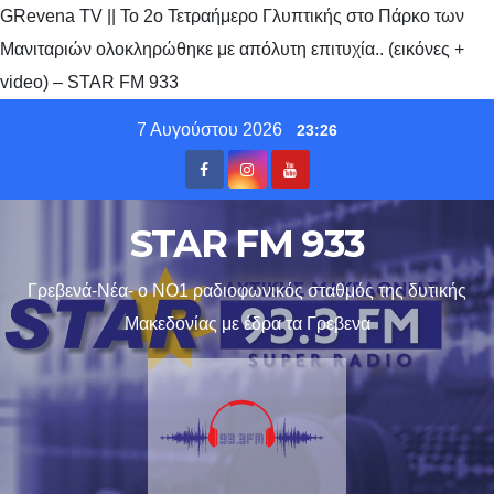
GRevena TV || Το 2ο Τετραήμερο Γλυπτικής στο Πάρκο των
Μανιταριών ολοκληρώθηκε με απόλυτη επιτυχία.. (εικόνες +
video) – STAR FM 933
Skip
7 Αυγούστου 2026
23:26
to
content
STAR FM 933
Γρεβενά-Νέα- ο ΝΟ1 ραδιοφωνικός σταθμός της δυτικής
Μακεδονίας με έδρα τα Γρεβενα