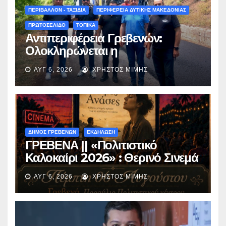
ΠΕΡΙΒΑΛΛΟΝ - ΤΑΞΙΔΙΑ
ΠΕΡΙΦΕΡΕΙΑ ΔΥΤΙΚΗΣ ΜΑΚΕΔΟΝΙΑΣ
ΠΡΩΤΟΣΕΛΙΔΟ
ΤΟΠΙΚΑ
Αντιπεριφέρεια Γρεβενών:
Ολοκληρώνεται η
ασφαλτόστρωση της οδού
ΑΥΓ 6, 2026
ΧΡΉΣΤΟΣ ΜΊΜΗΣ
Περιβόλι – Αβδέλλα
ΔΗΜΟΣ ΓΡΕΒΕΝΩΝ
ΕΚΔΗΛΩΣΗ
ΓΡΕΒΕΝΑ || «Πολιτιστικό
Καλοκαίρι 2026» : Θερινό Σινεμά
με την βραβευμένη ταινία
ΑΥΓ 6, 2026
ΧΡΉΣΤΟΣ ΜΊΜΗΣ
«Μικρές Ανάσες».