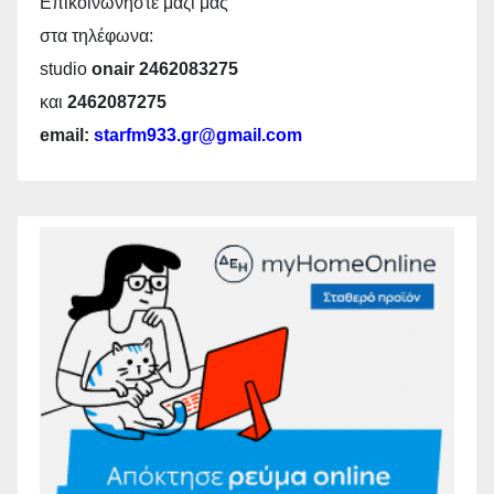
Επικοινωνήστε μαζί μας
στα τηλέφωνα:
studio
onair 2462083275
και
2462087275
email:
starfm933.gr@gmail.com