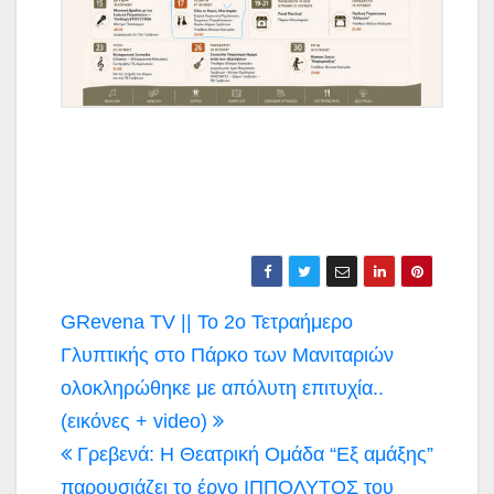
Πλοήγηση
GRevena TV || Το 2ο Τετραήμερο
άρθρων
Γλυπτικής στο Πάρκο των Μανιταριών
ολοκληρώθηκε με απόλυτη επιτυχία..
(εικόνες + video)
Γρεβενά: Η Θεατρική Ομάδα “Εξ αμάξης”
παρουσιάζει το έργο ΙΠΠΟΛΥΤΟΣ του