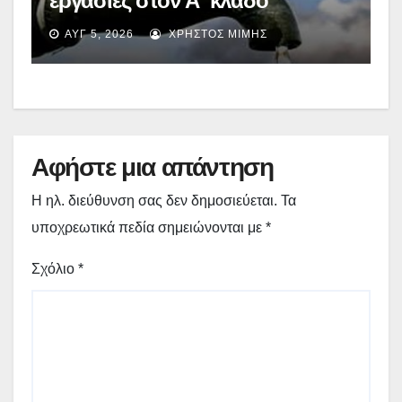
εργασίες στον Α’ κλάδο
ύδρευσης – Ποιες περιοχές
ΑΥΓ 5, 2026
ΧΡΉΣΤΟΣ ΜΊΜΗΣ
επηρεάζονται την Πέμπτη
Αφήστε μια απάντηση
Η ηλ. διεύθυνση σας δεν δημοσιεύεται.
Τα
υποχρεωτικά πεδία σημειώνονται με
*
Σχόλιο
*