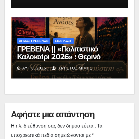
Περιβόλι – Αβδέλλα
ΔΗΜΟΣ ΓΡΕΒΕΝΩΝ
ΕΚΔΗΛΩΣΗ
ΓΡΕΒΕΝΑ || «Πολιτιστικό
Καλοκαίρι 2026» : Θερινό
Σινεμά με την βραβευμένη ταινία
ΑΥΓ 6, 2026
ΧΡΉΣΤΟΣ ΜΊΜΗΣ
«Μικρές Ανάσες».
Αφήστε μια απάντηση
Η ηλ. διεύθυνση σας δεν δημοσιεύεται.
Τα
υποχρεωτικά πεδία σημειώνονται με
*