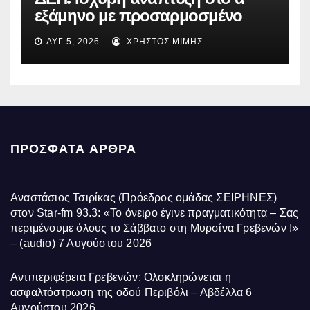
εξάμηνο με προσαρμοσμένο
EBITDA στα €1,2 δισ.
ΑΥΓ 5, 2026
ΧΡΉΣΤΟΣ ΜΊΜΗΣ
ΠΡΌΣΦΑΤΑ ΆΡΘΡΑ
Αναστάσιος Τσιρίκας (Πρόεδρος ομάδας ΣΕΙΡΗΝΕΣ)
στον Star-fm 93.3: «Το όνειρο έγινε πραγματικότητα – Σας
περιμένουμε όλους το Σάββατο στη Μυρσίνα Γρεβενών !»
– (audio)
7 Αυγούστου 2026
Αντιπεριφέρεια Γρεβενών: Ολοκληρώνεται η
ασφαλτόστρωση της οδού Περιβόλι – Αβδέλλα
6
Αυγούστου 2026