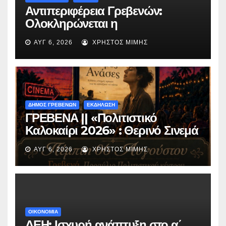
Αντιπεριφέρεια Γρεβενών:
Ολοκληρώνεται η
ασφαλτόστρωση της οδού
ΑΥΓ 6, 2026
ΧΡΉΣΤΟΣ ΜΊΜΗΣ
Περιβόλι – Αβδέλλα
ΔΗΜΟΣ ΓΡΕΒΕΝΩΝ
ΕΚΔΗΛΩΣΗ
ΓΡΕΒΕΝΑ || «Πολιτιστικό
Καλοκαίρι 2026» : Θερινό Σινεμά
με την βραβευμένη ταινία
ΑΥΓ 6, 2026
ΧΡΉΣΤΟΣ ΜΊΜΗΣ
«Μικρές Ανάσες».
ΟΙΚΟΝΟΜΙΑ
ΔΕΗ: Ισχυρή ανάπτυξη στο α΄