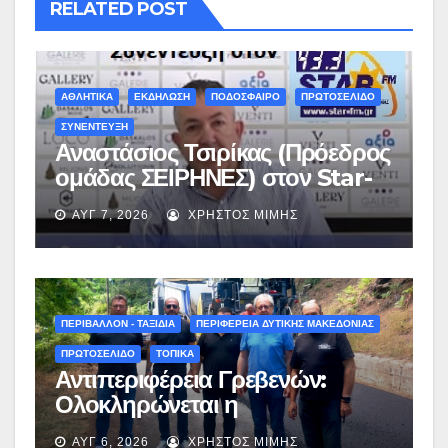
RELATED POST
ΑΘΛΗΤΙΚΑ
ΕΚΔΗΛΩΣΗ
ΠΟΔΟΣΦΑΙΡΟ
ΠΡΩΤΟΣΕΛΙΔΟ
ΣΥΝΕΝΤΕΥΞΗ
Αναστάσιος Τσιρίκας (Πρόεδρος
ομάδας ΣΕΙΡΗΝΕΣ) στον Star-
fm 93.3: «Το όνειρο έγινε
ΑΥΓ 7, 2026
ΧΡΉΣΤΟΣ ΜΊΜΗΣ
πραγματικότητα – Σας
περιμένουμε όλους το Σάββατο
στη Μυρσίνα Γρεβενών !» –
(audio)
ΠΕΡΙΒΑΛΛΟΝ - ΤΑΞΙΔΙΑ
ΠΕΡΙΦΕΡΕΙΑ ΔΥΤΙΚΗΣ ΜΑΚΕΔΟΝΙΑΣ
ΠΡΩΤΟΣΕΛΙΔΟ
ΤΟΠΙΚΑ
Αντιπεριφέρεια Γρεβενών:
Ολοκληρώνεται η
ασφαλτόστρωση της οδού
ΑΥΓ 6, 2026
ΧΡΉΣΤΟΣ ΜΊΜΗΣ