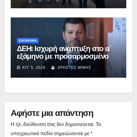
Περιβόλι – Αβδέλλα
ΟΙΚΟΝΟΜΙΑ
ΔΕΗ: Ισχυρή ανάπτυξη στο α΄
εξάμηνο με προσαρμοσμένο
EBITDA στα €1,2 δισ.
ΑΥΓ 5, 2026
ΧΡΉΣΤΟΣ ΜΊΜΗΣ
Αφήστε μια απάντηση
Η ηλ. διεύθυνση σας δεν δημοσιεύεται.
Τα
υποχρεωτικά πεδία σημειώνονται με
*