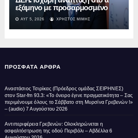
εξάμηνο με προσαρμοσμένο
EBITDA στα €1,2 δισ.
ΑΥΓ 5, 2026
ΧΡΉΣΤΟΣ ΜΊΜΗΣ
ΠΡΌΣΦΑΤΑ ΆΡΘΡΑ
Αναστάσιος Τσιρίκας (Πρόεδρος ομάδας ΣΕΙΡΗΝΕΣ)
στον Star-fm 93.3: «Το όνειρο έγινε πραγματικότητα – Σας
περιμένουμε όλους το Σάββατο στη Μυρσίνα Γρεβενών !»
– (audio)
7 Αυγούστου 2026
Αντιπεριφέρεια Γρεβενών: Ολοκληρώνεται η
ασφαλτόστρωση της οδού Περιβόλι – Αβδέλλα
6
Αυγούστου 2026