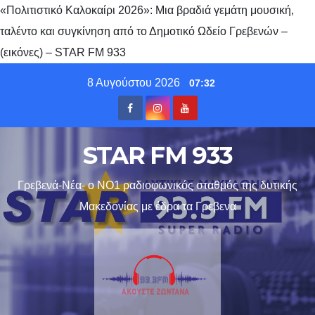
«Πολιτιστικό Καλοκαίρι 2026»: Μια βραδιά γεμάτη μουσική,
ταλέντο και συγκίνηση από το Δημοτικό Ωδείο Γρεβενών –
(εικόνες) – STAR FM 933
Skip
8 Αυγούστου 2026
07:32
to
content
STAR FM 933
Γρεβενά-Νέα- ο ΝΟ1 ραδιοφωνικός σταθμός της δυτικής
Μακεδονίας με έδρα τα Γρεβενα