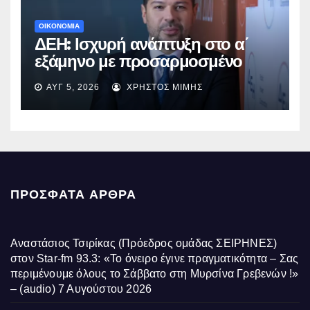
ΟΙΚΟΝΟΜΙΑ
ΔΕΗ: Ισχυρή ανάπτυξη στο α΄
εξάμηνο με προσαρμοσμένο
EBITDA στα €1,2 δισ.
ΑΥΓ 5, 2026
ΧΡΉΣΤΟΣ ΜΊΜΗΣ
ΠΡΌΣΦΑΤΑ ΆΡΘΡΑ
Αναστάσιος Τσιρίκας (Πρόεδρος ομάδας ΣΕΙΡΗΝΕΣ)
στον Star-fm 93.3: «Το όνειρο έγινε πραγματικότητα – Σας
περιμένουμε όλους το Σάββατο στη Μυρσίνα Γρεβενών !»
– (audio)
7 Αυγούστου 2026