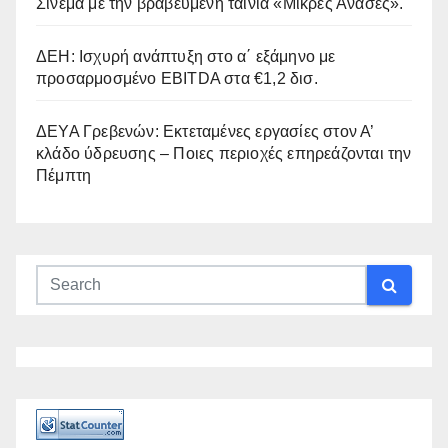
Σινεμά με την βραβευμένη ταινία «Μικρές Ανάσες».
ΔΕΗ: Ισχυρή ανάπτυξη στο α΄ εξάμηνο με
προσαρμοσμένο EBITDA στα €1,2 δισ.
ΔΕΥΑ Γρεβενών: Εκτεταμένες εργασίες στον Α’
κλάδο ύδρευσης – Ποιες περιοχές επηρεάζονται την
Πέμπτη