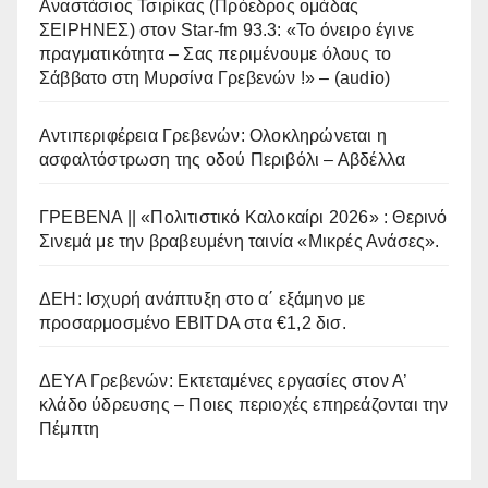
Αναστάσιος Τσιρίκας (Πρόεδρος ομάδας
ΣΕΙΡΗΝΕΣ) στον Star-fm 93.3: «Το όνειρο έγινε
πραγματικότητα – Σας περιμένουμε όλους το
Σάββατο στη Μυρσίνα Γρεβενών !» – (audio)
Αντιπεριφέρεια Γρεβενών: Ολοκληρώνεται η
ασφαλτόστρωση της οδού Περιβόλι – Αβδέλλα
ΓΡΕΒΕΝΑ || «Πολιτιστικό Καλοκαίρι 2026» : Θερινό
Σινεμά με την βραβευμένη ταινία «Μικρές Ανάσες».
ΔΕΗ: Ισχυρή ανάπτυξη στο α΄ εξάμηνο με
προσαρμοσμένο EBITDA στα €1,2 δισ.
ΔΕΥΑ Γρεβενών: Εκτεταμένες εργασίες στον Α’
κλάδο ύδρευσης – Ποιες περιοχές επηρεάζονται την
Πέμπτη