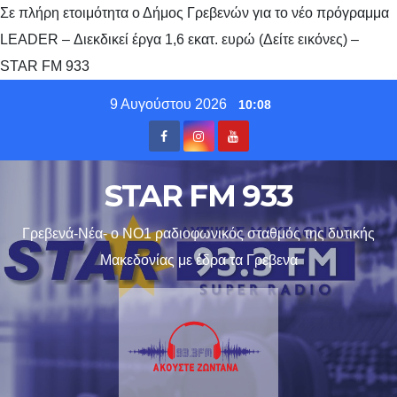
Σε πλήρη ετοιμότητα ο Δήμος Γρεβενών για το νέο πρόγραμμα
LEADER – Διεκδικεί έργα 1,6 εκατ. ευρώ (Δείτε εικόνες) –
STAR FM 933
Skip
9 Αυγούστου 2026
10:08
to
content
STAR FM 933
Γρεβενά-Νέα- ο ΝΟ1 ραδιοφωνικός σταθμός της δυτικής
Μακεδονίας με έδρα τα Γρεβενα