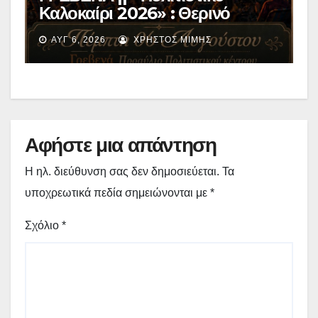
Καλοκαίρι 2026» : Θερινό
Σινεμά με την βραβευμένη ταινία
ΑΥΓ 6, 2026
ΧΡΉΣΤΟΣ ΜΊΜΗΣ
«Μικρές Ανάσες».
Αφήστε μια απάντηση
Η ηλ. διεύθυνση σας δεν δημοσιεύεται.
Τα
υποχρεωτικά πεδία σημειώνονται με
*
Σχόλιο
*