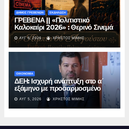
ΔΗΜΟΣ ΓΡΕΒΕΝΩΝ
ΕΚΔΗΛΩΣΗ
ΓΡΕΒΕΝΑ || «Πολιτιστικό
Καλοκαίρι 2026» : Θερινό Σινεμά
με την βραβευμένη ταινία
ΑΥΓ 6, 2026
ΧΡΉΣΤΟΣ ΜΊΜΗΣ
«Μικρές Ανάσες».
ΟΙΚΟΝΟΜΙΑ
ΔΕΗ: Ισχυρή ανάπτυξη στο α΄
εξάμηνο με προσαρμοσμένο
EBITDA στα €1,2 δισ.
ΑΥΓ 5, 2026
ΧΡΉΣΤΟΣ ΜΊΜΗΣ