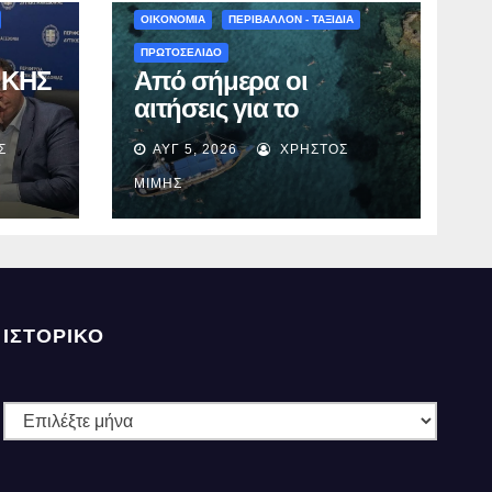
ΟΙΚΟΝΟΜΙΑ
ΠΕΡΙΒΑΛΛΟΝ - ΤΑΞΙΔΙΑ
ΠΡΩΤΟΣΕΛΙΔΟ
ΙΚΗΣ
Από σήμερα οι
αιτήσεις για το
δης
Πρόγραμμα
Σ
ΑΥΓ 5, 2026
ΧΡΉΣΤΟΣ
«Τουρισμός για Όλους
2026-2027» – Πότε
ΜΊΜΗΣ
ται
λήγει η προσθεσμία
ΙΣΤΟΡΙΚΌ
Ιστορικό