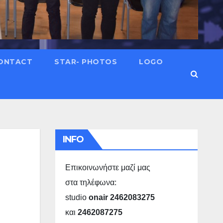
ONTACT
STAR- PHOTOS
LOGO
INFO
Επικοινωνήστε μαζί μας
στα τηλέφωνα:
studio
onair 2462083275
και
2462087275