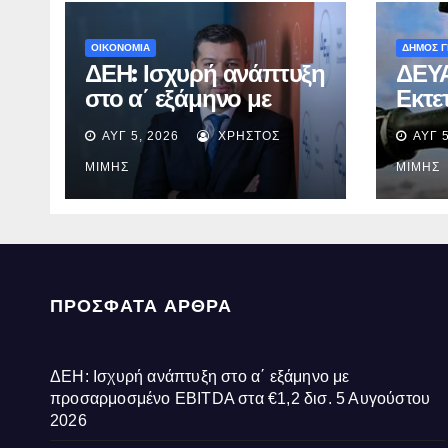
ΟΙΚΟΝΟΜΙΑ
ΔΗΜΟΣ 
ΔΕΗ: Ισχυρή ανάπτυξη
ΔΕΥΑ
στο α΄ εξάμηνο με
Εκτε
προσαρμοσμένο
στον
ΑΥΓ 5, 2026
ΧΡΉΣΤΟΣ
ΑΥΓ 5
EBITDA στα €1,2 δισ.
ύδρε
περι
ΜΊΜΗΣ
ΜΊΜΗΣ
την 
ΠΡΌΣΦΑΤΑ ΆΡΘΡΑ
ΔΕΗ: Ισχυρή ανάπτυξη στο α΄ εξάμηνο με
προσαρμοσμένο EBITDA στα €1,2 δισ.
5 Αυγούστου
2026