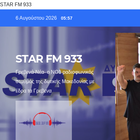
STAR FM 933
Skip
6 Αυγούστου 2026
05:57
to
content
STAR FM 933
Γρεβενά-Νέα- ο ΝΟ1 ραδιοφωνικός
σταθμός της δυτικής Μακεδονίας με
έδρα τα Γρεβενα