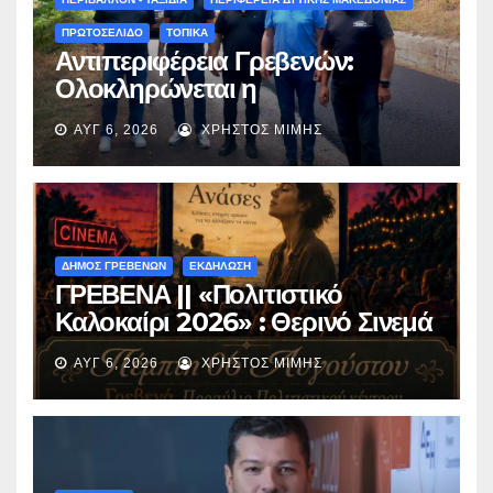
ΠΡΩΤΟΣΕΛΙΔΟ
ΤΟΠΙΚΑ
Αντιπεριφέρεια Γρεβενών:
Ολοκληρώνεται η
ασφαλτόστρωση της οδού
ΑΥΓ 6, 2026
ΧΡΉΣΤΟΣ ΜΊΜΗΣ
Περιβόλι – Αβδέλλα
ΔΗΜΟΣ ΓΡΕΒΕΝΩΝ
ΕΚΔΗΛΩΣΗ
ΓΡΕΒΕΝΑ || «Πολιτιστικό
Καλοκαίρι 2026» : Θερινό Σινεμά
με την βραβευμένη ταινία
ΑΥΓ 6, 2026
ΧΡΉΣΤΟΣ ΜΊΜΗΣ
«Μικρές Ανάσες».