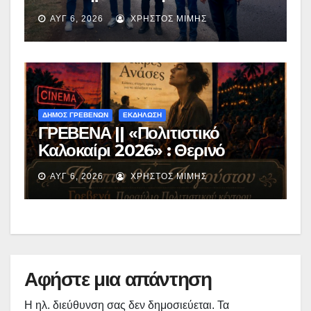
ασφαλτόστρωση της οδού
ΑΥΓ 6, 2026
ΧΡΉΣΤΟΣ ΜΊΜΗΣ
Περιβόλι – Αβδέλλα
ΔΗΜΟΣ ΓΡΕΒΕΝΩΝ
ΕΚΔΗΛΩΣΗ
ΓΡΕΒΕΝΑ || «Πολιτιστικό
Καλοκαίρι 2026» : Θερινό
Σινεμά με την βραβευμένη ταινία
ΑΥΓ 6, 2026
ΧΡΉΣΤΟΣ ΜΊΜΗΣ
«Μικρές Ανάσες».
Αφήστε μια απάντηση
Η ηλ. διεύθυνση σας δεν δημοσιεύεται.
Τα