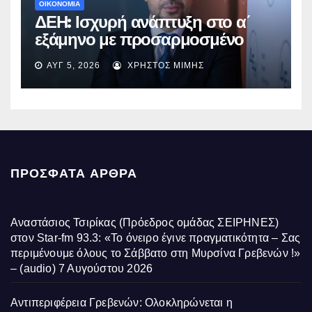
ΟΙΚΟΝΟΜΙΑ
ΔΕΗ: Ισχυρή ανάπτυξη στο α΄
εξάμηνο με προσαρμοσμένο
EBITDA στα €1,2 δισ.
ΑΥΓ 5, 2026
ΧΡΉΣΤΟΣ ΜΊΜΗΣ
ΠΡΌΣΦΑΤΑ ΆΡΘΡΑ
Αναστάσιος Τσιρίκας (Πρόεδρος ομάδας ΣΕΙΡΗΝΕΣ)
στον Star-fm 93.3: «Το όνειρο έγινε πραγματικότητα – Σας
περιμένουμε όλους το Σάββατο στη Μυρσίνα Γρεβενών !»
– (audio)
7 Αυγούστου 2026
Αντιπεριφέρεια Γρεβενών: Ολοκληρώνεται η