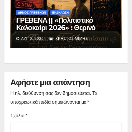
ΔΗΜΟΣ ΓΡΕΒΕΝΩΝ
ΕΚΔΗΛΩΣΗ
ΓΡΕΒΕΝΑ || «Πολιτιστικό
Καλοκαίρι 2026» : Θερινό
Σινεμά με την βραβευμένη ταινία
ΑΥΓ 6, 2026
ΧΡΉΣΤΟΣ ΜΊΜΗΣ
«Μικρές Ανάσες».
Αφήστε μια απάντηση
Η ηλ. διεύθυνση σας δεν δημοσιεύεται.
Τα
υποχρεωτικά πεδία σημειώνονται με
*
Σχόλιο
*