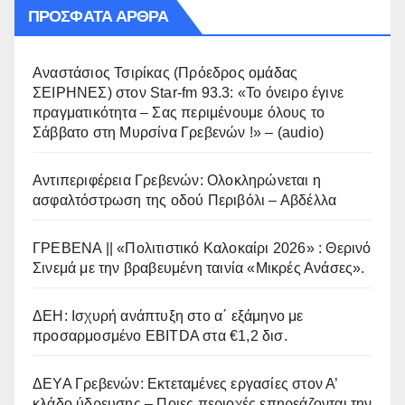
ΠΡΌΣΦΑΤΑ ΆΡΘΡΑ
Αναστάσιος Τσιρίκας (Πρόεδρος ομάδας
ΣΕΙΡΗΝΕΣ) στον Star-fm 93.3: «Το όνειρο έγινε
πραγματικότητα – Σας περιμένουμε όλους το
Σάββατο στη Μυρσίνα Γρεβενών !» – (audio)
Αντιπεριφέρεια Γρεβενών: Ολοκληρώνεται η
ασφαλτόστρωση της οδού Περιβόλι – Αβδέλλα
ΓΡΕΒΕΝΑ || «Πολιτιστικό Καλοκαίρι 2026» : Θερινό
Σινεμά με την βραβευμένη ταινία «Μικρές Ανάσες».
ΔΕΗ: Ισχυρή ανάπτυξη στο α΄ εξάμηνο με
προσαρμοσμένο EBITDA στα €1,2 δισ.
ΔΕΥΑ Γρεβενών: Εκτεταμένες εργασίες στον Α’
κλάδο ύδρευσης – Ποιες περιοχές επηρεάζονται την