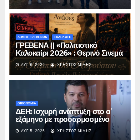
Περιβόλι – Αβδέλλα
ΔΗΜΟΣ ΓΡΕΒΕΝΩΝ
ΕΚΔΗΛΩΣΗ
ΓΡΕΒΕΝΑ || «Πολιτιστικό
Καλοκαίρι 2026» : Θερινό Σινεμά
με την βραβευμένη ταινία
ΑΥΓ 6, 2026
ΧΡΉΣΤΟΣ ΜΊΜΗΣ
«Μικρές Ανάσες».
ΟΙΚΟΝΟΜΙΑ
ΔΕΗ: Ισχυρή ανάπτυξη στο α΄
εξάμηνο με προσαρμοσμένο
EBITDA στα €1,2 δισ.
ΑΥΓ 5, 2026
ΧΡΉΣΤΟΣ ΜΊΜΗΣ