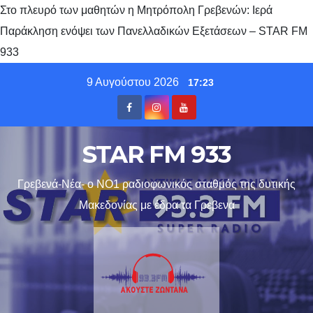
Στο πλευρό των μαθητών η Μητρόπολη Γρεβενών: Ιερά
Παράκληση ενόψει των Πανελλαδικών Εξετάσεων – STAR FM
933
Skip
9 Αυγούστου 2026
17:23
to
content
STAR FM 933
Γρεβενά-Νέα- ο ΝΟ1 ραδιοφωνικός σταθμός της δυτικής
Μακεδονίας με έδρα τα Γρεβενα