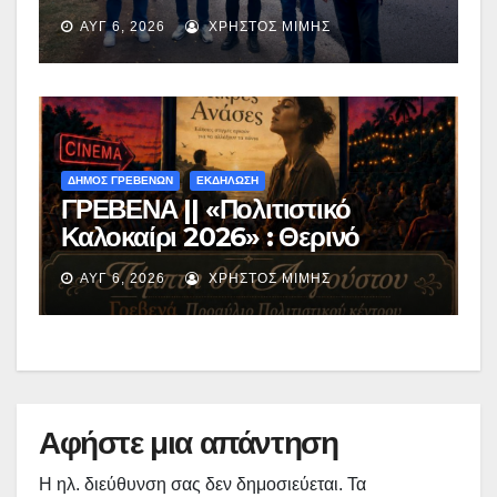
ασφαλτόστρωση της οδού
ΑΥΓ 6, 2026
ΧΡΉΣΤΟΣ ΜΊΜΗΣ
Περιβόλι – Αβδέλλα
ΔΗΜΟΣ ΓΡΕΒΕΝΩΝ
ΕΚΔΗΛΩΣΗ
ΓΡΕΒΕΝΑ || «Πολιτιστικό
Καλοκαίρι 2026» : Θερινό
Σινεμά με την βραβευμένη ταινία
ΑΥΓ 6, 2026
ΧΡΉΣΤΟΣ ΜΊΜΗΣ
«Μικρές Ανάσες».
Αφήστε μια απάντηση
Η ηλ. διεύθυνση σας δεν δημοσιεύεται.
Τα