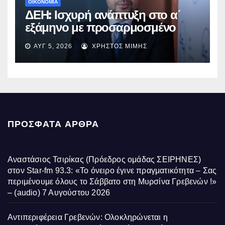
ΟΙΚΟΝΟΜΙΑ
ΔΕΗ: Ισχυρή ανάπτυξη στο α΄
εξάμηνο με προσαρμοσμένο
EBITDA στα €1,2 δισ.
ΑΥΓ 5, 2026
ΧΡΉΣΤΟΣ ΜΊΜΗΣ
ΠΡΌΣΦΑΤΑ ΆΡΘΡΑ
Αναστάσιος Τσιρίκας (Πρόεδρος ομάδας ΣΕΙΡΗΝΕΣ)
στον Star-fm 93.3: «Το όνειρο έγινε πραγματικότητα – Σας
περιμένουμε όλους το Σάββατο στη Μυρσίνα Γρεβενών !»
– (audio)
7 Αυγούστου 2026
Αντιπεριφέρεια Γρεβενών: Ολοκληρώνεται η