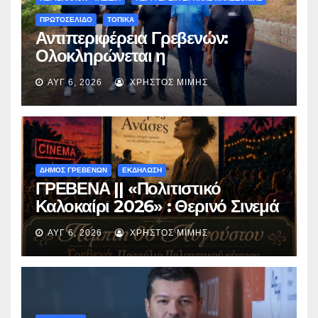
ΠΡΩΤΟΣΕΛΙΔΟ
ΤΟΠΙΚΑ
Αντιπεριφέρεια Γρεβενών:
Ολοκληρώνεται η
ασφαλτόστρωση της οδού
ΑΥΓ 6, 2026
ΧΡΉΣΤΟΣ ΜΊΜΗΣ
Περιβόλι – Αβδέλλα
ΔΗΜΟΣ ΓΡΕΒΕΝΩΝ
ΕΚΔΗΛΩΣΗ
ΓΡΕΒΕΝΑ || «Πολιτιστικό
Καλοκαίρι 2026» : Θερινό Σινεμά
με την βραβευμένη ταινία
ΑΥΓ 6, 2026
ΧΡΉΣΤΟΣ ΜΊΜΗΣ
«Μικρές Ανάσες».