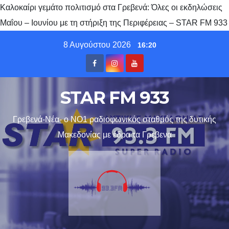
Καλοκαίρι γεμάτο πολιτισμό στα Γρεβενά: Όλες οι εκδηλώσεις
Μαΐου – Ιουνίου με τη στήριξη της Περιφέρειας – STAR FM 933
Skip
8 Αυγούστου 2026
16:20
to
content
STAR FM 933
Γρεβενά-Νέα- ο ΝΟ1 ραδιοφωνικός σταθμός της δυτικής
Μακεδονίας με έδρα τα Γρεβενα