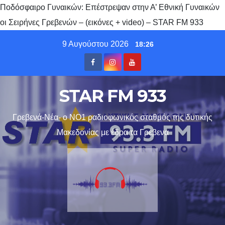
Ποδόσφαιρο Γυναικών: Επέστρεψαν στην Α’ Εθνική Γυναικών
οι Σειρήνες Γρεβενών – (εικόνες + video) – STAR FM 933
Skip
9 Αυγούστου 2026
18:26
to
content
STAR FM 933
Γρεβενά-Νέα- ο ΝΟ1 ραδιοφωνικός σταθμός της δυτικής
Μακεδονίας με έδρα τα Γρεβενα