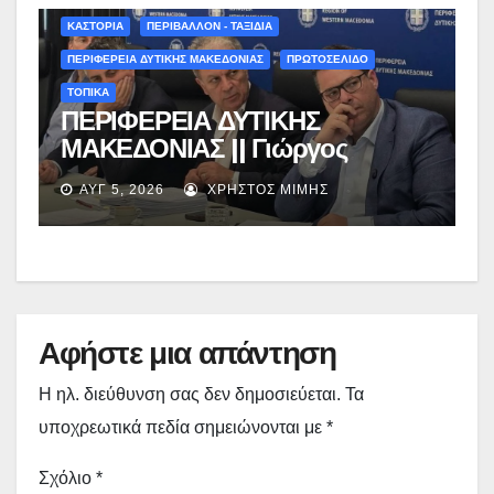
ΚΑΣΤΟΡΙΑ
ΠΕΡΙΒΑΛΛΟΝ - ΤΑΞΙΔΙΑ
ΠΕΡΙΦΕΡΕΙΑ ΔΥΤΙΚΗΣ ΜΑΚΕΔΟΝΙΑΣ
ΠΡΩΤΟΣΕΛΙΔΟ
ΤΟΠΙΚΑ
ΠΕΡΙΦΕΡΕΙΑ ΔΥΤΙΚΗΣ
ΜΑΚΕΔΟΝΙΑΣ || Γιώργος
Αμανατίδης για Φράγμα
ΑΥΓ 5, 2026
ΧΡΉΣΤΟΣ ΜΊΜΗΣ
Νεστορίου: «Η δέσμευσή μας
γίνεται πράξη με εξασφαλισμένη
χρηματοδότηση»
Αφήστε μια απάντηση
Η ηλ. διεύθυνση σας δεν δημοσιεύεται.
Τα
υποχρεωτικά πεδία σημειώνονται με
*
Σχόλιο
*