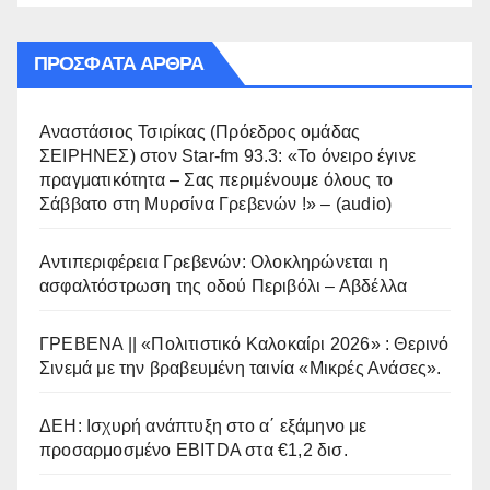
ΠΡΌΣΦΑΤΑ ΆΡΘΡΑ
Αναστάσιος Τσιρίκας (Πρόεδρος ομάδας
ΣΕΙΡΗΝΕΣ) στον Star-fm 93.3: «Το όνειρο έγινε
πραγματικότητα – Σας περιμένουμε όλους το
Σάββατο στη Μυρσίνα Γρεβενών !» – (audio)
Αντιπεριφέρεια Γρεβενών: Ολοκληρώνεται η
ασφαλτόστρωση της οδού Περιβόλι – Αβδέλλα
ΓΡΕΒΕΝΑ || «Πολιτιστικό Καλοκαίρι 2026» : Θερινό
Σινεμά με την βραβευμένη ταινία «Μικρές Ανάσες».
ΔΕΗ: Ισχυρή ανάπτυξη στο α΄ εξάμηνο με
προσαρμοσμένο EBITDA στα €1,2 δισ.