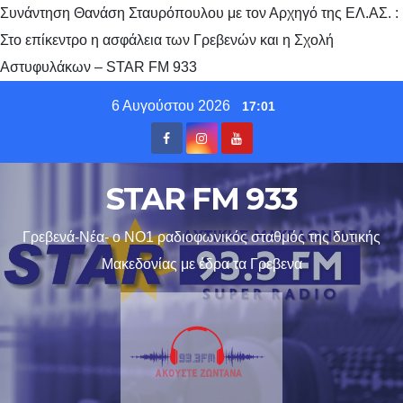
Συνάντηση Θανάση Σταυρόπουλου με τον Αρχηγό της ΕΛ.ΑΣ. :
Στο επίκεντρο η ασφάλεια των Γρεβενών και η Σχολή
Αστυφυλάκων – STAR FM 933
Skip
6 Αυγούστου 2026
17:01
to
content
STAR FM 933
Γρεβενά-Νέα- ο ΝΟ1 ραδιοφωνικός σταθμός της δυτικής
Μακεδονίας με έδρα τα Γρεβενα