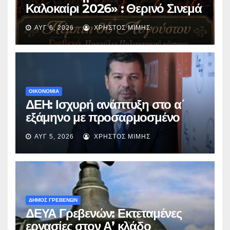
Καλοκαίρι 2026» : Θερινό Σινεμά
με την βραβευμένη ταινία
ΑΥΓ 6, 2026
ΧΡΉΣΤΟΣ ΜΊΜΗΣ
«Μικρές Ανάσες».
ΟΙΚΟΝΟΜΙΑ
ΔΕΗ: Ισχυρή ανάπτυξη στο α΄
εξάμηνο με προσαρμοσμένο
EBITDA στα €1,2 δισ.
ΑΥΓ 5, 2026
ΧΡΉΣΤΟΣ ΜΊΜΗΣ
ΔΗΜΟΣ ΓΡΕΒΕΝΩΝ
ΔΕΥΑ Γρεβενών: Εκτεταμένες
εργασίες στον Α’ κλάδο