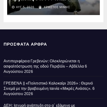
ύδρευσης – Ποιες περιοχές
ΑΥΓ 5, 2026
ΧΡΉΣΤΟΣ ΜΊΜΗΣ
επηρεάζονται την Πέμπτη
ΠΡΌΣΦΑΤΑ ΆΡΘΡΑ
Αντιπεριφέρεια Γρεβενών: Ολοκληρώνεται η
ασφαλτόστρωση της οδού Περιβόλι – Αβδέλλα
6
Αυγούστου 2026
ΓΡΕΒΕΝΑ || «Πολιτιστικό Καλοκαίρι 2026» : Θερινό
Σινεμά με την βραβευμένη ταινία «Μικρές Ανάσες».
6
Αυγούστου 2026
ΔΕΗ: Ισχυρή ανάπτυξη στο α΄ εξάμηνο με