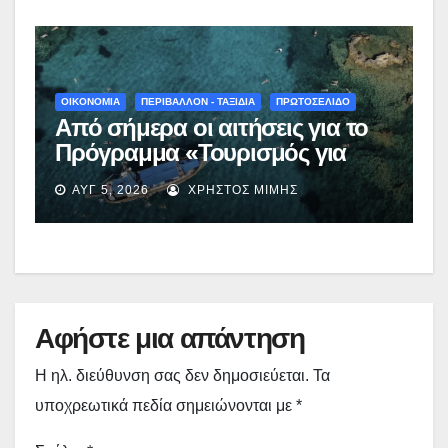
γίνεται πράξη με εξασφαλισμένη
χρηματοδότηση»
ΟΙΚΟΝΟΜΙΑ
ΠΕΡΙΒΑΛΛΟΝ - ΤΑΞΙΔΙΑ
ΠΡΩΤΟΣΕΛΙΔΟ
Από σήμερα οι αιτήσεις για το
Πρόγραμμα «Τουρισμός για
Όλους 2026-2027» – Πότε λήγει
ΑΥΓ 5, 2026
ΧΡΉΣΤΟΣ ΜΊΜΗΣ
η προσθεσμία
Αφήστε μια απάντηση
Η ηλ. διεύθυνση σας δεν δημοσιεύεται.
Τα
υποχρεωτικά πεδία σημειώνονται με
*