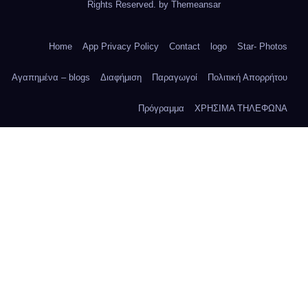
Rights Reserved. by
Themeansar
Home
App Privacy Policy
Contact
logo
Star- Photos
Αγαπημένα – blogs
Διαφήμιση
Παραγωγοί
Πολιτική Απορρήτου
Πρόγραμμα
ΧΡΗΣΙΜΑ ΤΗΛΕΦΩΝΑ