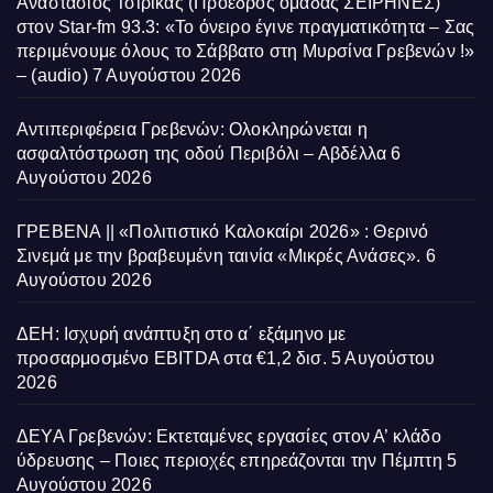
Αναστάσιος Τσιρίκας (Πρόεδρος ομάδας ΣΕΙΡΗΝΕΣ)
στον Star-fm 93.3: «Το όνειρο έγινε πραγματικότητα – Σας
περιμένουμε όλους το Σάββατο στη Μυρσίνα Γρεβενών !»
– (audio)
7 Αυγούστου 2026
Αντιπεριφέρεια Γρεβενών: Ολοκληρώνεται η
ασφαλτόστρωση της οδού Περιβόλι – Αβδέλλα
6
Αυγούστου 2026
ΓΡΕΒΕΝΑ || «Πολιτιστικό Καλοκαίρι 2026» : Θερινό
Σινεμά με την βραβευμένη ταινία «Μικρές Ανάσες».
6
Αυγούστου 2026
ΔΕΗ: Ισχυρή ανάπτυξη στο α΄ εξάμηνο με
προσαρμοσμένο EBITDA στα €1,2 δισ.
5 Αυγούστου
2026
ΔΕΥΑ Γρεβενών: Εκτεταμένες εργασίες στον Α’ κλάδο
ύδρευσης – Ποιες περιοχές επηρεάζονται την Πέμπτη
5
Αυγούστου 2026