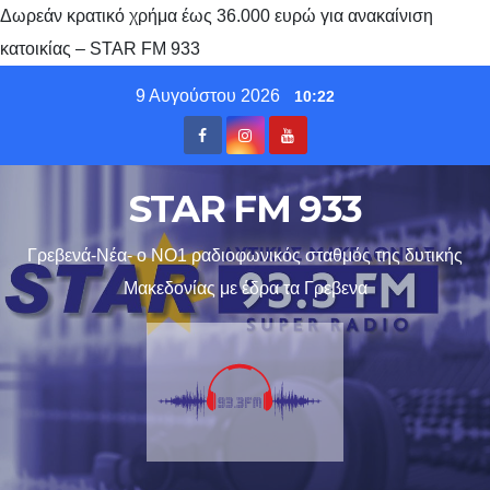
Δωρεάν κρατικό χρήμα έως 36.000 ευρώ για ανακαίνιση
κατοικίας – STAR FM 933
Skip
9 Αυγούστου 2026
10:22
to
content
STAR FM 933
Γρεβενά-Νέα- ο ΝΟ1 ραδιοφωνικός σταθμός της δυτικής
Μακεδονίας με έδρα τα Γρεβενα