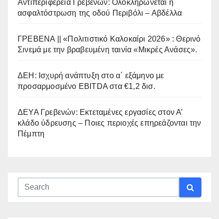
Αντιπεριφέρεια Γρεβενών: Ολοκληρώνεται η
ασφαλτόστρωση της οδού Περιβόλι – Αβδέλλα
ΓΡΕΒΕΝΑ || «Πολιτιστικό Καλοκαίρι 2026» : Θερινό
Σινεμά με την βραβευμένη ταινία «Μικρές Ανάσες».
ΔΕΗ: Ισχυρή ανάπτυξη στο α΄ εξάμηνο με
προσαρμοσμένο EBITDA στα €1,2 δισ.
ΔΕΥΑ Γρεβενών: Εκτεταμένες εργασίες στον Α’
κλάδο ύδρευσης – Ποιες περιοχές επηρεάζονται την
Πέμπτη