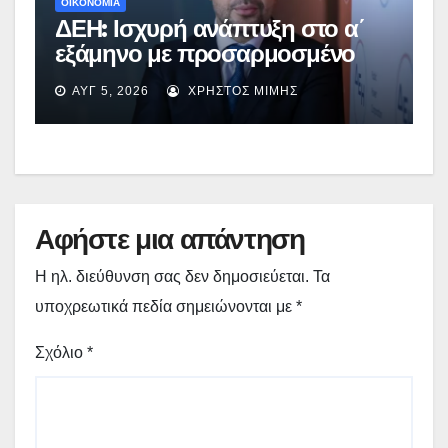
ΟΙΚΟΝΟΜΙΑ
ΔΕΗ: Ισχυρή ανάπτυξη στο α΄
εξάμηνο με προσαρμοσμένο
EBITDA στα €1,2 δισ.
ΑΥΓ 5, 2026
ΧΡΉΣΤΟΣ ΜΊΜΗΣ
Αφήστε μια απάντηση
Η ηλ. διεύθυνση σας δεν δημοσιεύεται.
Τα
υποχρεωτικά πεδία σημειώνονται με
*
Σχόλιο
*