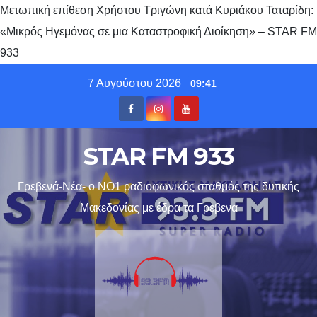
Μετωπική επίθεση Χρήστου Τριγώνη κατά Κυριάκου Ταταρίδη:
«Μικρός Ηγεμόνας σε μια Καταστροφική Διοίκηση» – STAR FM
933
Skip
7 Αυγούστου 2026
09:41
to
content
STAR FM 933
Γρεβενά-Νέα- ο ΝΟ1 ραδιοφωνικός σταθμός της δυτικής
Μακεδονίας με έδρα τα Γρεβενα