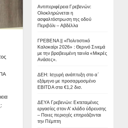
Αντιπεριφέρεια Γρεβενών:
Ολοκληρώνεται η
ασφαλτόστρωση της οδού
Περιβόλι – Αβδέλλα
ΓΡΕΒΕΝΑ || «Πολιτιστικό
Καλοκαίρι 2026» : Θερινό Σινεμά
με την βραβευμένη ταινία «Μικρές
τος
Ανάσες».
ΠΠΑ
ΔΕΗ: Ισχυρή ανάπτυξη στο α΄
εξάμηνο με προσαρμοσμένο
EBITDA στα €1,2 δισ.
εια
ΔΕΥΑ Γρεβενών: Εκτεταμένες
:
εργασίες στον Α’ κλάδο ύδρευσης
– Ποιες περιοχές επηρεάζονται
την Πέμπτη