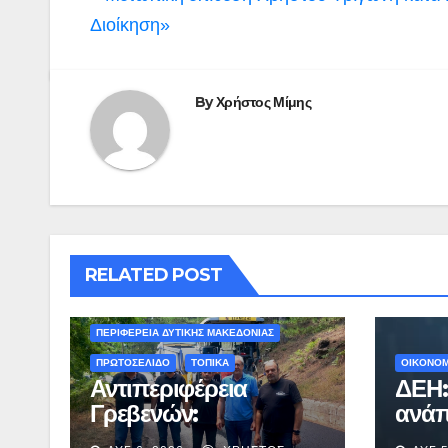
άρθρων
Διοίκηση»
By
Χρήστος Μίμης
RELATED POST
ΠΕΡΙΒΑΛΛΟΝ - ΤΑΞΙΔΙΑ
ΠΕΡΙΦΕΡΕΙΑ ΔΥΤΙΚΗΣ ΜΑΚΕΔΟΝΙΑΣ
ΠΡΩΤΟΣΕΛΙΔΟ
ΤΟΠΙΚΑ
ΟΙΚΟΝΟΜ
Αντιπεριφέρεια
ΔΕΗ:
Γρεβενών:
ανάπ
Ολοκληρώνεται η
εξάμ