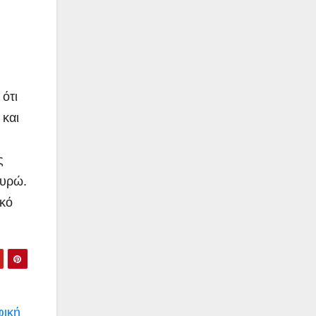
ότι
 και
ς
ευρώ.
ακό
φική