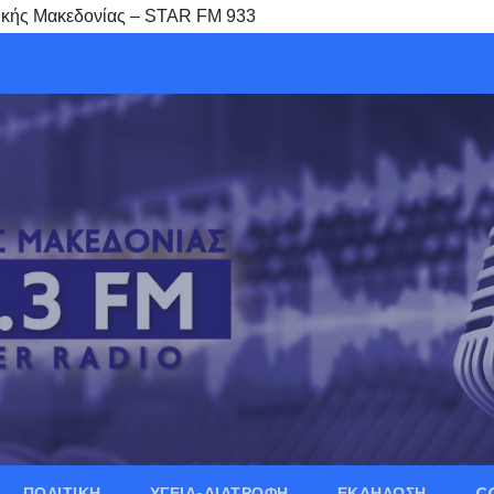
τικής Μακεδονίας – STAR FM 933
ΠΟΛΙΤΙΚΗ
ΥΓΕΙΑ-ΔΙΑΤΡΟΦΗ
ΕΚΔΗΛΩΣΗ
C