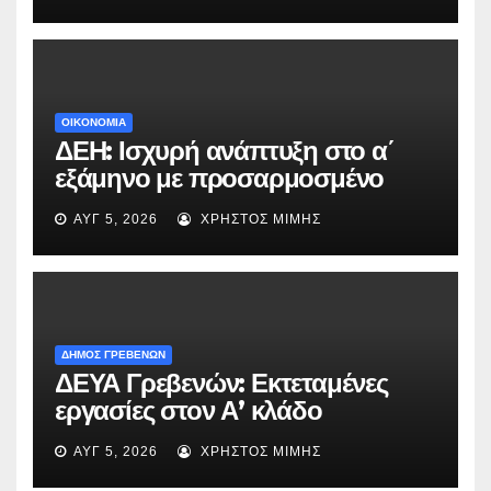
«Μικρές Ανάσες».
ΟΙΚΟΝΟΜΙΑ
ΔΕΗ: Ισχυρή ανάπτυξη στο α΄
εξάμηνο με προσαρμοσμένο
EBITDA στα €1,2 δισ.
ΑΥΓ 5, 2026
ΧΡΉΣΤΟΣ ΜΊΜΗΣ
ΔΗΜΟΣ ΓΡΕΒΕΝΩΝ
ΔΕΥΑ Γρεβενών: Εκτεταμένες
εργασίες στον Α’ κλάδο
ύδρευσης – Ποιες περιοχές
ΑΥΓ 5, 2026
ΧΡΉΣΤΟΣ ΜΊΜΗΣ
επηρεάζονται την Πέμπτη