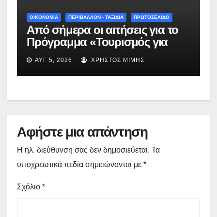
ΟΙΚΟΝΟΜΙΑ
ΠΕΡΙΒΑΛΛΟΝ - ΤΑΞΙΔΙΑ
ΠΡΩΤΟΣΕΛΙΔΟ
Από σήμερα οι αιτήσεις για το
Πρόγραμμα «Τουρισμός για
Όλους 2026-2027» – Πότε λήγει
ΑΥΓ 5, 2026
ΧΡΉΣΤΟΣ ΜΊΜΗΣ
η προσθεσμία
Αφήστε μια απάντηση
Η ηλ. διεύθυνση σας δεν δημοσιεύεται.
Τα
υποχρεωτικά πεδία σημειώνονται με
*
Σχόλιο
*