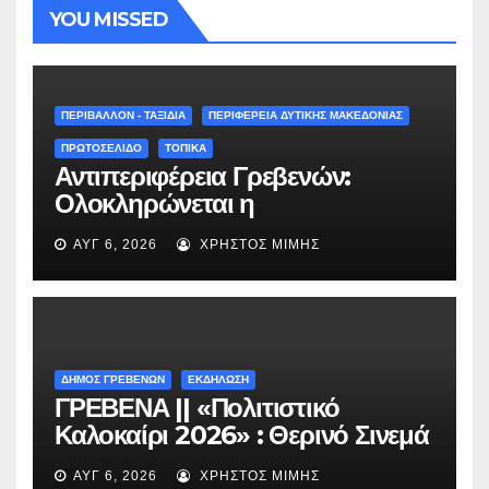
YOU MISSED
ΠΕΡΙΒΑΛΛΟΝ - ΤΑΞΙΔΙΑ
ΠΕΡΙΦΕΡΕΙΑ ΔΥΤΙΚΗΣ ΜΑΚΕΔΟΝΙΑΣ
ΠΡΩΤΟΣΕΛΙΔΟ
ΤΟΠΙΚΑ
Αντιπεριφέρεια Γρεβενών:
Ολοκληρώνεται η
ασφαλτόστρωση της οδού
ΑΥΓ 6, 2026
ΧΡΉΣΤΟΣ ΜΊΜΗΣ
Περιβόλι – Αβδέλλα
ΔΗΜΟΣ ΓΡΕΒΕΝΩΝ
ΕΚΔΗΛΩΣΗ
ΓΡΕΒΕΝΑ || «Πολιτιστικό
Καλοκαίρι 2026» : Θερινό Σινεμά
με την βραβευμένη ταινία
ΑΥΓ 6, 2026
ΧΡΉΣΤΟΣ ΜΊΜΗΣ