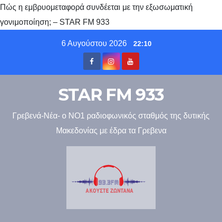
Πώς η εμβρυομεταφορά συνδέεται με την εξωσωματική
γονιμοποίηση; – STAR FM 933
Skip
6 Αυγούστου 2026
22:10
to
content
STAR FM 933
Γρεβενά-Νέα- ο ΝΟ1 ραδιοφωνικός σταθμός της δυτικής
Μακεδονίας με έδρα τα Γρεβενα