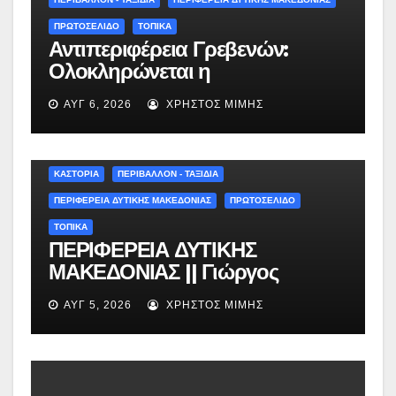
ΠΡΩΤΟΣΕΛΙΔΟ
ΤΟΠΙΚΑ
Αντιπεριφέρεια Γρεβενών:
Ολοκληρώνεται η
ασφαλτόστρωση της οδού
ΑΥΓ 6, 2026
ΧΡΉΣΤΟΣ ΜΊΜΗΣ
Περιβόλι – Αβδέλλα
ΚΑΣΤΟΡΙΑ
ΠΕΡΙΒΑΛΛΟΝ - ΤΑΞΙΔΙΑ
ΠΕΡΙΦΕΡΕΙΑ ΔΥΤΙΚΗΣ ΜΑΚΕΔΟΝΙΑΣ
ΠΡΩΤΟΣΕΛΙΔΟ
ΤΟΠΙΚΑ
ΠΕΡΙΦΕΡΕΙΑ ΔΥΤΙΚΗΣ
ΜΑΚΕΔΟΝΙΑΣ || Γιώργος
Αμανατίδης για Φράγμα
ΑΥΓ 5, 2026
ΧΡΉΣΤΟΣ ΜΊΜΗΣ
Νεστορίου: «Η δέσμευσή μας
γίνεται πράξη με εξασφαλισμένη
χρηματοδότηση»