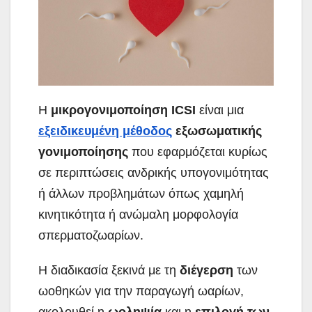
Η
μικρογονιμοποίηση
ICSI
είναι μια
εξειδικευμένη μέθοδος
εξωσωματικής
γονιμοποίησης
που εφαρμόζεται κυρίως
σε περιπτώσεις ανδρικής υπογονιμότητας
ή άλλων προβλημάτων όπως χαμηλή
κινητικότητα ή ανώμαλη μορφολογία
σπερματοζωαρίων.
Η διαδικασία ξεκινά με τη
διέγερση
των
ωοθηκών για την παραγωγή ωαρίων,
ακολουθεί η
ωοληψία
και η
επιλογή των