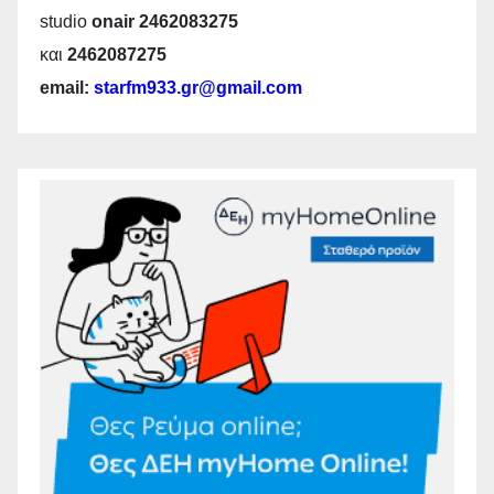
studio
onair 2462083275
και
2462087275
email:
starfm933.gr@gmail.com