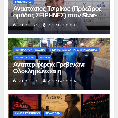
ΣΥΝΕΝΤΕΥΞΗ
Αναστάσιος Τσιρίκας (Πρόεδρος
ομάδας ΣΕΙΡΗΝΕΣ) στον Star-
fm 93.3: «Το όνειρο έγινε
ΑΥΓ 7, 2026
ΧΡΉΣΤΟΣ ΜΊΜΗΣ
πραγματικότητα – Σας
περιμένουμε όλους το Σάββατο
στη Μυρσίνα Γρεβενών !» –
(audio)
ΠΕΡΙΒΑΛΛΟΝ - ΤΑΞΙΔΙΑ
ΠΕΡΙΦΕΡΕΙΑ ΔΥΤΙΚΗΣ ΜΑΚΕΔΟΝΙΑΣ
ΠΡΩΤΟΣΕΛΙΔΟ
ΤΟΠΙΚΑ
Αντιπεριφέρεια Γρεβενών:
Ολοκληρώνεται η
ασφαλτόστρωση της οδού
ΑΥΓ 6, 2026
ΧΡΉΣΤΟΣ ΜΊΜΗΣ
Περιβόλι – Αβδέλλα
ΔΗΜΟΣ ΓΡΕΒΕΝΩΝ
ΕΚΔΗΛΩΣΗ