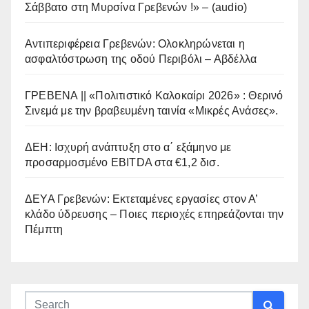
Σάββατο στη Μυρσίνα Γρεβενών !» – (audio)
Αντιπεριφέρεια Γρεβενών: Ολοκληρώνεται η
ασφαλτόστρωση της οδού Περιβόλι – Αβδέλλα
ΓΡΕΒΕΝΑ || «Πολιτιστικό Καλοκαίρι 2026» : Θερινό
Σινεμά με την βραβευμένη ταινία «Μικρές Ανάσες».
ΔΕΗ: Ισχυρή ανάπτυξη στο α΄ εξάμηνο με
προσαρμοσμένο EBITDA στα €1,2 δισ.
ΔΕΥΑ Γρεβενών: Εκτεταμένες εργασίες στον Α’
κλάδο ύδρευσης – Ποιες περιοχές επηρεάζονται την
Πέμπτη