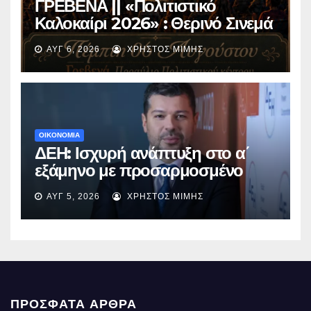
ΓΡΕΒΕΝΑ || «Πολιτιστικό
Καλοκαίρι 2026» : Θερινό Σινεμά
με την βραβευμένη ταινία
ΑΥΓ 6, 2026
ΧΡΉΣΤΟΣ ΜΊΜΗΣ
«Μικρές Ανάσες».
ΟΙΚΟΝΟΜΙΑ
ΔΕΗ: Ισχυρή ανάπτυξη στο α΄
εξάμηνο με προσαρμοσμένο
EBITDA στα €1,2 δισ.
ΑΥΓ 5, 2026
ΧΡΉΣΤΟΣ ΜΊΜΗΣ
ΠΡΌΣΦΑΤΑ ΆΡΘΡΑ