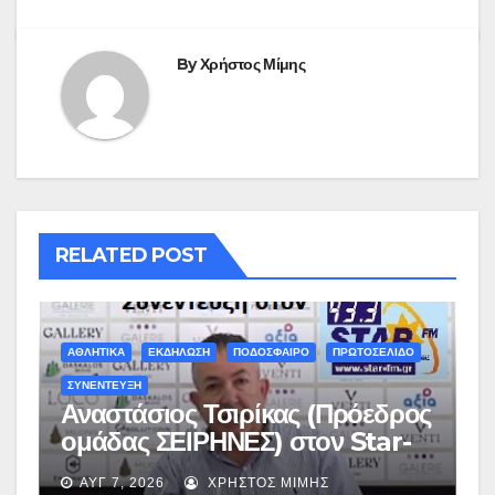
By
Χρήστος Μίμης
RELATED POST
ΑΘΛΗΤΙΚΑ
ΕΚΔΗΛΩΣΗ
ΠΟΔΟΣΦΑΙΡΟ
ΠΡΩΤΟΣΕΛΙΔΟ
ΣΥΝΕΝΤΕΥΞΗ
Αναστάσιος Τσιρίκας (Πρόεδρος
ομάδας ΣΕΙΡΗΝΕΣ) στον Star-
fm 93.3: «Το όνειρο έγινε
ΑΥΓ 7, 2026
ΧΡΉΣΤΟΣ ΜΊΜΗΣ