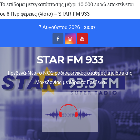
Το επίδομα μετεγκατάστασης μέχρι 10.000 ευρώ επεκτείνεται
σε 6 Περιφέρειες (λίστα) – STAR FM 933
Skip
7 Αυγούστου 2026
23:37
to
content
STAR FM 933
Γρεβενά-Νέα- ο ΝΟ1 ραδιοφωνικός σταθμός της δυτικής
Μακεδονίας με έδρα τα Γρεβενα