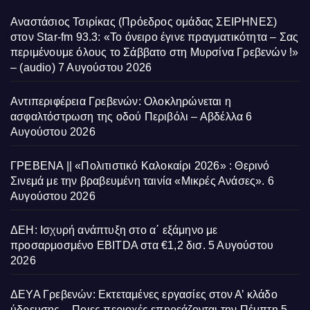
Αναστάσιος Τσιρίκας (Πρόεδρος ομάδας ΣΕΙΡΗΝΕΣ)
στον Star-fm 93.3: «Το όνειρο έγινε πραγματικότητα – Σας
περιμένουμε όλους το Σάββατο στη Μυρσίνα Γρεβενών !»
– (audio)
7 Αυγούστου 2026
Αντιπεριφέρεια Γρεβενών: Ολοκληρώνεται η
ασφαλτόστρωση της οδού Περιβόλι – Αβδέλλα
6
Αυγούστου 2026
ΓΡΕΒΕΝΑ || «Πολιτιστικό Καλοκαίρι 2026» : Θερινό
Σινεμά με την βραβευμένη ταινία «Μικρές Ανάσες».
6
Αυγούστου 2026
ΔΕΗ: Ισχυρή ανάπτυξη στο α΄ εξάμηνο με
προσαρμοσμένο EBITDA στα €1,2 δισ.
5 Αυγούστου
2026
ΔΕΥΑ Γρεβενών: Εκτεταμένες εργασίες στον Α’ κλάδο
ύδρευσης – Ποιες περιοχές επηρεάζονται την Πέμπτη
5