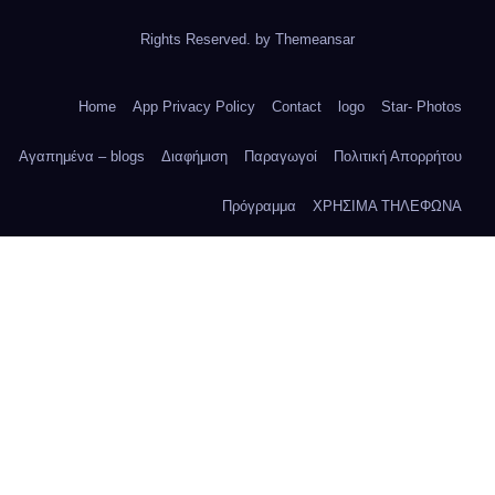
Rights Reserved. by
Themeansar
Home
App Privacy Policy
Contact
logo
Star- Photos
Αγαπημένα – blogs
Διαφήμιση
Παραγωγοί
Πολιτική Απορρήτου
Πρόγραμμα
ΧΡΗΣΙΜΑ ΤΗΛΕΦΩΝΑ