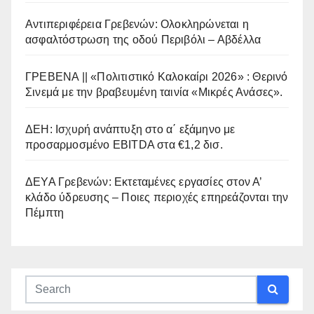
Αντιπεριφέρεια Γρεβενών: Ολοκληρώνεται η
ασφαλτόστρωση της οδού Περιβόλι – Αβδέλλα
ΓΡΕΒΕΝΑ || «Πολιτιστικό Καλοκαίρι 2026» : Θερινό
Σινεμά με την βραβευμένη ταινία «Μικρές Ανάσες».
ΔΕΗ: Ισχυρή ανάπτυξη στο α΄ εξάμηνο με
προσαρμοσμένο EBITDA στα €1,2 δισ.
ΔΕΥΑ Γρεβενών: Εκτεταμένες εργασίες στον Α’
κλάδο ύδρευσης – Ποιες περιοχές επηρεάζονται την
Πέμπτη