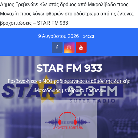
Δήμος Γρεβενών: Κλειστός δρόμος από Μικρολίβαδο προς
Μοναχίτι προς λόγω φθορών στο οδόστρωμα από τις έντονες
βροχοπτώσεις – STAR FM 933
Skip
9 Αυγούστου 2026
14:23
to
content
STAR FM 933
Γρεβενά-Νέα- ο ΝΟ1 ραδιοφωνικός σταθμός της δυτικής
Μακεδονίας με έδρα τα Γρεβενα