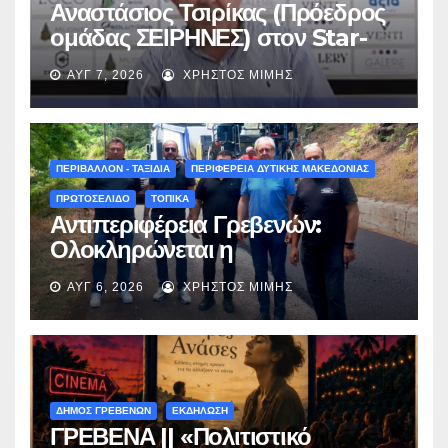
Αναστάσιος Τσιρίκας (Πρόεδρος
ομάδας ΣΕΙΡΗΝΕΣ) στον Star-
fm 93.3: «Το όνειρο έγινε
ΑΥΓ 7, 2026
ΧΡΉΣΤΟΣ ΜΊΜΗΣ
πραγματικότητα – Σας
περιμένουμε όλους το Σάββατο
στη Μυρσίνα Γρεβενών !» –
(audio)
ΠΕΡΙΒΑΛΛΟΝ - ΤΑΞΙΔΙΑ
ΠΕΡΙΦΕΡΕΙΑ ΔΥΤΙΚΗΣ ΜΑΚΕΔΟΝΙΑΣ
ΠΡΩΤΟΣΕΛΙΔΟ
ΤΟΠΙΚΑ
Αντιπεριφέρεια Γρεβενών:
Ολοκληρώνεται η
ασφαλτόστρωση της οδού
ΑΥΓ 6, 2026
ΧΡΉΣΤΟΣ ΜΊΜΗΣ
Περιβόλι – Αβδέλλα
ΔΗΜΟΣ ΓΡΕΒΕΝΩΝ
ΕΚΔΗΛΩΣΗ
ΓΡΕΒΕΝΑ || «Πολιτιστικό