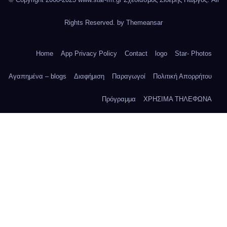
Rights Reserved. by
Themeansar
Home
App Privacy Policy
Contact
logo
Star- Photos
Αγαπημένα – blogs
Διαφήμιση
Παραγωγοί
Πολιτική Απορρήτου
Πρόγραμμα
ΧΡΗΣΙΜΑ ΤΗΛΕΦΩΝΑ