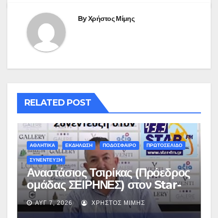
By
Χρήστος Μίμης
RELATED POST
ΑΘΛΗΤΙΚΑ
ΕΚΔΗΛΩΣΗ
ΠΟΔΟΣΦΑΙΡΟ
ΠΡΩΤΟΣΕΛΙΔΟ
ΣΥΝΕΝΤΕΥΞΗ
Αναστάσιος Τσιρίκας (Πρόεδρος
ομάδας ΣΕΙΡΗΝΕΣ) στον Star-
fm 93.3: «Το όνειρο έγινε
ΑΥΓ 7, 2026
ΧΡΉΣΤΟΣ ΜΊΜΗΣ
πραγματικότητα – Σας