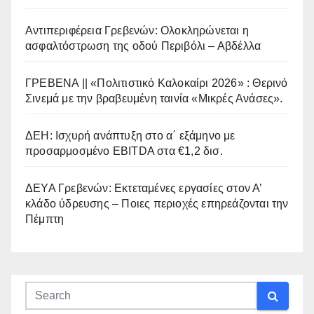
Αντιπεριφέρεια Γρεβενών: Ολοκληρώνεται η
ασφαλτόστρωση της οδού Περιβόλι – Αβδέλλα
ΓΡΕΒΕΝΑ || «Πολιτιστικό Καλοκαίρι 2026» : Θερινό
Σινεμά με την βραβευμένη ταινία «Μικρές Ανάσες».
ΔΕΗ: Ισχυρή ανάπτυξη στο α΄ εξάμηνο με
προσαρμοσμένο EBITDA στα €1,2 δισ.
ΔΕΥΑ Γρεβενών: Εκτεταμένες εργασίες στον Α’
κλάδο ύδρευσης – Ποιες περιοχές επηρεάζονται την
Πέμπτη