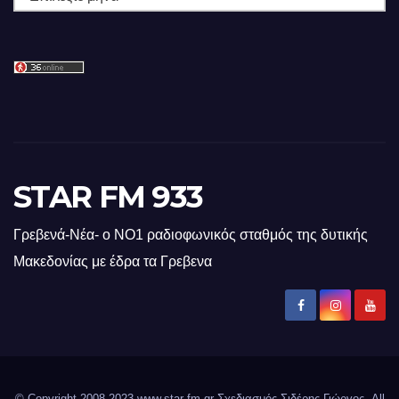
STAR FM 933
Γρεβενά-Νέα- ο ΝΟ1 ραδιοφωνικός σταθμός της δυτικής
Μακεδονίας με έδρα τα Γρεβενα
© Copyright 2008-2023 www.star-fm.gr Σχεδιασμός Σιδέρης Γιώργος. All