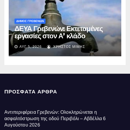
ΔΗΜΟΣ ΓΡΕΒΕΝΩΝ
ΔΕΥΑ Γρεβενών: Εκτεταμένες
εργασίες στον Α’ κλάδο
ύδρευσης – Ποιες περιοχές
ΑΥΓ 5, 2026
ΧΡΉΣΤΟΣ ΜΊΜΗΣ
επηρεάζονται την Πέμπτη
ΠΡΌΣΦΑΤΑ ΆΡΘΡΑ
Αντιπεριφέρεια Γρεβενών: Ολοκληρώνεται η
ασφαλτόστρωση της οδού Περιβόλι – Αβδέλλα
6
Αυγούστου 2026