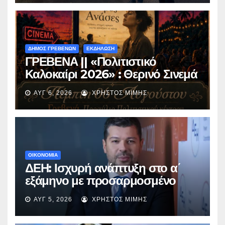
ΔΗΜΟΣ ΓΡΕΒΕΝΩΝ
ΕΚΔΗΛΩΣΗ
ΓΡΕΒΕΝΑ || «Πολιτιστικό
Καλοκαίρι 2026» : Θερινό Σινεμά
με την βραβευμένη ταινία
ΑΥΓ 6, 2026
ΧΡΉΣΤΟΣ ΜΊΜΗΣ
«Μικρές Ανάσες».
ΟΙΚΟΝΟΜΙΑ
ΔΕΗ: Ισχυρή ανάπτυξη στο α΄
εξάμηνο με προσαρμοσμένο
EBITDA στα €1,2 δισ.
ΑΥΓ 5, 2026
ΧΡΉΣΤΟΣ ΜΊΜΗΣ