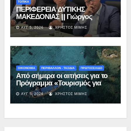
ΤΟΠΙΚΑ
ΠΕΡΙΦΕΡΕΙΑ ΔΥΤΙΚΗΣ
ΜΑΚΕΔΟΝΙΑΣ || Γιώργος
Αμανατίδης για Φράγμα
ΑΥΓ 5, 2026
ΧΡΉΣΤΟΣ ΜΊΜΗΣ
Νεστορίου: «Η δέσμευσή μας
γίνεται πράξη με εξασφαλισμένη
χρηματοδότηση»
ΟΙΚΟΝΟΜΙΑ
ΠΕΡΙΒΑΛΛΟΝ - ΤΑΞΙΔΙΑ
ΠΡΩΤΟΣΕΛΙΔΟ
Από σήμερα οι αιτήσεις για το
Πρόγραμμα «Τουρισμός για
Όλους 2026-2027» – Πότε λήγει
ΑΥΓ 5, 2026
ΧΡΉΣΤΟΣ ΜΊΜΗΣ
η προσθεσμία