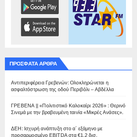
ΠΡΌΣΦΑΤΑ ΆΡΘΡΑ
Αντιπεριφέρεια Γρεβενών: Ολοκληρώνεται η
ασφαλτόστρωση της οδού Περιβόλι – Αβδέλλα
ΓΡΕΒΕΝΑ || «Πολιτιστικό Καλοκαίρι 2026» : Θερινό
Σινεμά με την βραβευμένη ταινία «Μικρές Ανάσες».
ΔΕΗ: Ισχυρή ανάπτυξη στο α΄ εξάμηνο με
προσαρμοσμένο EBITDA στα €1,2 δισ.