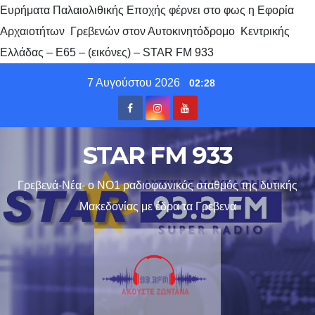
Ευρήματα Παλαιολιθικής Εποχής φέρνει στο φως η Εφορία
Αρχαιοτήτων Γρεβενών στον Αυτοκινητόδρομο Κεντρικής
Ελλάδας – Ε65 – (εικόνες) – STAR FM 933
Skip
7 Αυγούστου 2026
02:28
to
content
STAR FM 933
Γρεβενά-Νέα- ο ΝΟ1 ραδιοφωνικός σταθμός της δυτικής
Μακεδονίας με έδρα τα Γρεβενα