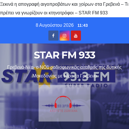
Ξεκινά η απογραφή αιγοπροβάτων και χοίρων στα Γρεβενά – Τι
πρέπει να γνωρίζουν οι κτηνοτρόφοι – STAR FM 933
Skip
8 Αυγούστου 2026
11:43
to
content
STAR FM 933
Γρεβενά-Νέα- ο ΝΟ1 ραδιοφωνικός σταθμός της δυτικής
Μακεδονίας με έδρα τα Γρεβενα