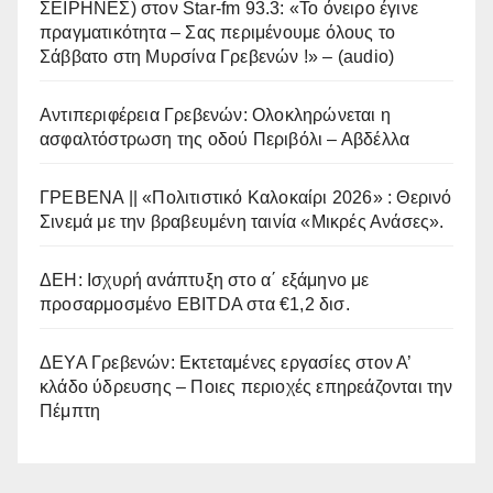
ΣΕΙΡΗΝΕΣ) στον Star-fm 93.3: «Το όνειρο έγινε
πραγματικότητα – Σας περιμένουμε όλους το
Σάββατο στη Μυρσίνα Γρεβενών !» – (audio)
Αντιπεριφέρεια Γρεβενών: Ολοκληρώνεται η
ασφαλτόστρωση της οδού Περιβόλι – Αβδέλλα
ΓΡΕΒΕΝΑ || «Πολιτιστικό Καλοκαίρι 2026» : Θερινό
Σινεμά με την βραβευμένη ταινία «Μικρές Ανάσες».
ΔΕΗ: Ισχυρή ανάπτυξη στο α΄ εξάμηνο με
προσαρμοσμένο EBITDA στα €1,2 δισ.
ΔΕΥΑ Γρεβενών: Εκτεταμένες εργασίες στον Α’
κλάδο ύδρευσης – Ποιες περιοχές επηρεάζονται την
Πέμπτη