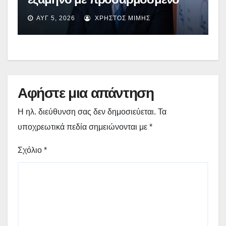
EBITDA στα €1,2 δισ.
ΑΥΓ 5, 2026
ΧΡΉΣΤΟΣ ΜΊΜΗΣ
Αφήστε μια απάντηση
Η ηλ. διεύθυνση σας δεν δημοσιεύεται.
Τα
υποχρεωτικά πεδία σημειώνονται με
*
Σχόλιο
*