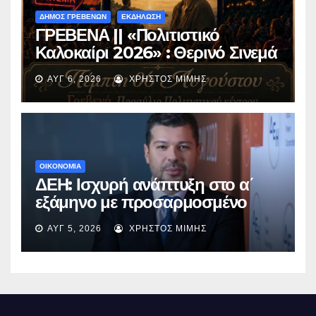
ΔΗΜΟΣ ΓΡΕΒΕΝΩΝ
ΕΚΔΗΛΩΣΗ
ΓΡΕΒΕΝΑ || «Πολιτιστικό
Καλοκαίρι 2026» : Θερινό Σινεμά
με την βραβευμένη ταινία
ΑΥΓ 6, 2026
ΧΡΉΣΤΟΣ ΜΊΜΗΣ
«Μικρές Ανάσες».
ΟΙΚΟΝΟΜΙΑ
ΔΕΗ: Ισχυρή ανάπτυξη στο α΄
εξάμηνο με προσαρμοσμένο
EBITDA στα €1,2 δισ.
ΑΥΓ 5, 2026
ΧΡΉΣΤΟΣ ΜΊΜΗΣ