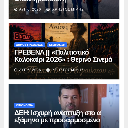
ασφαλτόστρωση της οδού
ΑΥΓ 6, 2026
ΧΡΉΣΤΟΣ ΜΊΜΗΣ
Περιβόλι – Αβδέλλα
ΔΗΜΟΣ ΓΡΕΒΕΝΩΝ
ΕΚΔΗΛΩΣΗ
ΓΡΕΒΕΝΑ || «Πολιτιστικό
Καλοκαίρι 2026» : Θερινό Σινεμά
με την βραβευμένη ταινία
ΑΥΓ 6, 2026
ΧΡΉΣΤΟΣ ΜΊΜΗΣ
«Μικρές Ανάσες».
ΟΙΚΟΝΟΜΙΑ
ΔΕΗ: Ισχυρή ανάπτυξη στο α΄
εξάμηνο με προσαρμοσμένο
EBITDA στα €1,2 δισ.