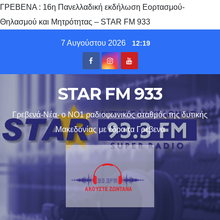
ΓΡΕΒΕΝΑ : 16η Πανελλαδική εκδήλωση Εορτασμού-
Θηλασμού και Μητρότητας – STAR FM 933
Skip
7 Αυγούστου 2026
12:19
to
content
STAR FM 933
Γρεβενά-Νέα- ο ΝΟ1 ραδιοφωνικός σταθμός της δυτικής
Μακεδονίας με έδρα τα Γρεβενα