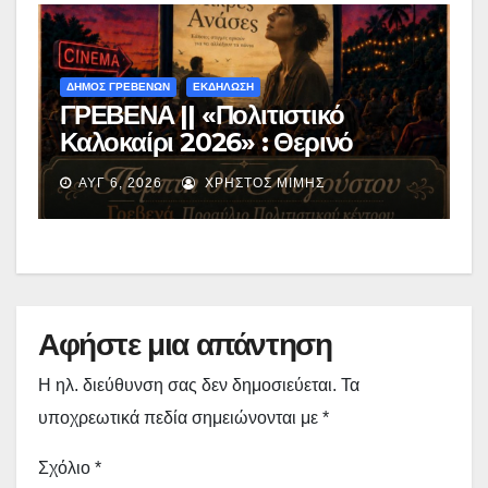
ΔΗΜΟΣ ΓΡΕΒΕΝΩΝ
ΕΚΔΗΛΩΣΗ
ΓΡΕΒΕΝΑ || «Πολιτιστικό
Καλοκαίρι 2026» : Θερινό
Σινεμά με την βραβευμένη ταινία
ΑΥΓ 6, 2026
ΧΡΉΣΤΟΣ ΜΊΜΗΣ
«Μικρές Ανάσες».
Αφήστε μια απάντηση
Η ηλ. διεύθυνση σας δεν δημοσιεύεται.
Τα
υποχρεωτικά πεδία σημειώνονται με
*
Σχόλιο
*