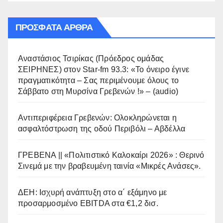
ΠΡΌΣΦΑΤΑ ΆΡΘΡΑ
Αναστάσιος Τσιρίκας (Πρόεδρος ομάδας
ΣΕΙΡΗΝΕΣ) στον Star-fm 93.3: «Το όνειρο έγινε
πραγματικότητα – Σας περιμένουμε όλους το
Σάββατο στη Μυρσίνα Γρεβενών !» – (audio)
Αντιπεριφέρεια Γρεβενών: Ολοκληρώνεται η
ασφαλτόστρωση της οδού Περιβόλι – Αβδέλλα
ΓΡΕΒΕΝΑ || «Πολιτιστικό Καλοκαίρι 2026» : Θερινό
Σινεμά με την βραβευμένη ταινία «Μικρές Ανάσες».
ΔΕΗ: Ισχυρή ανάπτυξη στο α΄ εξάμηνο με
προσαρμοσμένο EBITDA στα €1,2 δισ.