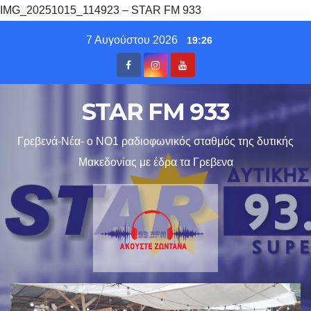
IMG_20251015_114923 – STAR FM 933
Skip
7 Αυγούστου 2026
19:26
to
content
STAR FM 933
Γρεβενά-Νέα- ο ΝΟ1 ραδιοφωνικός σταθμός της δυτικής
Μακεδονίας με έδρα τα Γρεβενα