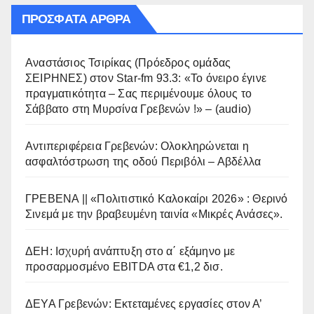
ΠΡΌΣΦΑΤΑ ΆΡΘΡΑ
Αναστάσιος Τσιρίκας (Πρόεδρος ομάδας
ΣΕΙΡΗΝΕΣ) στον Star-fm 93.3: «Το όνειρο έγινε
πραγματικότητα – Σας περιμένουμε όλους το
Σάββατο στη Μυρσίνα Γρεβενών !» – (audio)
Αντιπεριφέρεια Γρεβενών: Ολοκληρώνεται η
ασφαλτόστρωση της οδού Περιβόλι – Αβδέλλα
ΓΡΕΒΕΝΑ || «Πολιτιστικό Καλοκαίρι 2026» : Θερινό
Σινεμά με την βραβευμένη ταινία «Μικρές Ανάσες».
ΔΕΗ: Ισχυρή ανάπτυξη στο α΄ εξάμηνο με
προσαρμοσμένο EBITDA στα €1,2 δισ.
ΔΕΥΑ Γρεβενών: Εκτεταμένες εργασίες στον Α’