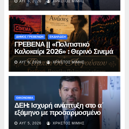
ΑΥΓ 6, 2026
ΧΡΉΣΤΟΣ ΜΊΜΗΣ
Περιβόλι – Αβδέλλα
ΔΗΜΟΣ ΓΡΕΒΕΝΩΝ
ΕΚΔΗΛΩΣΗ
ΓΡΕΒΕΝΑ || «Πολιτιστικό
Καλοκαίρι 2026» : Θερινό Σινεμά
με την βραβευμένη ταινία
ΑΥΓ 6, 2026
ΧΡΉΣΤΟΣ ΜΊΜΗΣ
«Μικρές Ανάσες».
ΟΙΚΟΝΟΜΙΑ
ΔΕΗ: Ισχυρή ανάπτυξη στο α΄
εξάμηνο με προσαρμοσμένο
EBITDA στα €1,2 δισ.
ΑΥΓ 5, 2026
ΧΡΉΣΤΟΣ ΜΊΜΗΣ