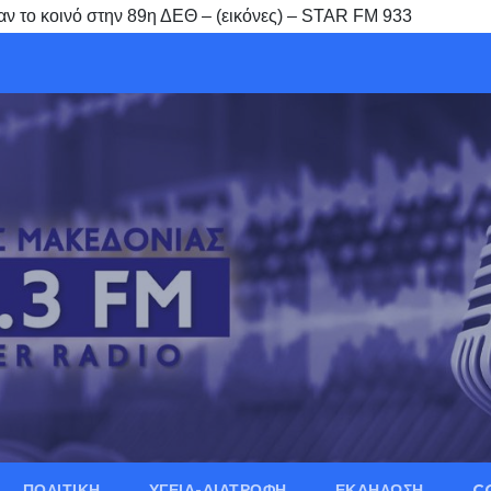
αν το κοινό στην 89η ΔΕΘ – (εικόνες) – STAR FM 933
ΠΟΛΙΤΙΚΗ
ΥΓΕΙΑ-ΔΙΑΤΡΟΦΗ
ΕΚΔΗΛΩΣΗ
C