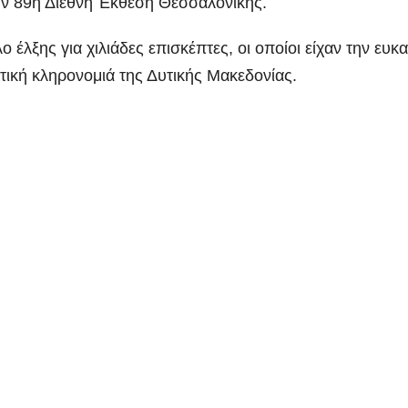
ην 89η Διεθνή Έκθεση Θεσσαλονίκης.
έλξης για χιλιάδες επισκέπτες, οι οποίοι είχαν την ευκα
στική κληρονομιά της Δυτικής Μακεδονίας.