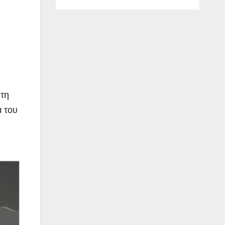
 τη
α του