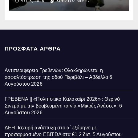
ΑΥΓ 5, 2026
ΧΡΉΣΤΟΣ ΜΊΜΗΣ
επηρεάζονται την Πέμπτη
ΠΡΌΣΦΑΤΑ ΆΡΘΡΑ
Αντιπεριφέρεια Γρεβενών: Ολοκληρώνεται η
ασφαλτόστρωση της οδού Περιβόλι – Αβδέλλα
6
Αυγούστου 2026
ΓΡΕΒΕΝΑ || «Πολιτιστικό Καλοκαίρι 2026» : Θερινό
Σινεμά με την βραβευμένη ταινία «Μικρές Ανάσες».
6
Αυγούστου 2026
ΔΕΗ: Ισχυρή ανάπτυξη στο α΄ εξάμηνο με
προσαρμοσμένο EBITDA στα €1,2 δισ.
5 Αυγούστου