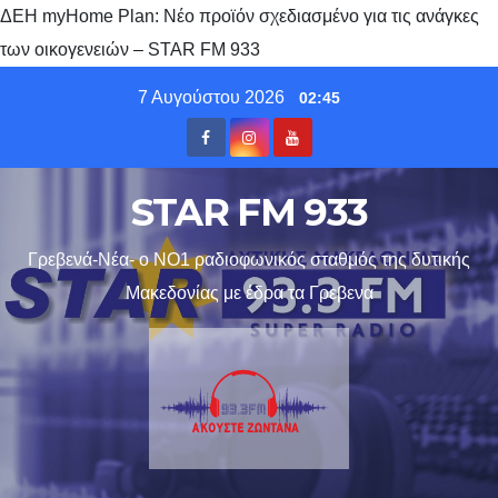
ΔΕΗ myHome Plan: Νέο προϊόν σχεδιασμένο για τις ανάγκες
των οικογενειών – STAR FM 933
Skip
7 Αυγούστου 2026
02:45
to
content
STAR FM 933
Γρεβενά-Νέα- ο ΝΟ1 ραδιοφωνικός σταθμός της δυτικής
Μακεδονίας με έδρα τα Γρεβενα