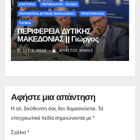
ΚΑΣΤΟΡΙΑ
ΠΕΡΙΒΑΛΛΟΝ - ΤΑΞΙΔΙΑ
ΠΕΡΙΦΕΡΕΙΑ ΔΥΤΙΚΗΣ ΜΑΚΕΔΟΝΙΑΣ
ΠΡΩΤΟΣΕΛΙΔΟ
ΤΟΠΙΚΑ
ΠΕΡΙΦΕΡΕΙΑ ΔΥΤΙΚΗΣ
ΜΑΚΕΔΟΝΙΑΣ || Γιώργος
Αμανατίδης για Φράγμα
ΑΥΓ 5, 2026
ΧΡΉΣΤΟΣ ΜΊΜΗΣ
Νεστορίου: «Η δέσμευσή μας
γίνεται πράξη με εξασφαλισμένη
χρηματοδότηση»
Αφήστε μια απάντηση
Η ηλ. διεύθυνση σας δεν δημοσιεύεται.
Τα
υποχρεωτικά πεδία σημειώνονται με
*
Σχόλιο
*