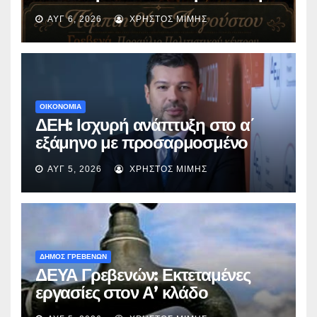
με την βραβευμένη ταινία
ΑΥΓ 6, 2026
ΧΡΉΣΤΟΣ ΜΊΜΗΣ
«Μικρές Ανάσες».
ΟΙΚΟΝΟΜΙΑ
ΔΕΗ: Ισχυρή ανάπτυξη στο α΄
εξάμηνο με προσαρμοσμένο
EBITDA στα €1,2 δισ.
ΑΥΓ 5, 2026
ΧΡΉΣΤΟΣ ΜΊΜΗΣ
ΔΗΜΟΣ ΓΡΕΒΕΝΩΝ
ΔΕΥΑ Γρεβενών: Εκτεταμένες
εργασίες στον Α’ κλάδο
ύδρευσης – Ποιες περιοχές