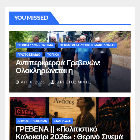
YOU MISSED
ΠΕΡΙΒΑΛΛΟΝ - ΤΑΞΙΔΙΑ
ΠΕΡΙΦΕΡΕΙΑ ΔΥΤΙΚΗΣ ΜΑΚΕΔΟΝΙΑΣ
ΠΡΩΤΟΣΕΛΙΔΟ
ΤΟΠΙΚΑ
Αντιπεριφέρεια Γρεβενών:
Ολοκληρώνεται η
ασφαλτόστρωση της οδού
ΑΥΓ 6, 2026
ΧΡΉΣΤΟΣ ΜΊΜΗΣ
Περιβόλι – Αβδέλλα
ΔΗΜΟΣ ΓΡΕΒΕΝΩΝ
ΕΚΔΗΛΩΣΗ
ΓΡΕΒΕΝΑ || «Πολιτιστικό
Καλοκαίρι 2026» : Θερινό Σινεμά