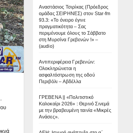
Αναστάσιος Τσιρίκας (Πρόεδρος
ομάδας ΣΕΙΡΗΝΕΣ) στον Star-fm
93.3: «Το όνειρο έγινε
πραγματικότητα – Σας
περιμένουμε όλους το Σάββατο
στη Μυρσίνα Γρεβενών !» –
(audio)
Αντιπεριφέρεια Γρεβενών:
Ολοκληρώνεται η
ασφαλτόστρωση της οδού
Περιβόλι – Αβδέλλα
ΓΡΕΒΕΝΑ || «Πολιτιστικό
.
Καλοκαίρι 2026» : Θερινό Σινεμά
γου
με την βραβευμένη ταινία «Μικρές
Ανάσες».
υκνά
ΔΕΗ: Ισχυρή ανάπτυξη στο α΄