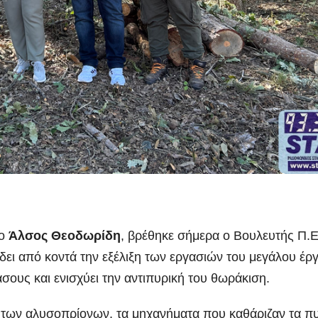
το
Άλσος Θεοδωρίδη
, βρέθηκε σήμερα ο Βουλευτής Π.Ε
α δει από κοντά την
εξέλιξη των εργασιών του μεγάλου έρ
άσους και ενισχύει την αντιπυρική του θωράκιση.
 των αλυσοπρίονων, τα μηχανήματα που καθάριζαν τα π