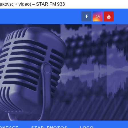
εικόνες + video) – STAR FM 933
ONTACT
STAR- PHOTOS
LOGO