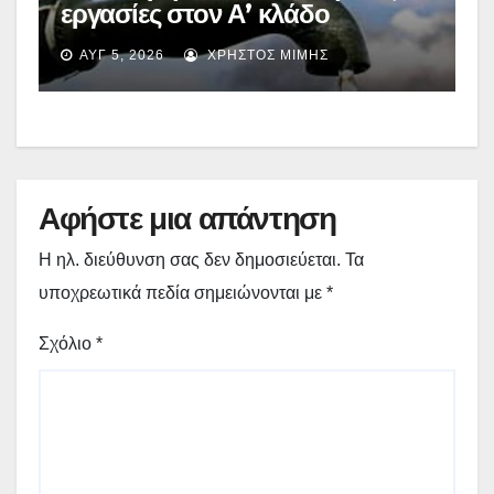
εργασίες στον Α’ κλάδο
ύδρευσης – Ποιες περιοχές
ΑΥΓ 5, 2026
ΧΡΉΣΤΟΣ ΜΊΜΗΣ
επηρεάζονται την Πέμπτη
Αφήστε μια απάντηση
Η ηλ. διεύθυνση σας δεν δημοσιεύεται.
Τα
υποχρεωτικά πεδία σημειώνονται με
*
Σχόλιο
*