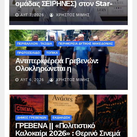
ομάδας ΣΕΙΡΗΝΕΣ) στον Star-
fm 93.3: «Το όνειρο έγινε
ΑΥΓ 7, 2026
ΧΡΉΣΤΟΣ ΜΊΜΗΣ
πραγματικότητα – Σας
περιμένουμε όλους το Σάββατο
στη Μυρσίνα Γρεβενών !» –
(audio)
ΠΕΡΙΒΑΛΛΟΝ - ΤΑΞΙΔΙΑ
ΠΕΡΙΦΕΡΕΙΑ ΔΥΤΙΚΗΣ ΜΑΚΕΔΟΝΙΑΣ
ΠΡΩΤΟΣΕΛΙΔΟ
ΤΟΠΙΚΑ
Αντιπεριφέρεια Γρεβενών:
Ολοκληρώνεται η
ασφαλτόστρωση της οδού
ΑΥΓ 6, 2026
ΧΡΉΣΤΟΣ ΜΊΜΗΣ
Περιβόλι – Αβδέλλα
ΔΗΜΟΣ ΓΡΕΒΕΝΩΝ
ΕΚΔΗΛΩΣΗ
ΓΡΕΒΕΝΑ || «Πολιτιστικό
Καλοκαίρι 2026» : Θερινό Σινεμά