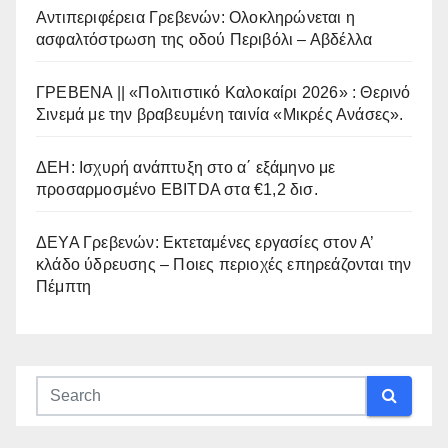
Αντιπεριφέρεια Γρεβενών: Ολοκληρώνεται η
ασφαλτόστρωση της οδού Περιβόλι – Αβδέλλα
ΓΡΕΒΕΝΑ || «Πολιτιστικό Καλοκαίρι 2026» : Θερινό
Σινεμά με την βραβευμένη ταινία «Μικρές Ανάσες».
ΔΕΗ: Ισχυρή ανάπτυξη στο α΄ εξάμηνο με
προσαρμοσμένο EBITDA στα €1,2 δισ.
ΔΕΥΑ Γρεβενών: Εκτεταμένες εργασίες στον Α’
κλάδο ύδρευσης – Ποιες περιοχές επηρεάζονται την
Πέμπτη