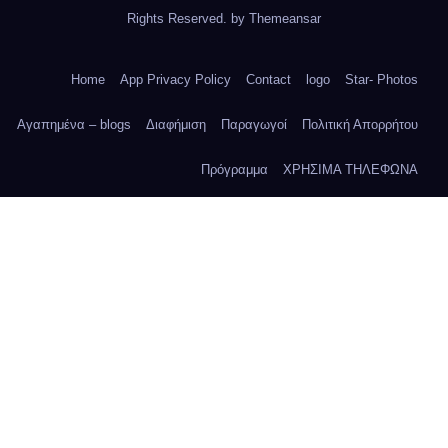
Rights Reserved. by
Themeansar
Home
App Privacy Policy
Contact
logo
Star- Photos
Αγαπημένα – blogs
Διαφήμιση
Παραγωγοί
Πολιτική Απορρήτου
Πρόγραμμα
ΧΡΗΣΙΜΑ ΤΗΛΕΦΩΝΑ