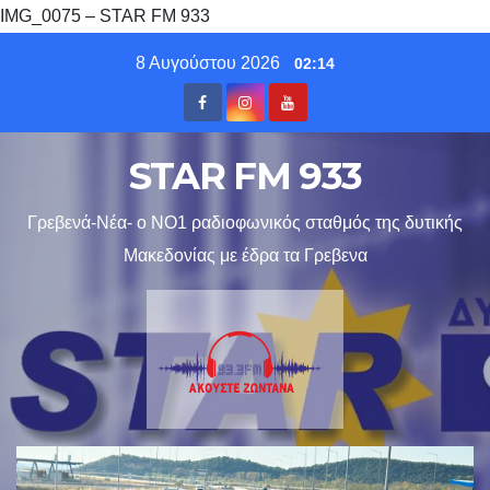
IMG_0075 – STAR FM 933
Skip
8 Αυγούστου 2026
02:14
to
content
STAR FM 933
Γρεβενά-Νέα- ο ΝΟ1 ραδιοφωνικός σταθμός της δυτικής
Μακεδονίας με έδρα τα Γρεβενα