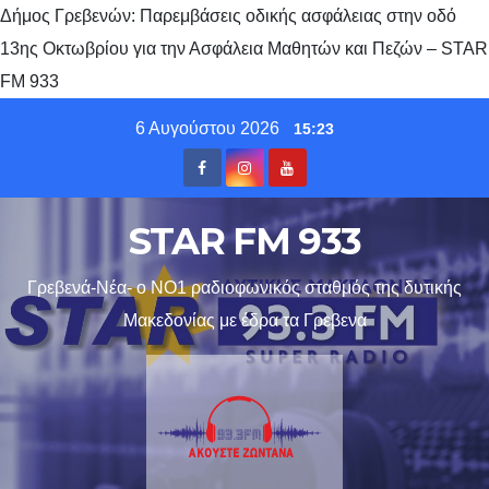
Δήμος Γρεβενών: Παρεμβάσεις οδικής ασφάλειας στην οδό
13ης Οκτωβρίου για την Ασφάλεια Μαθητών και Πεζών – STAR
FM 933
Skip
6 Αυγούστου 2026
15:23
to
content
STAR FM 933
Γρεβενά-Νέα- ο ΝΟ1 ραδιοφωνικός σταθμός της δυτικής
Μακεδονίας με έδρα τα Γρεβενα