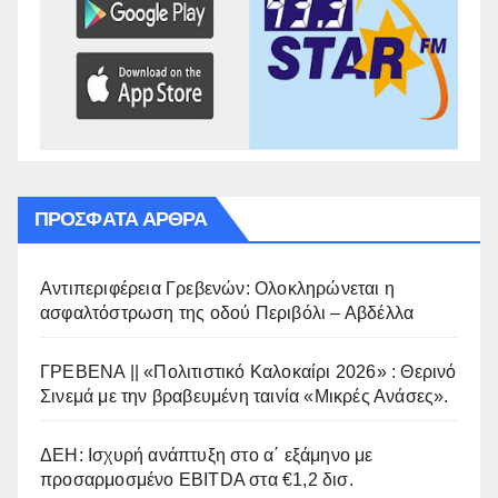
ΠΡΌΣΦΑΤΑ ΆΡΘΡΑ
Αντιπεριφέρεια Γρεβενών: Ολοκληρώνεται η
ασφαλτόστρωση της οδού Περιβόλι – Αβδέλλα
ΓΡΕΒΕΝΑ || «Πολιτιστικό Καλοκαίρι 2026» : Θερινό
Σινεμά με την βραβευμένη ταινία «Μικρές Ανάσες».
ΔΕΗ: Ισχυρή ανάπτυξη στο α΄ εξάμηνο με
προσαρμοσμένο EBITDA στα €1,2 δισ.