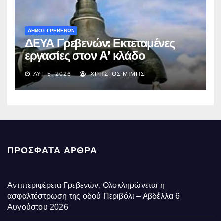
ΔΗΜΟΣ ΓΡΕΒΕΝΩΝ
ΔΕΥΑ Γρεβενών: Εκτεταμένες
εργασίες στον Α’ κλάδο
ύδρευσης – Ποιες περιοχές
ΑΥΓ 5, 2026
ΧΡΉΣΤΟΣ ΜΊΜΗΣ
επηρεάζονται την Πέμπτη
ΠΡΌΣΦΑΤΑ ΆΡΘΡΑ
Αντιπεριφέρεια Γρεβενών: Ολοκληρώνεται η
ασφαλτόστρωση της οδού Περιβόλι – Αβδέλλα
6
Αυγούστου 2026