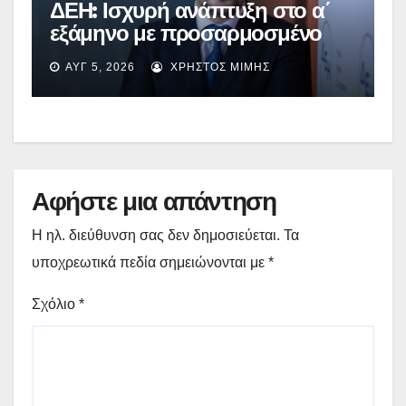
ΔΕΗ: Ισχυρή ανάπτυξη στο α΄
εξάμηνο με προσαρμοσμένο
EBITDA στα €1,2 δισ.
ΑΥΓ 5, 2026
ΧΡΉΣΤΟΣ ΜΊΜΗΣ
Αφήστε μια απάντηση
Η ηλ. διεύθυνση σας δεν δημοσιεύεται.
Τα
υποχρεωτικά πεδία σημειώνονται με
*
Σχόλιο
*