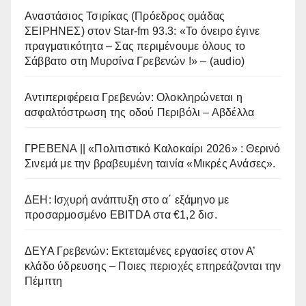
Αναστάσιος Τσιρίκας (Πρόεδρος ομάδας
ΣΕΙΡΗΝΕΣ) στον Star-fm 93.3: «Το όνειρο έγινε
πραγματικότητα – Σας περιμένουμε όλους το
Σάββατο στη Μυρσίνα Γρεβενών !» – (audio)
Αντιπεριφέρεια Γρεβενών: Ολοκληρώνεται η
ασφαλτόστρωση της οδού Περιβόλι – Αβδέλλα
ΓΡΕΒΕΝΑ || «Πολιτιστικό Καλοκαίρι 2026» : Θερινό
Σινεμά με την βραβευμένη ταινία «Μικρές Ανάσες».
ΔΕΗ: Ισχυρή ανάπτυξη στο α΄ εξάμηνο με
προσαρμοσμένο EBITDA στα €1,2 δισ.
ΔΕΥΑ Γρεβενών: Εκτεταμένες εργασίες στον Α’
κλάδο ύδρευσης – Ποιες περιοχές επηρεάζονται την
Πέμπτη