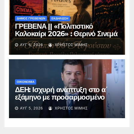
ΔΗΜΟΣ ΓΡΕΒΕΝΩΝ
ΕΚΔΗΛΩΣΗ
ΓΡΕΒΕΝΑ || «Πολιτιστικό
Καλοκαίρι 2026» : Θερινό Σινεμά
με την βραβευμένη ταινία
ΑΥΓ 6, 2026
ΧΡΉΣΤΟΣ ΜΊΜΗΣ
«Μικρές Ανάσες».
ΟΙΚΟΝΟΜΙΑ
ΔΕΗ: Ισχυρή ανάπτυξη στο α΄
εξάμηνο με προσαρμοσμένο
EBITDA στα €1,2 δισ.
ΑΥΓ 5, 2026
ΧΡΉΣΤΟΣ ΜΊΜΗΣ