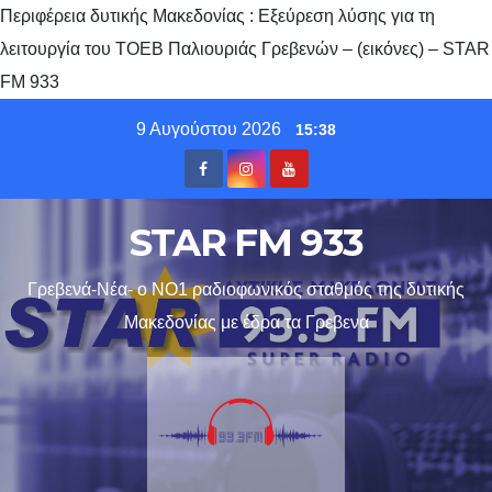
Περιφέρεια δυτικής Μακεδονίας : Εξεύρεση λύσης για τη
λειτουργία του ΤΟΕΒ Παλιουριάς Γρεβενών – (εικόνες) – STAR
FM 933
Skip
9 Αυγούστου 2026
15:38
to
content
STAR FM 933
Γρεβενά-Νέα- ο ΝΟ1 ραδιοφωνικός σταθμός της δυτικής
Μακεδονίας με έδρα τα Γρεβενα